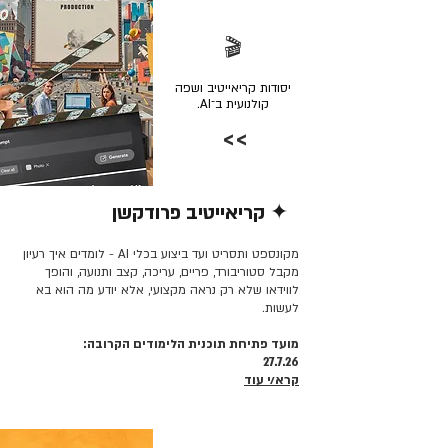
🎬
יסודות קריאייטיב ושפה
קולנועית ב־AI.
>>
✦ קריאייטיב פרודקשן
קרא/י עוד >>
מקונספט ותסריט ועד ביצוע בכלי AI - לומדים איך רעיון
מקבל סטוריבורד, פריים, עריכה, קצב ותנועה, והופך
לווידאו שלא רק נראה מקצועי, אלא יודע מה הוא בא
לעשות.
מועד פתיחת תוכנית הלימודים הקרובה:
27.7.26
קרא/י עוד