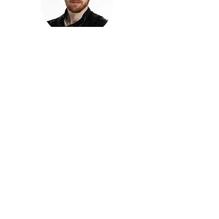
חזקוש ישורון
בוגר מכללת ACC. מנהל קריאייטיב בליאו ברנט. מוותיקי
הבלוגרים ויוצרי הרשת בישראל, שגם פרצו את גבולות
המדיה. משחק ושר בקמפיינים פרסומיים, והשתתף במגוון
ערבי קומדיה וסאטירה על במות שונות.
בלי בריף
🎙️
הפודקאסט של ACC
שיחות עם בוגרות ובוגרי ACC על רעיונות, דרך, מקצוע,
טעויות ותפניות - ועל מה שקורה כשהקריאייטיב יוצא
מהכיתה ומתחיל לעבוד בעולם.