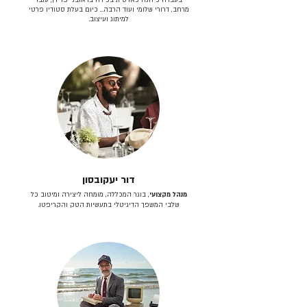
מרחב, דרורי שלומי ועוד הרבה… כיום בעלת סטודיו פרטי
למיתוג ועיצוב.
דור יעקובסון
מנהל מקצועי
, בוגר המכללה, מומחה ליצירה ומיטוב כל
שלבי המשפך הדיגיטלי בתעשיות הטק והקריפטו.