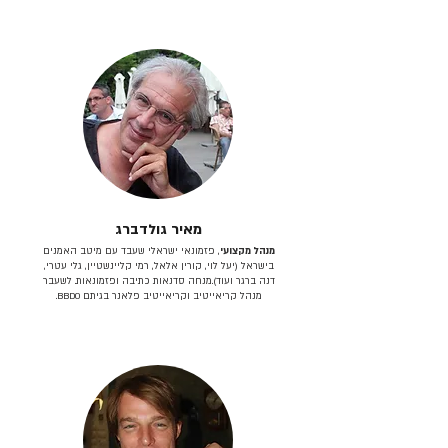
מאיר גולדברג
מנהל מקצועי
, פזמונאי ישראלי שעבד עם מיטב האמנים
בישראל (יעל לוי, קורין אלאל, רמי קליינשטיין, גלי עטרי,
דנה ברגר ועוד).מנחה סדנאות כתיבה ופזמונאות. לשעבר
מנהל קריאייטיב וקריאייטיב פלאנר בגיתם BBDO.