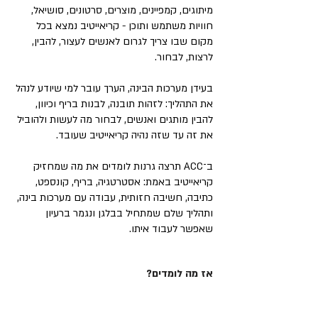
מיתוגים, קמפיינים, מוצרים, סרטונים, סושיאל,
חוויות משתמש ותוכן - קריאייטיב נמצא בכל
מקום שבו צריך לגרום לאנשים לעצור, להבין,
לרצות, לבחור.
בעידן מערכות הבינה, הערך עובר למי שיודע לנהל
את התהליך: לזהות תובנה, לבנות בריף וכיוון,
להבין מותגים ואנשים, לבחור מה לעשות ולהוביל
את זה עד שזה נהיה קריאייטיב שעובד.
ב־ACC תרצה גרנות לומדים את מה שמחזיק
קריאייטיב באמת: אסטרטגיה, בריף, קונספט,
כתיבה, חשיבה חזותית, עבודה עם מערכות בינה,
ותהליך שלם שמתחיל בבלגן ונגמר ברעיון
שאפשר לעבוד איתו.
אז מה לומדים?