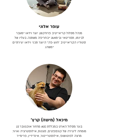
עופר אלוני
מנהל מסלול קריאייטיב פרודקשן. יוצר וידאו *מעבר
לבינתו, תסריטאי וב​ימאiA‎ *בחריפה משתנה. בעליו של
סטודיו הקריאייטיב ״חוצ-פה״ היוצר תכני וידאו יצירתיים
*משהו.
מיכאל (מישה) קרץ׳
בוגר מסלול הארט במכללת ACC מחזור אוקטובר 12.
מומחה ליצירה של קונספטים, סצנות, אילוסטרציה ואיור.
מרצה לפוטושופ, אילוסטרייטור, אינדיזיין, פרימייר