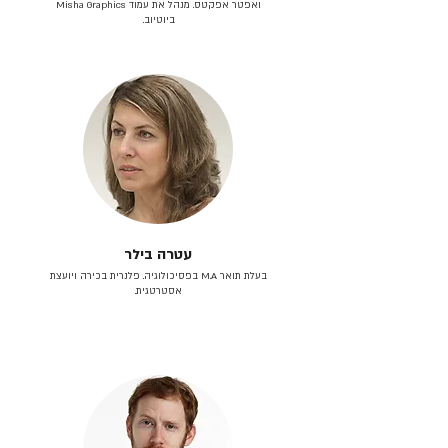
ואפטר אפקטס. מנהל את עמוד Misha Graphics
ביוטיוב.
עטרה בילר
בעלת תואר M.A בפסיכולוגיה. פלנרית בכירה ויועצת
אסטרטגית.