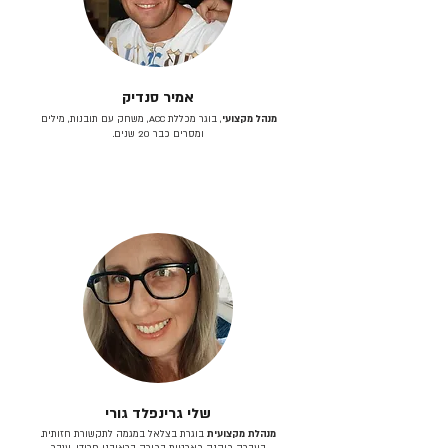
אמיר סנדיק
מנהל מקצועי
, בוגר מכללת ACC, משחק עם תובנות, מילים
ומסרים כבר 20 שנים.
שלי גרינפלד גורי
מנהלת מקצועית
בוגרת בצלאל במגמה לתקשורת חזותית.
בעברה כיהנה כארטית בכירה בראובני פרידן, ענבר