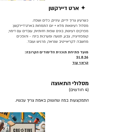
✦ ארט דיירקשן
קרא/י עוד >>
כשרעיון צריך ידיים, עיניים, כלים ושפה.
מסלול רעיונאות מלא + יום התמחות בארט־דיירקשן:
מפרקים רעיונות, בונים שפות חזותיות, עובדים עם דימוי,
קומפוזיציה, צבע, תנועה ומערכות בינה - והופכים
מחשבה לקריאייטיב שנראה, מרגיש ועובד.
מועד פתיחת תוכנית הלימודים הקרובה:
31.8.26
קרא/י עוד
מסלולי התאוצה
(4 חודשים)
התמקצעות במה שהשוק באמת צריך עכשיו.