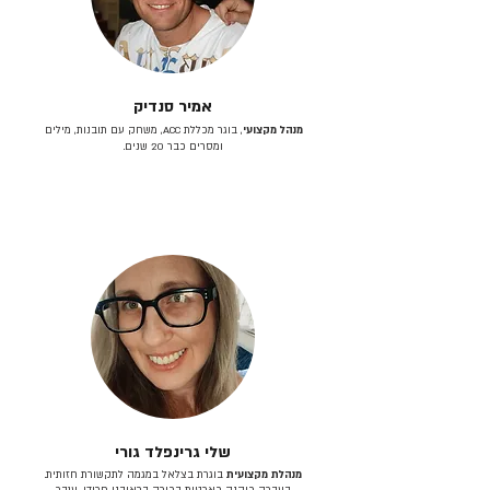
אמיר סנדיק
מנהל מקצועי
, בוגר מכללת ACC, משחק עם תובנות, מילים
ומסרים כבר 20 שנים.
שלי גרינפלד גורי
מנהלת מקצועית
בוגרת בצלאל במגמה לתקשורת חזותית.
בעברה כיהנה כארטית בכירה בראובני פרידן, ענבר