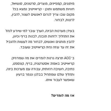
מיתוגים, קמפיינים, מוצרים, סרטונים, סושיאל,
חוויות משתמש ותוכן - קריאייטיב נמצא בכל
מקום שבו צריך לגרום לאנשים לעצור, להבין,
לרצות, לבחור.
בעידן מערכות הבינה, הערך עובר למי שיודע לנהל
את התהליך: לזהות תובנה, לבנות בריף וכיוון,
להבין מותגים ואנשים, לבחור מה לעשות ולהוביל
את זה עד שזה נהיה קריאייטיב שעובד.
ב־ACC תרצה גרנות לומדים את מה שמחזיק
קריאייטיב באמת: אסטרטגיה, בריף, קונספט,
כתיבה, חשיבה חזותית, עבודה עם מערכות בינה,
ותהליך שלם שמתחיל בבלגן ונגמר ברעיון
שאפשר לעבוד איתו.
אז מה לומדים?