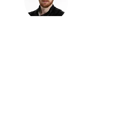
חזקוש ישורון
בוגר מכללת ACC. מנהל קריאייטיב בליאו ברנט. מוותיקי
הבלוגרים ויוצרי הרשת בישראל, שגם פרצו את גבולות
המדיה. משחק ושר בקמפיינים פרסומיים, והשתתף במגוון
ערבי קומדיה וסאטירה על במות שונות.
בלי בריף
🎙️
הפודקאסט של ACC
שיחות עם בוגרות ובוגרי ACC על רעיונות, דרך, מקצוע,
טעויות ותפניות - ועל מה שקורה כשהקריאייטיב יוצא
מהכיתה ומתחיל לעבוד בעולם.