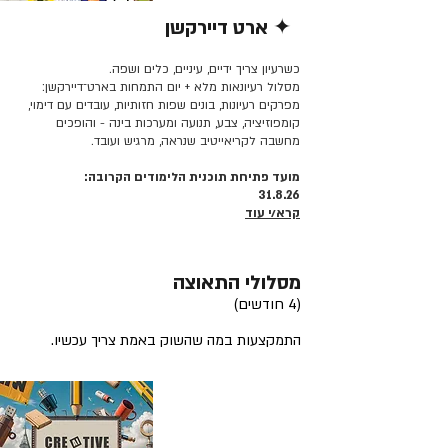
✦ ארט דיירקשן
קרא/י עוד >>
כשרעיון צריך ידיים, עיניים, כלים ושפה.
מסלול רעיונאות מלא + יום התמחות בארט־דיירקשן:
מפרקים רעיונות, בונים שפות חזותיות, עובדים עם דימוי,
קומפוזיציה, צבע, תנועה ומערכות בינה - והופכים
מחשבה לקריאייטיב שנראה, מרגיש ועובד.
מועד פתיחת תוכנית הלימודים הקרובה:
31.8.26
קרא/י עוד
מסלולי התאוצה
(4 חודשים)
התמקצעות במה שהשוק באמת צריך עכשיו.