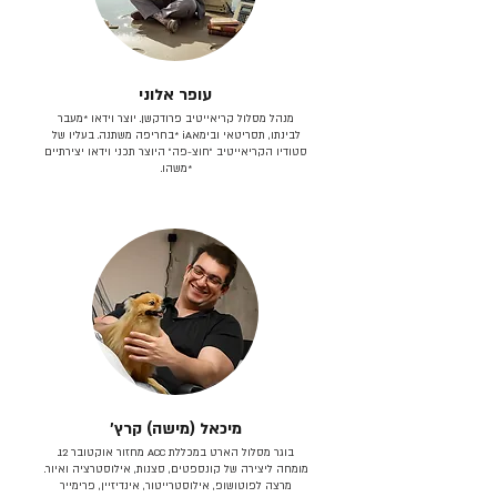
עופר אלוני
מנהל מסלול קריאייטיב פרודקשן. יוצר וידאו *מעבר
לבינתו, תסריטאי וב​ימאiA‎ *בחריפה משתנה. בעליו של
סטודיו הקריאייטיב ״חוצ-פה״ היוצר תכני וידאו יצירתיים
*משהו.
מיכאל (מישה) קרץ׳
בוגר מסלול הארט במכללת ACC מחזור אוקטובר 12.
מומחה ליצירה של קונספטים, סצנות, אילוסטרציה ואיור.
מרצה לפוטושופ, אילוסטרייטור, אינדיזיין, פרימייר