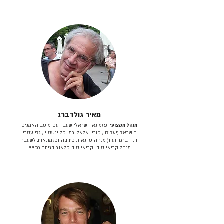
מאיר גולדברג
מנהל מקצועי
, פזמונאי ישראלי שעבד עם מיטב האמנים
בישראל (יעל לוי, קורין אלאל, רמי קליינשטיין, גלי עטרי,
דנה ברגר ועוד).מנחה סדנאות כתיבה ופזמונאות. לשעבר
מנהל קריאייטיב וקריאייטיב פלאנר בגיתם BBDO.