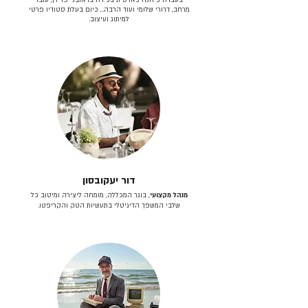
מרחב, דרורי שלומי ועוד הרבה… כיום בעלת סטודיו פרטי
למיתוג ועיצוב.
דור יעקובסון
מנהל מקצועי
, בוגר המכללה, מומחה ליצירה ומיטוב כל
שלבי המשפך הדיגיטלי בתעשיות הטק והקריפטו.