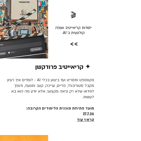
🎬
יסודות קריאייטיב ושפה
קולנועית ב־AI.
>>
✦ קריאייטיב פרודקשן
קרא/י עוד >>
מקונספט ותסריט ועד ביצוע בכלי AI - לומדים איך רעיון
מקבל סטוריבורד, פריים, עריכה, קצב ותנועה, והופך
לווידאו שלא רק נראה מקצועי, אלא יודע מה הוא בא
לעשות.
מועד פתיחת תוכנית הלימודים הקרובה:
27.7.26
קרא/י עוד