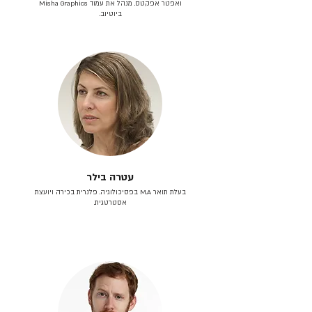
ואפטר אפקטס. מנהל את עמוד Misha Graphics
ביוטיוב.
עטרה בילר
בעלת תואר M.A בפסיכולוגיה. פלנרית בכירה ויועצת
אסטרטגית.