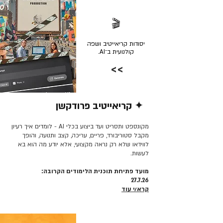
🎬
יסודות קריאייטיב ושפה
קולנועית ב־AI.
>>
✦ קריאייטיב פרודקשן
קרא/י עוד >>
מקונספט ותסריט ועד ביצוע בכלי AI - לומדים איך רעיון
מקבל סטוריבורד, פריים, עריכה, קצב ותנועה, והופך
לווידאו שלא רק נראה מקצועי, אלא יודע מה הוא בא
לעשות.
מועד פתיחת תוכנית הלימודים הקרובה:
27.7.26
קרא/י עוד