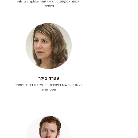
ואפטר אפקטס. מנהל את עמוד Misha Graphics
ביוטיוב.
עטרה בילר
בעלת תואר M.A בפסיכולוגיה. פלנרית בכירה ויועצת
אסטרטגית.