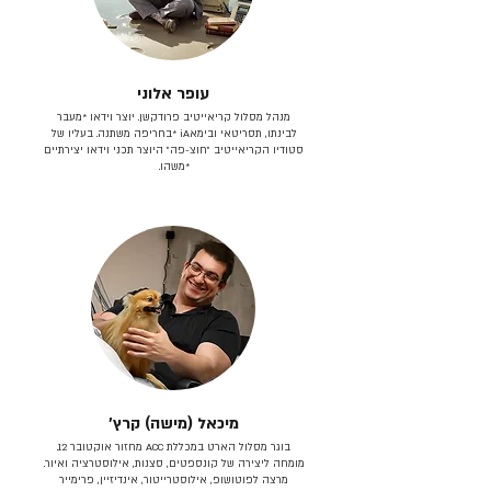
עופר אלוני
מנהל מסלול קריאייטיב פרודקשן. יוצר וידאו *מעבר
לבינתו, תסריטאי וב​ימאiA‎ *בחריפה משתנה. בעליו של
סטודיו הקריאייטיב ״חוצ-פה״ היוצר תכני וידאו יצירתיים
*משהו.
מיכאל (מישה) קרץ׳
בוגר מסלול הארט במכללת ACC מחזור אוקטובר 12.
מומחה ליצירה של קונספטים, סצנות, אילוסטרציה ואיור.
מרצה לפוטושופ, אילוסטרייטור, אינדיזיין, פרימייר