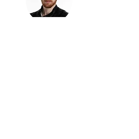
חזקוש ישורון
בוגר מכללת ACC. מנהל קריאייטיב בליאו ברנט. מוותיקי
הבלוגרים ויוצרי הרשת בישראל, שגם פרצו את גבולות
המדיה. משחק ושר בקמפיינים פרסומיים, והשתתף במגוון
ערבי קומדיה וסאטירה על במות שונות.
בלי בריף
🎙️
הפודקאסט של ACC
שיחות עם בוגרות ובוגרי ACC על רעיונות, דרך, מקצוע,
טעויות ותפניות - ועל מה שקורה כשהקריאייטיב יוצא
מהכיתה ומתחיל לעבוד בעולם.