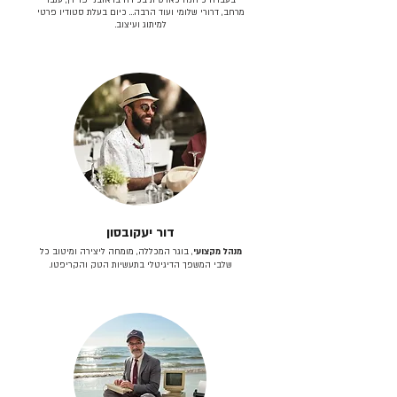
מרחב, דרורי שלומי ועוד הרבה… כיום בעלת סטודיו פרטי
למיתוג ועיצוב.
דור יעקובסון
מנהל מקצועי
, בוגר המכללה, מומחה ליצירה ומיטוב כל
שלבי המשפך הדיגיטלי בתעשיות הטק והקריפטו.