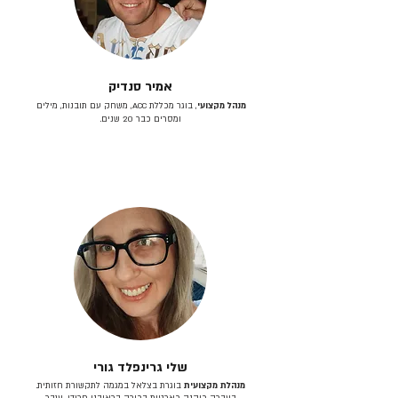
אמיר סנדיק
מנהל מקצועי
, בוגר מכללת ACC, משחק עם תובנות, מילים
ומסרים כבר 20 שנים.
שלי גרינפלד גורי
מנהלת מקצועית
בוגרת בצלאל במגמה לתקשורת חזותית.
בעברה כיהנה כארטית בכירה בראובני פרידן, ענבר