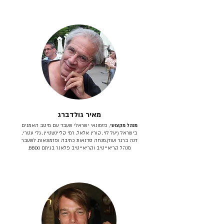
מאיר גולדברג
מנהל מקצועי
, פזמונאי ישראלי שעבד עם מיטב האמנים
בישראל (יעל לוי, קורין אלאל, רמי קליינשטיין, גלי עטרי,
דנה ברגר ועוד).מנחה סדנאות כתיבה ופזמונאות. לשעבר
מנהל קריאייטיב וקריאייטיב פלאנר בגיתם BBDO.