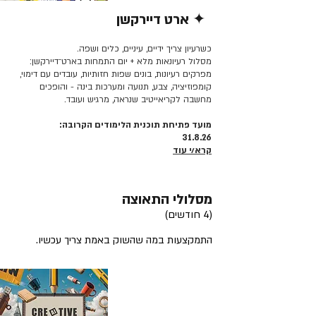
✦ ארט דיירקשן
קרא/י עוד >>
כשרעיון צריך ידיים, עיניים, כלים ושפה.
מסלול רעיונאות מלא + יום התמחות בארט־דיירקשן:
מפרקים רעיונות, בונים שפות חזותיות, עובדים עם דימוי,
קומפוזיציה, צבע, תנועה ומערכות בינה - והופכים
מחשבה לקריאייטיב שנראה, מרגיש ועובד.
מועד פתיחת תוכנית הלימודים הקרובה:
31.8.26
קרא/י עוד
מסלולי התאוצה
(4 חודשים)
התמקצעות במה שהשוק באמת צריך עכשיו.