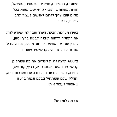
מיתוגים, קמפיינים, מוצרים, סרטונים, סושיאל,
חוויות משתמש ותוכן - קריאייטיב נמצא בכל
מקום שבו צריך לגרום לאנשים לעצור, להבין,
לרצות, לבחור.
בעידן מערכות הבינה, הערך עובר למי שיודע לנהל
את התהליך: לזהות תובנה, לבנות בריף וכיוון,
להבין מותגים ואנשים, לבחור מה לעשות ולהוביל
את זה עד שזה נהיה קריאייטיב שעובד.
ב־ACC תרצה גרנות לומדים את מה שמחזיק
קריאייטיב באמת: אסטרטגיה, בריף, קונספט,
כתיבה, חשיבה חזותית, עבודה עם מערכות בינה,
ותהליך שלם שמתחיל בבלגן ונגמר ברעיון
שאפשר לעבוד איתו.
אז מה לומדים?