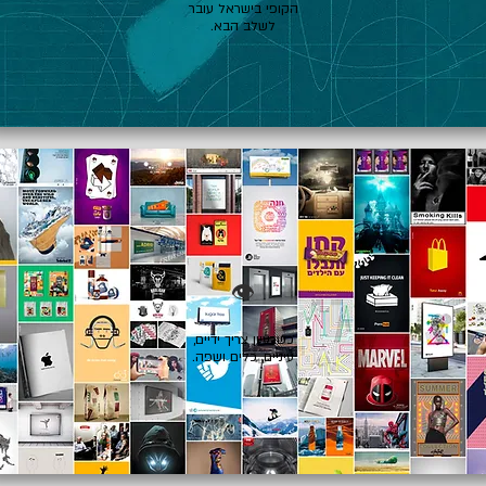
הקופי בישראל עובר
לשלב הבא.
👁️
כשרעיון צריך ידיים,
עיניים, כלים ושפה.