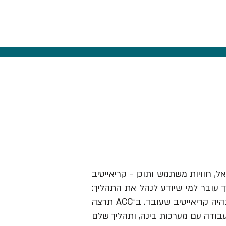
אל, חוויות משתמש ותוכן - קריאייטיב
ך עובר למי שיודע לנהל את התהליך:
לזהות תובנה, לבנות בריף וכיוון, להבין מותגים ואנשים, לבחור מה לעשות ולהוביל את זה עד שזה נהיה קריאייטיב שעובד. ב־ACC תרצה
עבודה עם מערכות בינה, ותהליך שלם