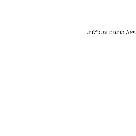
יאל, מותגים ומנכ״לות.