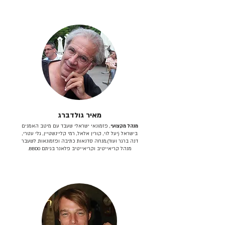
מאיר גולדברג
מנהל מקצועי
, פזמונאי ישראלי שעבד עם מיטב האמנים
בישראל (יעל לוי, קורין אלאל, רמי קליינשטיין, גלי עטרי,
דנה ברגר ועוד).מנחה סדנאות כתיבה ופזמונאות. לשעבר
מנהל קריאייטיב וקריאייטיב פלאנר בגיתם BBDO.