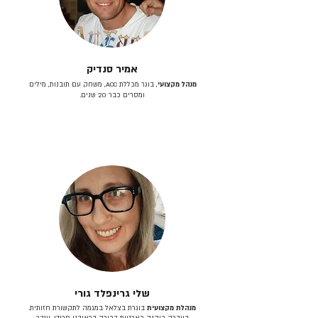
אמיר סנדיק
מנהל מקצועי
, בוגר מכללת ACC, משחק עם תובנות, מילים
ומסרים כבר 20 שנים.
שלי גרינפלד גורי
מנהלת מקצועית
בוגרת בצלאל במגמה לתקשורת חזותית.
בעברה כיהנה כארטית בכירה בראובני פרידן, ענבר