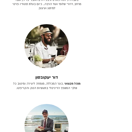
מרחב, דרורי שלומי ועוד הרבה… כיום בעלת סטודיו פרטי
למיתוג ועיצוב.
דור יעקובסון
מנהל מקצועי
, בוגר המכללה, מומחה ליצירה ומיטוב כל
שלבי המשפך הדיגיטלי בתעשיות הטק והקריפטו.