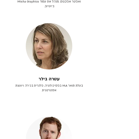
ואפטר אפקטס. מנהל את עמוד Misha Graphics
ביוטיוב.
עטרה בילר
בעלת תואר M.A בפסיכולוגיה. פלנרית בכירה ויועצת
אסטרטגית.