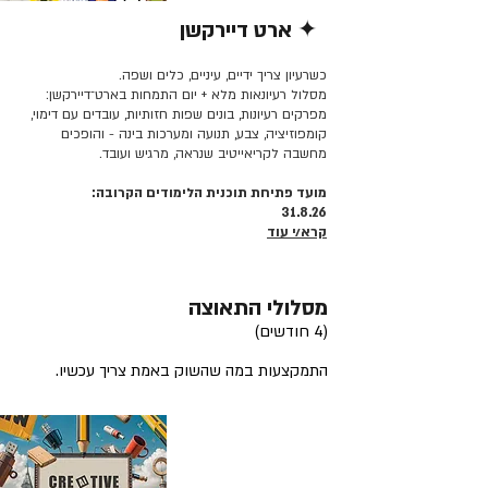
✦ ארט דיירקשן
קרא/י עוד >>
כשרעיון צריך ידיים, עיניים, כלים ושפה.
מסלול רעיונאות מלא + יום התמחות בארט־דיירקשן:
מפרקים רעיונות, בונים שפות חזותיות, עובדים עם דימוי,
קומפוזיציה, צבע, תנועה ומערכות בינה - והופכים
מחשבה לקריאייטיב שנראה, מרגיש ועובד.
מועד פתיחת תוכנית הלימודים הקרובה:
31.8.26
קרא/י עוד
מסלולי התאוצה
(4 חודשים)
התמקצעות במה שהשוק באמת צריך עכשיו.