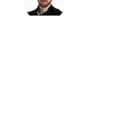
חזקוש ישורון
בוגר מכללת ACC. מנהל קריאייטיב בליאו ברנט. מוותיקי
הבלוגרים ויוצרי הרשת בישראל, שגם פרצו את גבולות
המדיה. משחק ושר בקמפיינים פרסומיים, והשתתף במגוון
ערבי קומדיה וסאטירה על במות שונות.
בלי בריף
🎙️
הפודקאסט של ACC
שיחות עם בוגרות ובוגרי ACC על רעיונות, דרך, מקצוע,
טעויות ותפניות - ועל מה שקורה כשהקריאייטיב יוצא
מהכיתה ומתחיל לעבוד בעולם.