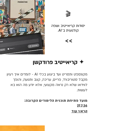
🎬
יסודות קריאייטיב ושפה
קולנועית ב־AI.
>>
✦ קריאייטיב פרודקשן
קרא/י עוד >>
מקונספט ותסריט ועד ביצוע בכלי AI - לומדים איך רעיון
מקבל סטוריבורד, פריים, עריכה, קצב ותנועה, והופך
לווידאו שלא רק נראה מקצועי, אלא יודע מה הוא בא
לעשות.
מועד פתיחת תוכנית הלימודים הקרובה:
27.7.26
קרא/י עוד