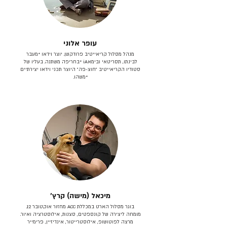
עופר אלוני
מנהל מסלול קריאייטיב פרודקשן. יוצר וידאו *מעבר
לבינתו, תסריטאי וב​ימאiA‎ *בחריפה משתנה. בעליו של
סטודיו הקריאייטיב ״חוצ-פה״ היוצר תכני וידאו יצירתיים
*משהו.
מיכאל (מישה) קרץ׳
בוגר מסלול הארט במכללת ACC מחזור אוקטובר 12.
מומחה ליצירה של קונספטים, סצנות, אילוסטרציה ואיור.
מרצה לפוטושופ, אילוסטרייטור, אינדיזיין, פרימייר