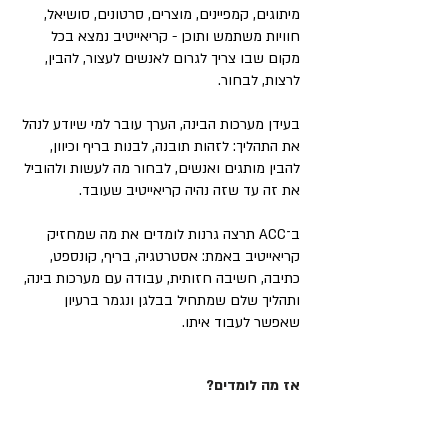
מיתוגים, קמפיינים, מוצרים, סרטונים, סושיאל,
חוויות משתמש ותוכן - קריאייטיב נמצא בכל
מקום שבו צריך לגרום לאנשים לעצור, להבין,
לרצות, לבחור.
בעידן מערכות הבינה, הערך עובר למי שיודע לנהל
את התהליך: לזהות תובנה, לבנות בריף וכיוון,
להבין מותגים ואנשים, לבחור מה לעשות ולהוביל
את זה עד שזה נהיה קריאייטיב שעובד.
ב־ACC תרצה גרנות לומדים את מה שמחזיק
קריאייטיב באמת: אסטרטגיה, בריף, קונספט,
כתיבה, חשיבה חזותית, עבודה עם מערכות בינה,
ותהליך שלם שמתחיל בבלגן ונגמר ברעיון
שאפשר לעבוד איתו.
אז מה לומדים?