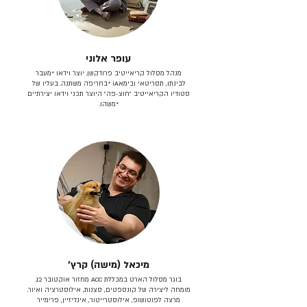
עופר אלוני
מנהל מסלול קריאייטיב פרודקשן. יוצר וידאו *מעבר
לבינתו, תסריטאי וב​ימאiA‎ *בחריפה משתנה. בעליו של
סטודיו הקריאייטיב ״חוצ-פה״ היוצר תכני וידאו יצירתיים
*משהו.
מיכאל (מישה) קרץ׳
בוגר מסלול הארט במכללת ACC מחזור אוקטובר 12.
מומחה ליצירה של קונספטים, סצנות, אילוסטרציה ואיור.
מרצה לפוטושופ, אילוסטרייטור, אינדיזיין, פרימייר