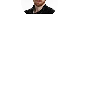
חזקוש ישורון
בוגר מכללת ACC. מנהל קריאייטיב בליאו ברנט. מוותיקי
הבלוגרים ויוצרי הרשת בישראל, שגם פרצו את גבולות
המדיה. משחק ושר בקמפיינים פרסומיים, והשתתף במגוון
ערבי קומדיה וסאטירה על במות שונות.
בלי בריף
🎙️
הפודקאסט של ACC
שיחות עם בוגרות ובוגרי ACC על רעיונות, דרך, מקצוע,
טעויות ותפניות - ועל מה שקורה כשהקריאייטיב יוצא
מהכיתה ומתחיל לעבוד בעולם.