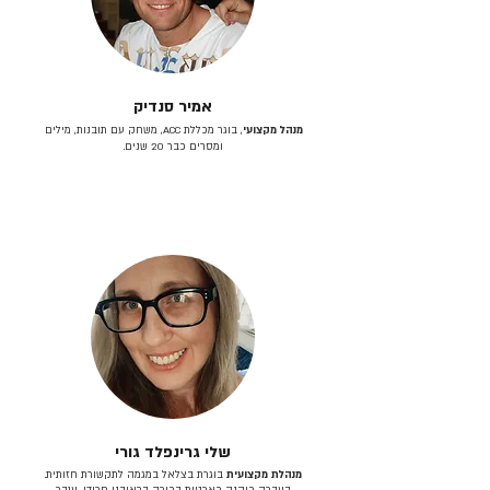
אמיר סנדיק
מנהל מקצועי
, בוגר מכללת ACC, משחק עם תובנות, מילים
ומסרים כבר 20 שנים.
שלי גרינפלד גורי
מנהלת מקצועית
בוגרת בצלאל במגמה לתקשורת חזותית.
בעברה כיהנה כארטית בכירה בראובני פרידן, ענבר