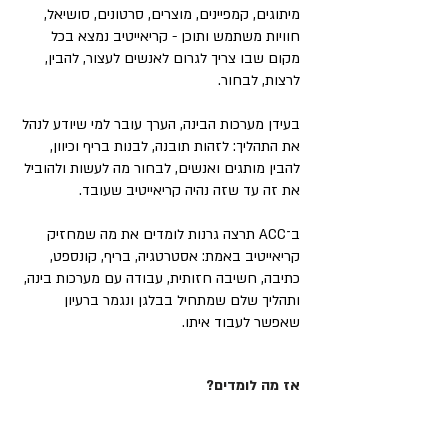
מיתוגים, קמפיינים, מוצרים, סרטונים, סושיאל,
חוויות משתמש ותוכן - קריאייטיב נמצא בכל
מקום שבו צריך לגרום לאנשים לעצור, להבין,
לרצות, לבחור.
בעידן מערכות הבינה, הערך עובר למי שיודע לנהל
את התהליך: לזהות תובנה, לבנות בריף וכיוון,
להבין מותגים ואנשים, לבחור מה לעשות ולהוביל
את זה עד שזה נהיה קריאייטיב שעובד.
ב־ACC תרצה גרנות לומדים את מה שמחזיק
קריאייטיב באמת: אסטרטגיה, בריף, קונספט,
כתיבה, חשיבה חזותית, עבודה עם מערכות בינה,
ותהליך שלם שמתחיל בבלגן ונגמר ברעיון
שאפשר לעבוד איתו.
אז מה לומדים?