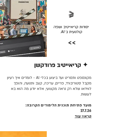
🎬
יסודות קריאייטיב ושפה
קולנועית ב־AI.
>>
✦ קריאייטיב פרודקשן
קרא/י עוד >>
מקונספט ותסריט ועד ביצוע בכלי AI - לומדים איך רעיון
מקבל סטוריבורד, פריים, עריכה, קצב ותנועה, והופך
לווידאו שלא רק נראה מקצועי, אלא יודע מה הוא בא
לעשות.
מועד פתיחת תוכנית הלימודים הקרובה:
27.7.26
קרא/י עוד