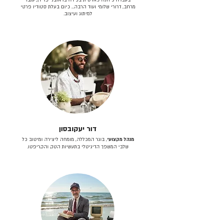
מרחב, דרורי שלומי ועוד הרבה… כיום בעלת סטודיו פרטי
למיתוג ועיצוב.
דור יעקובסון
מנהל מקצועי
, בוגר המכללה, מומחה ליצירה ומיטוב כל
שלבי המשפך הדיגיטלי בתעשיות הטק והקריפטו.