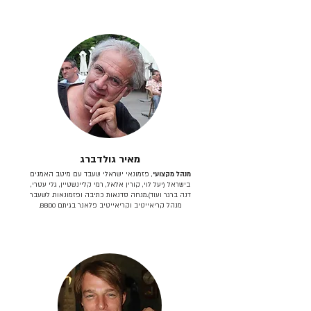
מאיר גולדברג
מנהל מקצועי
, פזמונאי ישראלי שעבד עם מיטב האמנים
בישראל (יעל לוי, קורין אלאל, רמי קליינשטיין, גלי עטרי,
דנה ברגר ועוד).מנחה סדנאות כתיבה ופזמונאות. לשעבר
מנהל קריאייטיב וקריאייטיב פלאנר בגיתם BBDO.