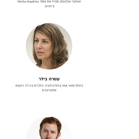
ואפטר אפקטס. מנהל את עמוד Misha Graphics
ביוטיוב.
עטרה בילר
בעלת תואר M.A בפסיכולוגיה. פלנרית בכירה ויועצת
אסטרטגית.