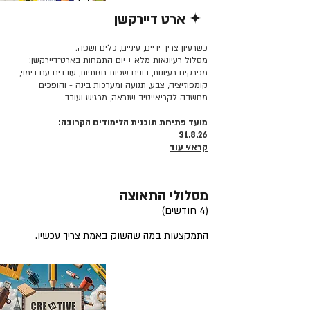
✦ ארט דיירקשן
קרא/י עוד >>
כשרעיון צריך ידיים, עיניים, כלים ושפה.
מסלול רעיונאות מלא + יום התמחות בארט־דיירקשן:
מפרקים רעיונות, בונים שפות חזותיות, עובדים עם דימוי,
קומפוזיציה, צבע, תנועה ומערכות בינה - והופכים
מחשבה לקריאייטיב שנראה, מרגיש ועובד.
מועד פתיחת תוכנית הלימודים הקרובה:
31.8.26
קרא/י עוד
מסלולי התאוצה
(4 חודשים)
התמקצעות במה שהשוק באמת צריך עכשיו.