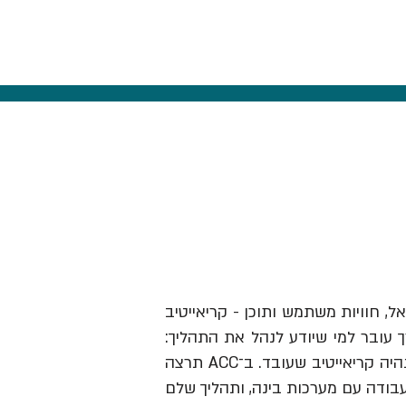
אל, חוויות משתמש ותוכן - קריאייטיב
ך עובר למי שיודע לנהל את התהליך:
לזהות תובנה, לבנות בריף וכיוון, להבין מותגים ואנשים, לבחור מה לעשות ולהוביל את זה עד שזה נהיה קריאייטיב שעובד. ב־ACC תרצה
עבודה עם מערכות בינה, ותהליך שלם