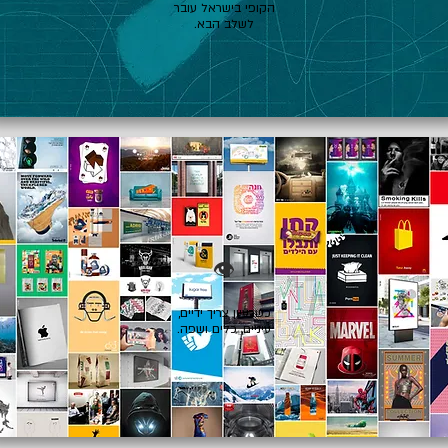
הקופי בישראל עובר
לשלב הבא.
👁️
כשרעיון צריך ידיים,
עיניים, כלים ושפה.