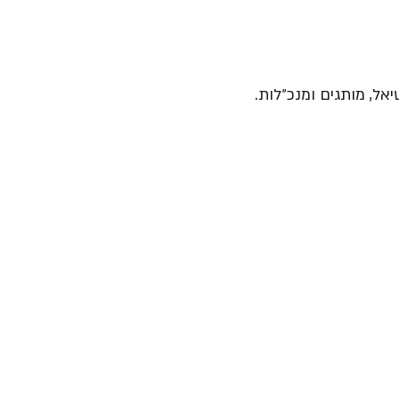
יאל, מותגים ומנכ״לות.