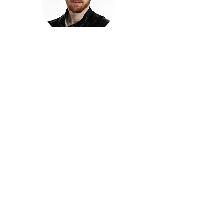
חזקוש ישורון
בוגר מכללת ACC. מנהל קריאייטיב בליאו ברנט. מוותיקי
הבלוגרים ויוצרי הרשת בישראל, שגם פרצו את גבולות
המדיה. משחק ושר בקמפיינים פרסומיים, והשתתף במגוון
ערבי קומדיה וסאטירה על במות שונות.
בלי בריף
🎙️
הפודקאסט של ACC
שיחות עם בוגרות ובוגרי ACC על רעיונות, דרך, מקצוע,
טעויות ותפניות - ועל מה שקורה כשהקריאייטיב יוצא
מהכיתה ומתחיל לעבוד בעולם.