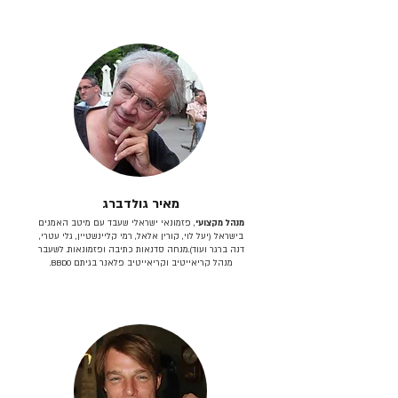
מאיר גולדברג
מנהל מקצועי
, פזמונאי ישראלי שעבד עם מיטב האמנים
בישראל (יעל לוי, קורין אלאל, רמי קליינשטיין, גלי עטרי,
דנה ברגר ועוד).מנחה סדנאות כתיבה ופזמונאות. לשעבר
מנהל קריאייטיב וקריאייטיב פלאנר בגיתם BBDO.