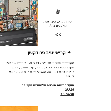
🎬
יסודות קריאייטיב ושפה
קולנועית ב־AI.
>>
✦ קריאייטיב פרודקשן
קרא/י עוד >>
מקונספט ותסריט ועד ביצוע בכלי AI - לומדים איך רעיון
מקבל סטוריבורד, פריים, עריכה, קצב ותנועה, והופך
לווידאו שלא רק נראה מקצועי, אלא יודע מה הוא בא
לעשות.
מועד פתיחת תוכנית הלימודים הקרובה:
27.7.26
קרא/י עוד