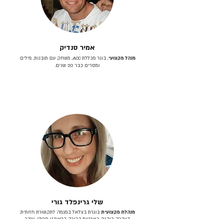
אמיר סנדיק
מנהל מקצועי
, בוגר מכללת ACC, משחק עם תובנות, מילים
ומסרים כבר 20 שנים.
שלי גרינפלד גורי
מנהלת מקצועית
בוגרת בצלאל במגמה לתקשורת חזותית.
בעברה כיהנה כארטית בכירה בראובני פרידן, ענבר