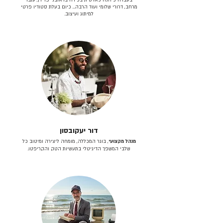
מרחב, דרורי שלומי ועוד הרבה… כיום בעלת סטודיו פרטי
למיתוג ועיצוב.
דור יעקובסון
מנהל מקצועי
, בוגר המכללה, מומחה ליצירה ומיטוב כל
שלבי המשפך הדיגיטלי בתעשיות הטק והקריפטו.