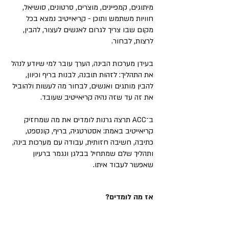
מיתוגים, קמפיינים, מוצרים, סרטונים, סושיאל,
חוויות משתמש ותוכן - קריאייטיב נמצא בכל
מקום שבו צריך לגרום לאנשים לעצור, להבין,
לרצות, לבחור.
בעידן מערכות הבינה, הערך עובר למי שיודע לנהל
את התהליך: לזהות תובנה, לבנות בריף וכיוון,
להבין מותגים ואנשים, לבחור מה לעשות ולהוביל
את זה עד שזה נהיה קריאייטיב שעובד.
ב־ACC תרצה גרנות לומדים את מה שמחזיק
קריאייטיב באמת: אסטרטגיה, בריף, קונספט,
כתיבה, חשיבה חזותית, עבודה עם מערכות בינה,
ותהליך שלם שמתחיל בבלגן ונגמר ברעיון
שאפשר לעבוד איתו.
אז מה לומדים?