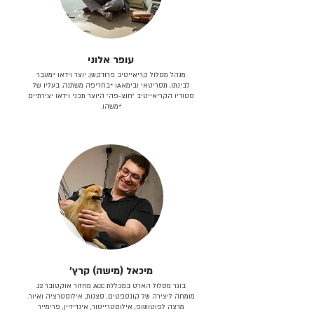
עופר אלוני
מנהל מסלול קריאייטיב פרודקשן. יוצר וידאו *מעבר
לבינתו, תסריטאי וב​ימאiA‎ *בחריפה משתנה. בעליו של
סטודיו הקריאייטיב ״חוצ-פה״ היוצר תכני וידאו יצירתיים
*משהו.
מיכאל (מישה) קרץ׳
בוגר מסלול הארט במכללת ACC מחזור אוקטובר 12.
מומחה ליצירה של קונספטים, סצנות, אילוסטרציה ואיור.
מרצה לפוטושופ, אילוסטרייטור, אינדיזיין, פרימייר