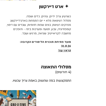
✦ ארט דיירקשן
קרא/י עוד >>
כשרעיון צריך ידיים, עיניים, כלים ושפה.
מסלול רעיונאות מלא + יום התמחות בארט־דיירקשן:
מפרקים רעיונות, בונים שפות חזותיות, עובדים עם דימוי,
קומפוזיציה, צבע, תנועה ומערכות בינה - והופכים
מחשבה לקריאייטיב שנראה, מרגיש ועובד.
מועד פתיחת תוכנית הלימודים הקרובה:
31.8.26
קרא/י עוד
מסלולי התאוצה
(4 חודשים)
התמקצעות במה שהשוק באמת צריך עכשיו.