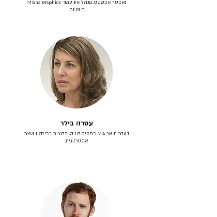
ואפטר אפקטס. מנהל את עמוד Misha Graphics
ביוטיוב.
עטרה בילר
בעלת תואר M.A בפסיכולוגיה. פלנרית בכירה ויועצת
אסטרטגית.