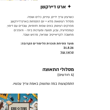
✦ ארט דיירקשן
קרא/י עוד >>
כשרעיון צריך ידיים, עיניים, כלים ושפה.
מסלול רעיונאות מלא + יום התמחות בארט־דיירקשן:
מפרקים רעיונות, בונים שפות חזותיות, עובדים עם דימוי,
קומפוזיציה, צבע, תנועה ומערכות בינה - והופכים
מחשבה לקריאייטיב שנראה, מרגיש ועובד.
מועד פתיחת תוכנית הלימודים הקרובה:
31.8.26
קרא/י עוד
מסלולי התאוצה
(4 חודשים)
התמקצעות במה שהשוק באמת צריך עכשיו.