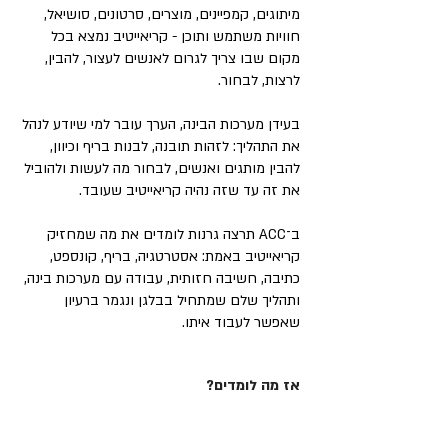
מיתוגים, קמפיינים, מוצרים, סרטונים, סושיאל,
חוויות משתמש ותוכן - קריאייטיב נמצא בכל
מקום שבו צריך לגרום לאנשים לעצור, להבין,
לרצות, לבחור.
בעידן מערכות הבינה, הערך עובר למי שיודע לנהל
את התהליך: לזהות תובנה, לבנות בריף וכיוון,
להבין מותגים ואנשים, לבחור מה לעשות ולהוביל
את זה עד שזה נהיה קריאייטיב שעובד.
ב־ACC תרצה גרנות לומדים את מה שמחזיק
קריאייטיב באמת: אסטרטגיה, בריף, קונספט,
כתיבה, חשיבה חזותית, עבודה עם מערכות בינה,
ותהליך שלם שמתחיל בבלגן ונגמר ברעיון
שאפשר לעבוד איתו.
אז מה לומדים?