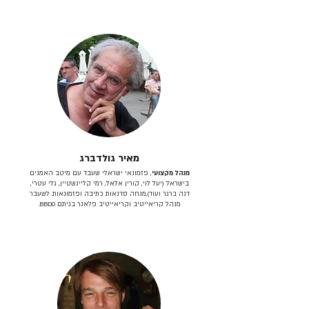
מאיר גולדברג
מנהל מקצועי
, פזמונאי ישראלי שעבד עם מיטב האמנים
בישראל (יעל לוי, קורין אלאל, רמי קליינשטיין, גלי עטרי,
דנה ברגר ועוד).מנחה סדנאות כתיבה ופזמונאות. לשעבר
מנהל קריאייטיב וקריאייטיב פלאנר בגיתם BBDO.