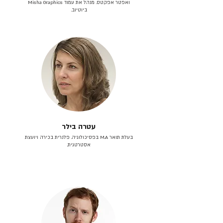
ואפטר אפקטס. מנהל את עמוד Misha Graphics
ביוטיוב.
עטרה בילר
בעלת תואר M.A בפסיכולוגיה. פלנרית בכירה ויועצת
אסטרטגית.