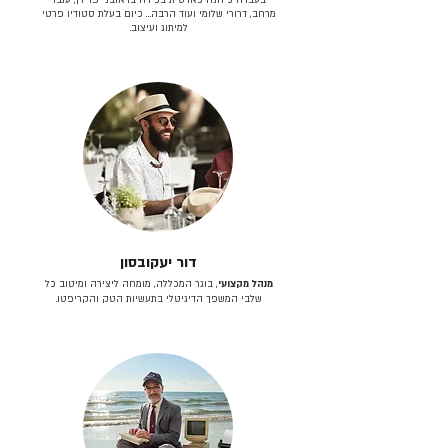
מרחב, דרורי שלומי ועוד הרבה… כיום בעלת סטודיו פרטי
למיתוג ועיצוב.
דור יעקובסון
מנהל מקצועי
, בוגר המכללה, מומחה ליצירה ומיטוב כל
שלבי המשפך הדיגיטלי בתעשיות הטק והקריפטו.