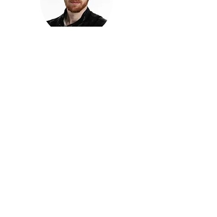
חזקוש ישורון
בוגר מכללת ACC. מנהל קריאייטיב בליאו ברנט. מוותיקי
הבלוגרים ויוצרי הרשת בישראל, שגם פרצו את גבולות
המדיה. משחק ושר בקמפיינים פרסומיים, והשתתף במגוון
ערבי קומדיה וסאטירה על במות שונות.
בלי בריף
🎙️
הפודקאסט של ACC
שיחות עם בוגרות ובוגרי ACC על רעיונות, דרך, מקצוע,
טעויות ותפניות - ועל מה שקורה כשהקריאייטיב יוצא
מהכיתה ומתחיל לעבוד בעולם.