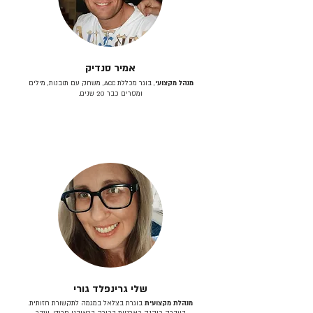
אמיר סנדיק
מנהל מקצועי
, בוגר מכללת ACC, משחק עם תובנות, מילים
ומסרים כבר 20 שנים.
שלי גרינפלד גורי
מנהלת מקצועית
בוגרת בצלאל במגמה לתקשורת חזותית.
בעברה כיהנה כארטית בכירה בראובני פרידן, ענבר