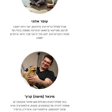
עופר אלוני
מנהל מסלול קריאייטיב פרודקשן. יוצר וידאו *מעבר
לבינתו, תסריטאי וב​ימאiA‎ *בחריפה משתנה. בעליו של
סטודיו הקריאייטיב ״חוצ-פה״ היוצר תכני וידאו יצירתיים
*משהו.
מיכאל (מישה) קרץ׳
בוגר מסלול הארט במכללת ACC מחזור אוקטובר 12.
מומחה ליצירה של קונספטים, סצנות, אילוסטרציה ואיור.
מרצה לפוטושופ, אילוסטרייטור, אינדיזיין, פרימייר