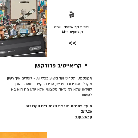
🎬
יסודות קריאייטיב ושפה
קולנועית ב־AI.
>>
✦ קריאייטיב פרודקשן
קרא/י עוד >>
מקונספט ותסריט ועד ביצוע בכלי AI - לומדים איך רעיון
מקבל סטוריבורד, פריים, עריכה, קצב ותנועה, והופך
לווידאו שלא רק נראה מקצועי, אלא יודע מה הוא בא
לעשות.
מועד פתיחת תוכנית הלימודים הקרובה:
27.7.26
קרא/י עוד