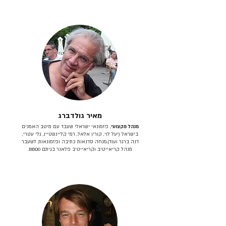
מאיר גולדברג
מנהל מקצועי
, פזמונאי ישראלי שעבד עם מיטב האמנים
בישראל (יעל לוי, קורין אלאל, רמי קליינשטיין, גלי עטרי,
דנה ברגר ועוד).מנחה סדנאות כתיבה ופזמונאות. לשעבר
מנהל קריאייטיב וקריאייטיב פלאנר בגיתם BBDO.