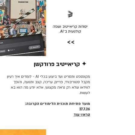
🎬
יסודות קריאייטיב ושפה
קולנועית ב־AI.
>>
✦ קריאייטיב פרודקשן
קרא/י עוד >>
מקונספט ותסריט ועד ביצוע בכלי AI - לומדים איך רעיון
מקבל סטוריבורד, פריים, עריכה, קצב ותנועה, והופך
לווידאו שלא רק נראה מקצועי, אלא יודע מה הוא בא
לעשות.
מועד פתיחת תוכנית הלימודים הקרובה:
27.7.26
קרא/י עוד