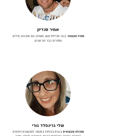
אמיר סנדיק
מנהל מקצועי
, בוגר מכללת ACC, משחק עם תובנות, מילים
ומסרים כבר 20 שנים.
שלי גרינפלד גורי
מנהלת מקצועית
בוגרת בצלאל במגמה לתקשורת חזותית.
בעברה כיהנה כארטית בכירה בראובני פרידן, ענבר