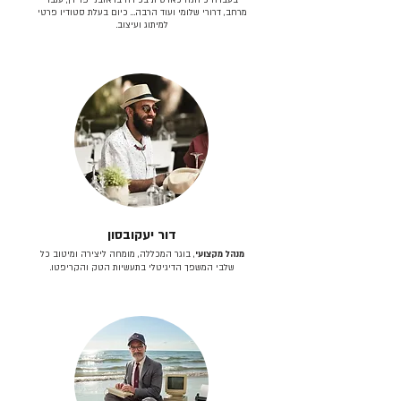
מרחב, דרורי שלומי ועוד הרבה… כיום בעלת סטודיו פרטי
למיתוג ועיצוב.
דור יעקובסון
מנהל מקצועי
, בוגר המכללה, מומחה ליצירה ומיטוב כל
שלבי המשפך הדיגיטלי בתעשיות הטק והקריפטו.