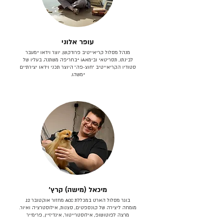
עופר אלוני
מנהל מסלול קריאייטיב פרודקשן. יוצר וידאו *מעבר
לבינתו, תסריטאי וב​ימאiA‎ *בחריפה משתנה. בעליו של
סטודיו הקריאייטיב ״חוצ-פה״ היוצר תכני וידאו יצירתיים
*משהו.
מיכאל (מישה) קרץ׳
בוגר מסלול הארט במכללת ACC מחזור אוקטובר 12.
מומחה ליצירה של קונספטים, סצנות, אילוסטרציה ואיור.
מרצה לפוטושופ, אילוסטרייטור, אינדיזיין, פרימייר