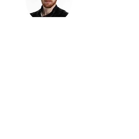
חזקוש ישורון
בוגר מכללת ACC. מנהל קריאייטיב בליאו ברנט. מוותיקי
הבלוגרים ויוצרי הרשת בישראל, שגם פרצו את גבולות
המדיה. משחק ושר בקמפיינים פרסומיים, והשתתף במגוון
ערבי קומדיה וסאטירה על במות שונות.
בלי בריף
🎙️
הפודקאסט של ACC
שיחות עם בוגרות ובוגרי ACC על רעיונות, דרך, מקצוע,
טעויות ותפניות - ועל מה שקורה כשהקריאייטיב יוצא
מהכיתה ומתחיל לעבוד בעולם.