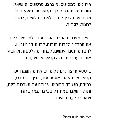
מיתוגים, קמפיינים, מוצרים, סרטונים, סושיאל,
חוויות משתמש ותוכן - קריאייטיב נמצא בכל
מקום שבו צריך לגרום לאנשים לעצור, להבין,
לרצות, לבחור.
בעידן מערכות הבינה, הערך עובר למי שיודע לנהל
את התהליך: לזהות תובנה, לבנות בריף וכיוון,
להבין מותגים ואנשים, לבחור מה לעשות ולהוביל
את זה עד שזה נהיה קריאייטיב שעובד.
ב־ACC תרצה גרנות לומדים את מה שמחזיק
קריאייטיב באמת: אסטרטגיה, בריף, קונספט,
כתיבה, חשיבה חזותית, עבודה עם מערכות בינה,
ותהליך שלם שמתחיל בבלגן ונגמר ברעיון
שאפשר לעבוד איתו.
אז מה לומדים?