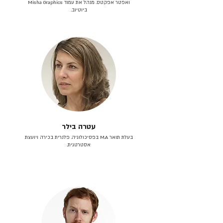
ואפטר אפקטס. מנהל את עמוד Misha Graphics
ביוטיוב.
עטרה בילר
בעלת תואר M.A בפסיכולוגיה. פלנרית בכירה ויועצת
אסטרטגית.