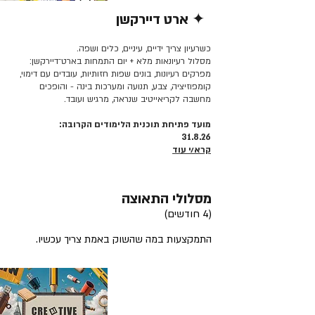
✦ ארט דיירקשן
קרא/י עוד >>
כשרעיון צריך ידיים, עיניים, כלים ושפה.
מסלול רעיונאות מלא + יום התמחות בארט־דיירקשן:
מפרקים רעיונות, בונים שפות חזותיות, עובדים עם דימוי,
קומפוזיציה, צבע, תנועה ומערכות בינה - והופכים
מחשבה לקריאייטיב שנראה, מרגיש ועובד.
מועד פתיחת תוכנית הלימודים הקרובה:
31.8.26
קרא/י עוד
מסלולי התאוצה
(4 חודשים)
התמקצעות במה שהשוק באמת צריך עכשיו.