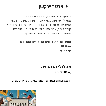
✦ ארט דיירקשן
קרא/י עוד >>
כשרעיון צריך ידיים, עיניים, כלים ושפה.
מסלול רעיונאות מלא + יום התמחות בארט־דיירקשן:
מפרקים רעיונות, בונים שפות חזותיות, עובדים עם דימוי,
קומפוזיציה, צבע, תנועה ומערכות בינה - והופכים
מחשבה לקריאייטיב שנראה, מרגיש ועובד.
מועד פתיחת תוכנית הלימודים הקרובה:
31.8.26
קרא/י עוד
מסלולי התאוצה
(4 חודשים)
התמקצעות במה שהשוק באמת צריך עכשיו.