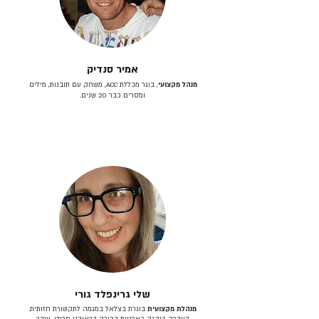
אמיר סנדיק
מנהל מקצועי
, בוגר מכללת ACC, משחק עם תובנות, מילים
ומסרים כבר 20 שנים.
שלי גרינפלד גורי
מנהלת מקצועית
בוגרת בצלאל במגמה לתקשורת חזותית.
בעברה כיהנה כארטית בכירה בראובני פרידן, ענבר