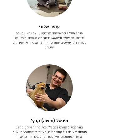
עופר אלוני
מנהל מסלול קריאייטיב פרודקשן. יוצר וידאו *מעבר
לבינתו, תסריטאי וב​ימאiA‎ *בחריפה משתנה. בעליו של
סטודיו הקריאייטיב ״חוצ-פה״ היוצר תכני וידאו יצירתיים
*משהו.
מיכאל (מישה) קרץ׳
בוגר מסלול הארט במכללת ACC מחזור אוקטובר 12.
מומחה ליצירה של קונספטים, סצנות, אילוסטרציה ואיור.
מרצה לפוטושופ, אילוסטרייטור, אינדיזיין, פרימייר