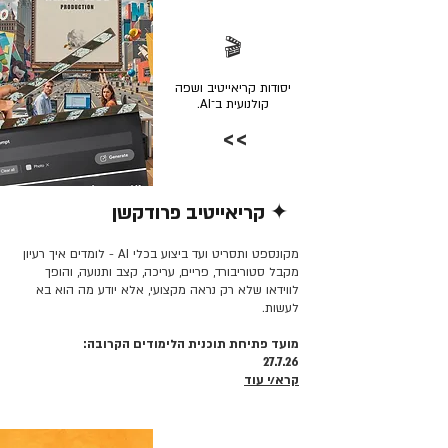
🎬
יסודות קריאייטיב ושפה
קולנועית ב־AI.
>>
✦ קריאייטיב פרודקשן
קרא/י עוד >>
מקונספט ותסריט ועד ביצוע בכלי AI - לומדים איך רעיון
מקבל סטוריבורד, פריים, עריכה, קצב ותנועה, והופך
לווידאו שלא רק נראה מקצועי, אלא יודע מה הוא בא
לעשות.
מועד פתיחת תוכנית הלימודים הקרובה:
27.7.26
קרא/י עוד