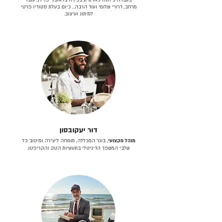
מרחב, דרורי שלומי ועוד הרבה… כיום בעלת סטודיו פרטי
למיתוג ועיצוב.
דור יעקובסון
מנהל מקצועי
, בוגר המכללה, מומחה ליצירה ומיטוב כל
שלבי המשפך הדיגיטלי בתעשיות הטק והקריפטו.