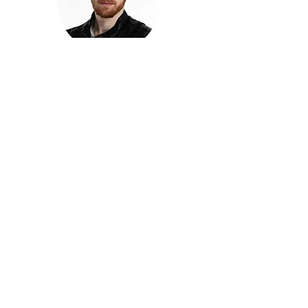
חזקוש ישורון
בוגר מכללת ACC. מנהל קריאייטיב בליאו ברנט. מוותיקי
הבלוגרים ויוצרי הרשת בישראל, שגם פרצו את גבולות
המדיה. משחק ושר בקמפיינים פרסומיים, והשתתף במגוון
ערבי קומדיה וסאטירה על במות שונות.
בלי בריף
🎙️
הפודקאסט של ACC
שיחות עם בוגרות ובוגרי ACC על רעיונות, דרך, מקצוע,
טעויות ותפניות - ועל מה שקורה כשהקריאייטיב יוצא
מהכיתה ומתחיל לעבוד בעולם.