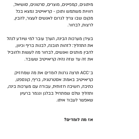
מיתוגים, קמפיינים, מוצרים, סרטונים, סושיאל,
חוויות משתמש ותוכן - קריאייטיב נמצא בכל
מקום שבו צריך לגרום לאנשים לעצור, להבין,
לרצות, לבחור.
בעידן מערכות הבינה, הערך עובר למי שיודע לנהל
את התהליך: לזהות תובנה, לבנות בריף וכיוון,
להבין מותגים ואנשים, לבחור מה לעשות ולהוביל
את זה עד שזה נהיה קריאייטיב שעובד.
ב־ACC תרצה גרנות לומדים את מה שמחזיק
קריאייטיב באמת: אסטרטגיה, בריף, קונספט,
כתיבה, חשיבה חזותית, עבודה עם מערכות בינה,
ותהליך שלם שמתחיל בבלגן ונגמר ברעיון
שאפשר לעבוד איתו.
אז מה לומדים?