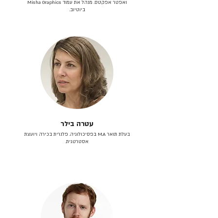
ואפטר אפקטס. מנהל את עמוד Misha Graphics
ביוטיוב.
עטרה בילר
בעלת תואר M.A בפסיכולוגיה. פלנרית בכירה ויועצת
אסטרטגית.