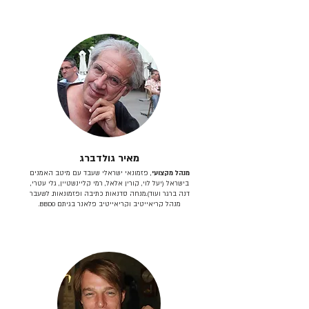
מאיר גולדברג
מנהל מקצועי
, פזמונאי ישראלי שעבד עם מיטב האמנים
בישראל (יעל לוי, קורין אלאל, רמי קליינשטיין, גלי עטרי,
דנה ברגר ועוד).מנחה סדנאות כתיבה ופזמונאות. לשעבר
מנהל קריאייטיב וקריאייטיב פלאנר בגיתם BBDO.