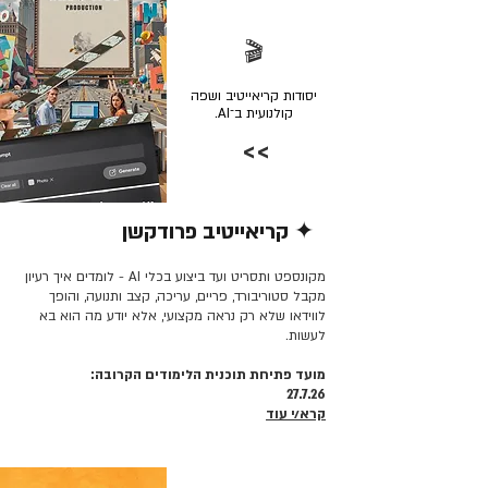
🎬
יסודות קריאייטיב ושפה
קולנועית ב־AI.
>>
✦ קריאייטיב פרודקשן
קרא/י עוד >>
מקונספט ותסריט ועד ביצוע בכלי AI - לומדים איך רעיון
מקבל סטוריבורד, פריים, עריכה, קצב ותנועה, והופך
לווידאו שלא רק נראה מקצועי, אלא יודע מה הוא בא
לעשות.
מועד פתיחת תוכנית הלימודים הקרובה:
27.7.26
קרא/י עוד