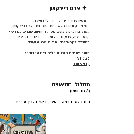
✦ ארט דיירקשן
קרא/י עוד >>
כשרעיון צריך ידיים, עיניים, כלים ושפה.
מסלול רעיונאות מלא + יום התמחות בארט־דיירקשן:
מפרקים רעיונות, בונים שפות חזותיות, עובדים עם דימוי,
קומפוזיציה, צבע, תנועה ומערכות בינה - והופכים
מחשבה לקריאייטיב שנראה, מרגיש ועובד.
מועד פתיחת תוכנית הלימודים הקרובה:
31.8.26
קרא/י עוד
מסלולי התאוצה
(4 חודשים)
התמקצעות במה שהשוק באמת צריך עכשיו.