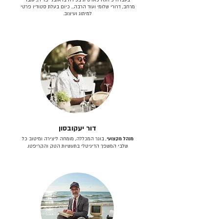
מרחב, דרורי שלומי ועוד הרבה… כיום בעלת סטודיו פרטי
למיתוג ועיצוב.
דור יעקובסון
מנהל מקצועי
, בוגר המכללה, מומחה ליצירה ומיטוב כל
שלבי המשפך הדיגיטלי בתעשיות הטק והקריפטו.