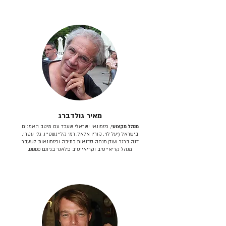
מאיר גולדברג
מנהל מקצועי
, פזמונאי ישראלי שעבד עם מיטב האמנים
בישראל (יעל לוי, קורין אלאל, רמי קליינשטיין, גלי עטרי,
דנה ברגר ועוד).מנחה סדנאות כתיבה ופזמונאות. לשעבר
מנהל קריאייטיב וקריאייטיב פלאנר בגיתם BBDO.