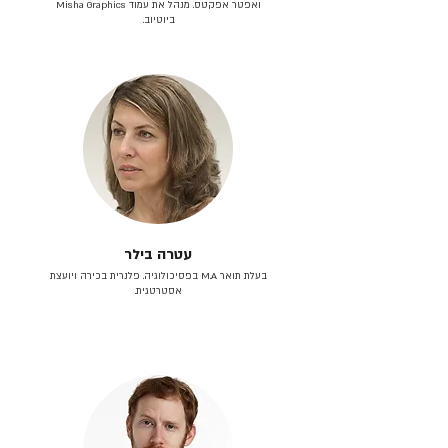
ואפטר אפקטס. מנהל את עמוד Misha Graphics
ביוטיוב.
עטרה בילר
בעלת תואר M.A בפסיכולוגיה. פלנרית בכירה ויועצת
אסטרטגית.