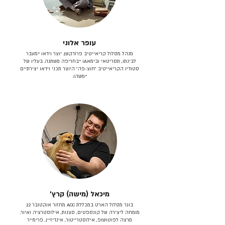
עופר אלוני
מנהל מסלול קריאייטיב פרודקשן. יוצר וידאו *מעבר
לבינתו, תסריטאי וב​ימאiA‎ *בחריפה משתנה. בעליו של
סטודיו הקריאייטיב ״חוצ-פה״ היוצר תכני וידאו יצירתיים
*משהו.
מיכאל (מישה) קרץ׳
בוגר מסלול הארט במכללת ACC מחזור אוקטובר 12.
מומחה ליצירה של קונספטים, סצנות, אילוסטרציה ואיור.
מרצה לפוטושופ, אילוסטרייטור, אינדיזיין, פרימייר