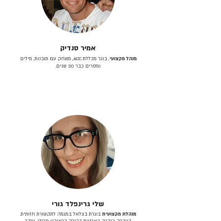
אמיר סנדיק
מנהל מקצועי
, בוגר מכללת ACC, משחק עם תובנות, מילים
ומסרים כבר 20 שנים.
שלי גרינפלד גורי
מנהלת מקצועית
בוגרת בצלאל במגמה לתקשורת חזותית.
בעברה כיהנה כארטית בכירה בראובני פרידן, ענבר