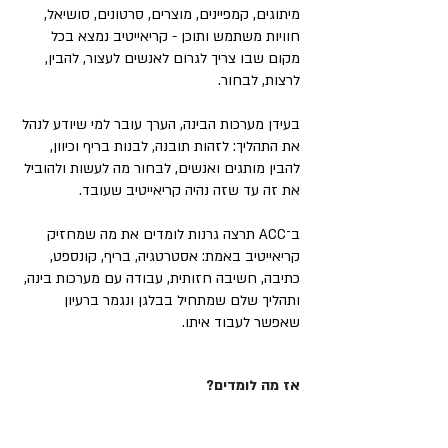
מיתוגים, קמפיינים, מוצרים, סרטונים, סושיאל,
חוויות משתמש ותוכן - קריאייטיב נמצא בכל
מקום שבו צריך לגרום לאנשים לעצור, להבין,
לרצות, לבחור.
בעידן מערכות הבינה, הערך עובר למי שיודע לנהל
את התהליך: לזהות תובנה, לבנות בריף וכיוון,
להבין מותגים ואנשים, לבחור מה לעשות ולהוביל
את זה עד שזה נהיה קריאייטיב שעובד.
ב־ACC תרצה גרנות לומדים את מה שמחזיק
קריאייטיב באמת: אסטרטגיה, בריף, קונספט,
כתיבה, חשיבה חזותית, עבודה עם מערכות בינה,
ותהליך שלם שמתחיל בבלגן ונגמר ברעיון
שאפשר לעבוד איתו.
אז מה לומדים?