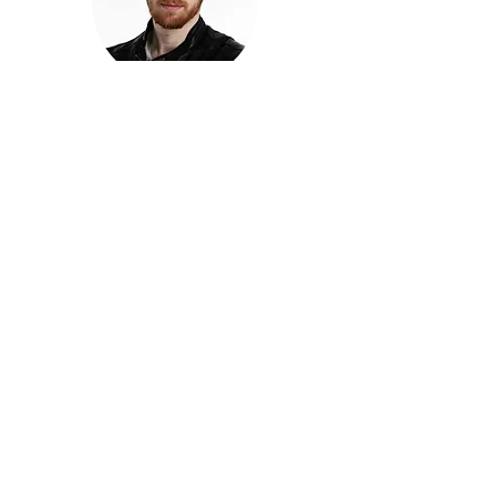
חזקוש ישורון
בוגר מכללת ACC. מנהל קריאייטיב בליאו ברנט. מוותיקי
הבלוגרים ויוצרי הרשת בישראל, שגם פרצו את גבולות
המדיה. משחק ושר בקמפיינים פרסומיים, והשתתף במגוון
ערבי קומדיה וסאטירה על במות שונות.
בלי בריף
🎙️
הפודקאסט של ACC
שיחות עם בוגרות ובוגרי ACC על רעיונות, דרך, מקצוע,
טעויות ותפניות - ועל מה שקורה כשהקריאייטיב יוצא
מהכיתה ומתחיל לעבוד בעולם.