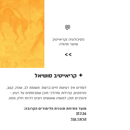
💬
פסיכולוגיה וקריאייטיב
שיוצר תהודה.
>>
✦ קריאייטיב סושיאל
קרא/י עוד >>
לומדים איך רעיונות חיים ברשת: תשומת לב, שפה, קצב,
פורמטים, קהילות ומהלכי תוכן שמבוססים על רעיון -
והופכים תוכן למשהו שאנשים רוצים להיות חלק ממנו.
מועד פתיחת תוכנית הלימודים הקרובה:
27.7.26
קרא/י עוד