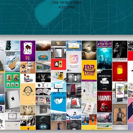
הקופי בישראל עובר
לשלב הבא.
👁️
כשרעיון צריך ידיים,
עיניים, כלים ושפה.