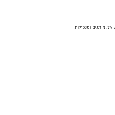
יאל, מותגים ומנכ״לות.