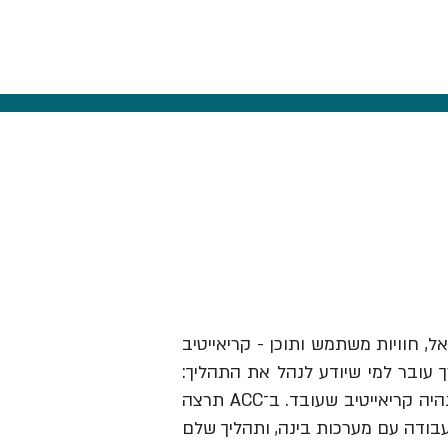
אל, חוויות משתמש ותוכן - קריאייטיב
ך עובר למי שיודע לנהל את התהליך:
לזהות תובנה, לבנות בריף וכיוון, להבין מותגים ואנשים, לבחור מה לעשות ולהוביל את זה עד שזה נהיה קריאייטיב שעובד. ב־ACC תרצה
עבודה עם מערכות בינה, ותהליך שלם