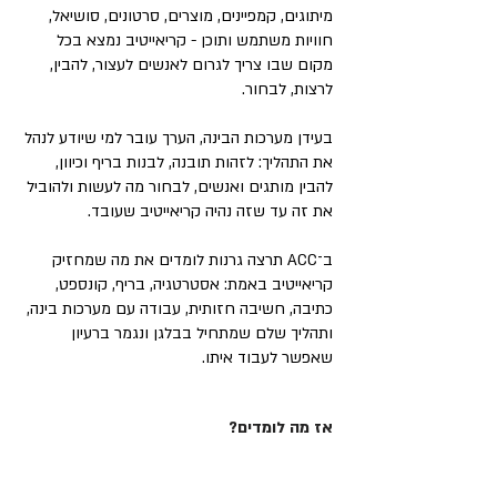
מיתוגים, קמפיינים, מוצרים, סרטונים, סושיאל,
חוויות משתמש ותוכן - קריאייטיב נמצא בכל
מקום שבו צריך לגרום לאנשים לעצור, להבין,
לרצות, לבחור.
בעידן מערכות הבינה, הערך עובר למי שיודע לנהל
את התהליך: לזהות תובנה, לבנות בריף וכיוון,
להבין מותגים ואנשים, לבחור מה לעשות ולהוביל
את זה עד שזה נהיה קריאייטיב שעובד.
ב־ACC תרצה גרנות לומדים את מה שמחזיק
קריאייטיב באמת: אסטרטגיה, בריף, קונספט,
כתיבה, חשיבה חזותית, עבודה עם מערכות בינה,
ותהליך שלם שמתחיל בבלגן ונגמר ברעיון
שאפשר לעבוד איתו.
אז מה לומדים?