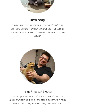
עופר אלוני
מנהל מסלול קריאייטיב פרודקשן. יוצר וידאו *מעבר
לבינתו, תסריטאי וב​ימאiA‎ *בחריפה משתנה. בעליו של
סטודיו הקריאייטיב ״חוצ-פה״ היוצר תכני וידאו יצירתיים
*משהו.
מיכאל (מישה) קרץ׳
בוגר מסלול הארט במכללת ACC מחזור אוקטובר 12.
מומחה ליצירה של קונספטים, סצנות, אילוסטרציה ואיור.
מרצה לפוטושופ, אילוסטרייטור, אינדיזיין, פרימייר