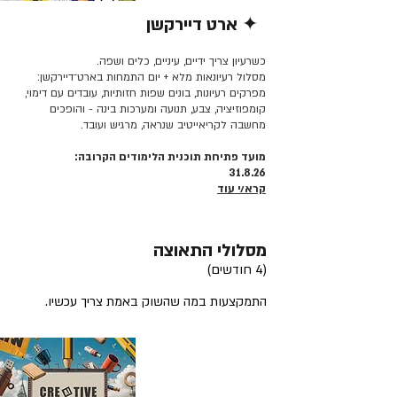
✦ ארט דיירקשן
קרא/י עוד >>
כשרעיון צריך ידיים, עיניים, כלים ושפה.
מסלול רעיונאות מלא + יום התמחות בארט־דיירקשן:
מפרקים רעיונות, בונים שפות חזותיות, עובדים עם דימוי,
קומפוזיציה, צבע, תנועה ומערכות בינה - והופכים
מחשבה לקריאייטיב שנראה, מרגיש ועובד.
מועד פתיחת תוכנית הלימודים הקרובה:
31.8.26
קרא/י עוד
מסלולי התאוצה
(4 חודשים)
התמקצעות במה שהשוק באמת צריך עכשיו.