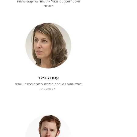
ואפטר אפקטס. מנהל את עמוד Misha Graphics
ביוטיוב.
עטרה בילר
בעלת תואר M.A בפסיכולוגיה. פלנרית בכירה ויועצת
אסטרטגית.