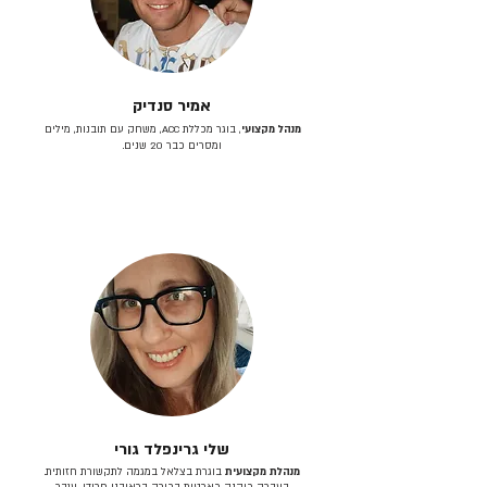
אמיר סנדיק
מנהל מקצועי
, בוגר מכללת ACC, משחק עם תובנות, מילים
ומסרים כבר 20 שנים.
שלי גרינפלד גורי
מנהלת מקצועית
בוגרת בצלאל במגמה לתקשורת חזותית.
בעברה כיהנה כארטית בכירה בראובני פרידן, ענבר