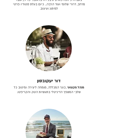
מרחב, דרורי שלומי ועוד הרבה… כיום בעלת סטודיו פרטי
למיתוג ועיצוב.
דור יעקובסון
מנהל מקצועי
, בוגר המכללה, מומחה ליצירה ומיטוב כל
שלבי המשפך הדיגיטלי בתעשיות הטק והקריפטו.