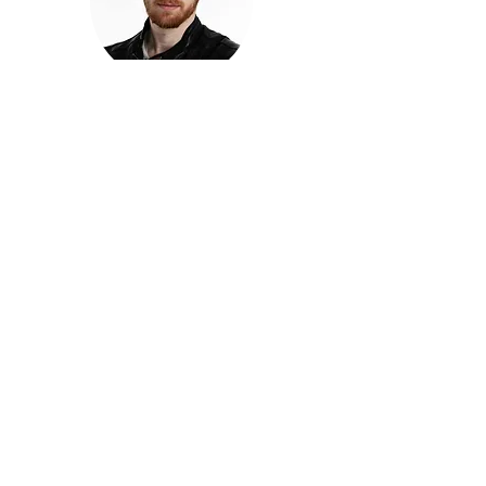
חזקוש ישורון
בוגר מכללת ACC. מנהל קריאייטיב בליאו ברנט. מוותיקי
הבלוגרים ויוצרי הרשת בישראל, שגם פרצו את גבולות
המדיה. משחק ושר בקמפיינים פרסומיים, והשתתף במגוון
ערבי קומדיה וסאטירה על במות שונות.
בלי בריף
🎙️
הפודקאסט של ACC
שיחות עם בוגרות ובוגרי ACC על רעיונות, דרך, מקצוע,
טעויות ותפניות - ועל מה שקורה כשהקריאייטיב יוצא
מהכיתה ומתחיל לעבוד בעולם.