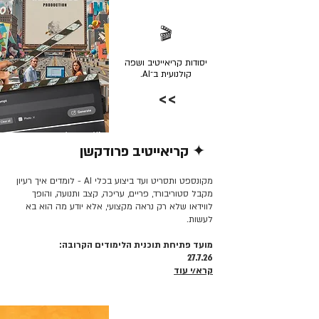
🎬
יסודות קריאייטיב ושפה
קולנועית ב־AI.
>>
✦ קריאייטיב פרודקשן
קרא/י עוד >>
מקונספט ותסריט ועד ביצוע בכלי AI - לומדים איך רעיון
מקבל סטוריבורד, פריים, עריכה, קצב ותנועה, והופך
לווידאו שלא רק נראה מקצועי, אלא יודע מה הוא בא
לעשות.
מועד פתיחת תוכנית הלימודים הקרובה:
27.7.26
קרא/י עוד