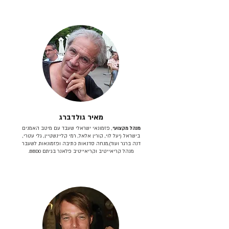
מאיר גולדברג
מנהל מקצועי
, פזמונאי ישראלי שעבד עם מיטב האמנים
בישראל (יעל לוי, קורין אלאל, רמי קליינשטיין, גלי עטרי,
דנה ברגר ועוד).מנחה סדנאות כתיבה ופזמונאות. לשעבר
מנהל קריאייטיב וקריאייטיב פלאנר בגיתם BBDO.