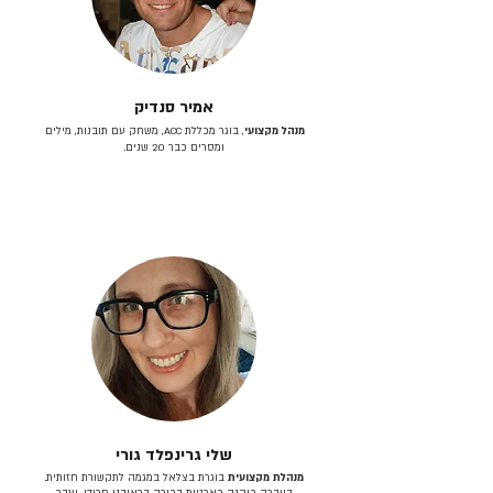
אמיר סנדיק
מנהל מקצועי
, בוגר מכללת ACC, משחק עם תובנות, מילים
ומסרים כבר 20 שנים.
שלי גרינפלד גורי
מנהלת מקצועית
בוגרת בצלאל במגמה לתקשורת חזותית.
בעברה כיהנה כארטית בכירה בראובני פרידן, ענבר