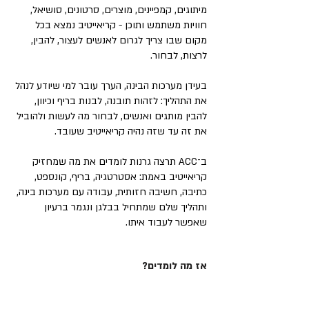
מיתוגים, קמפיינים, מוצרים, סרטונים, סושיאל,
חוויות משתמש ותוכן - קריאייטיב נמצא בכל
מקום שבו צריך לגרום לאנשים לעצור, להבין,
לרצות, לבחור.
בעידן מערכות הבינה, הערך עובר למי שיודע לנהל
את התהליך: לזהות תובנה, לבנות בריף וכיוון,
להבין מותגים ואנשים, לבחור מה לעשות ולהוביל
את זה עד שזה נהיה קריאייטיב שעובד.
ב־ACC תרצה גרנות לומדים את מה שמחזיק
קריאייטיב באמת: אסטרטגיה, בריף, קונספט,
כתיבה, חשיבה חזותית, עבודה עם מערכות בינה,
ותהליך שלם שמתחיל בבלגן ונגמר ברעיון
שאפשר לעבוד איתו.
אז מה לומדים?