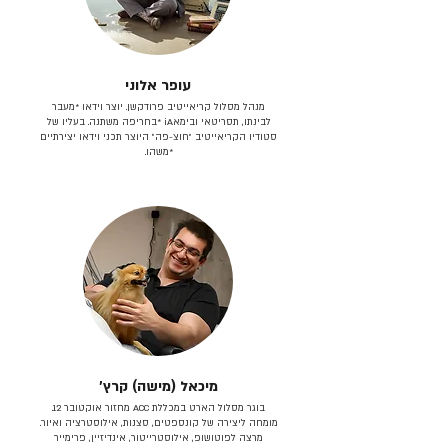
עופר אלוני
מנהל מסלול קריאייטיב פרודקשן. יוצר וידאו *מעבר
לבינתו, תסריטאי וב​ימאiA‎ *בחריפה משתנה. בעליו של
סטודיו הקריאייטיב ״חוצ-פה״ היוצר תכני וידאו יצירתיים
*משהו.
מיכאל (מישה) קרץ׳
בוגר מסלול הארט במכללת ACC מחזור אוקטובר 12.
מומחה ליצירה של קונספטים, סצנות, אילוסטרציה ואיור.
מרצה לפוטושופ, אילוסטרייטור, אינדיזיין, פרימייר