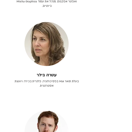
ואפטר אפקטס. מנהל את עמוד Misha Graphics
ביוטיוב.
עטרה בילר
בעלת תואר M.A בפסיכולוגיה. פלנרית בכירה ויועצת
אסטרטגית.