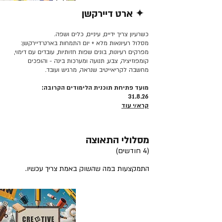
✦ ארט דיירקשן
קרא/י עוד >>
כשרעיון צריך ידיים, עיניים, כלים ושפה.
מסלול רעיונאות מלא + יום התמחות בארט־דיירקשן:
מפרקים רעיונות, בונים שפות חזותיות, עובדים עם דימוי,
קומפוזיציה, צבע, תנועה ומערכות בינה - והופכים
מחשבה לקריאייטיב שנראה, מרגיש ועובד.
מועד פתיחת תוכנית הלימודים הקרובה:
31.8.26
קרא/י עוד
מסלולי התאוצה
(4 חודשים)
התמקצעות במה שהשוק באמת צריך עכשיו.