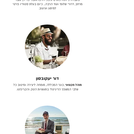
מרחב, דרורי שלומי ועוד הרבה… כיום בעלת סטודיו פרטי
למיתוג ועיצוב.
דור יעקובסון
מנהל מקצועי
, בוגר המכללה, מומחה ליצירה ומיטוב כל
שלבי המשפך הדיגיטלי בתעשיות הטק והקריפטו.