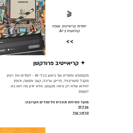
🎬
יסודות קריאייטיב ושפה
קולנועית ב־AI.
>>
✦ קריאייטיב פרודקשן
קרא/י עוד >>
מקונספט ותסריט ועד ביצוע בכלי AI - לומדים איך רעיון
מקבל סטוריבורד, פריים, עריכה, קצב ותנועה, והופך
לווידאו שלא רק נראה מקצועי, אלא יודע מה הוא בא
לעשות.
מועד פתיחת תוכנית הלימודים הקרובה:
27.7.26
קרא/י עוד