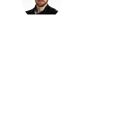
חזקוש ישורון
בוגר מכללת ACC. מנהל קריאייטיב בליאו ברנט. מוותיקי
הבלוגרים ויוצרי הרשת בישראל, שגם פרצו את גבולות
המדיה. משחק ושר בקמפיינים פרסומיים, והשתתף במגוון
ערבי קומדיה וסאטירה על במות שונות.
בלי בריף
🎙️
הפודקאסט של ACC
שיחות עם בוגרות ובוגרי ACC על רעיונות, דרך, מקצוע,
טעויות ותפניות - ועל מה שקורה כשהקריאייטיב יוצא
מהכיתה ומתחיל לעבוד בעולם.