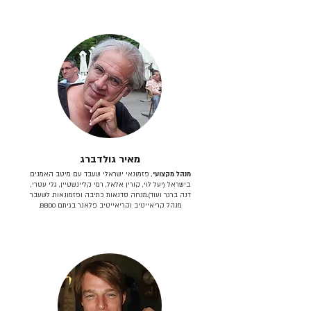
מאיר גולדברג
מנהל מקצועי
, פזמונאי ישראלי שעבד עם מיטב האמנים
בישראל (יעל לוי, קורין אלאל, רמי קליינשטיין, גלי עטרי,
דנה ברגר ועוד).מנחה סדנאות כתיבה ופזמונאות. לשעבר
מנהל קריאייטיב וקריאייטיב פלאנר בגיתם BBDO.