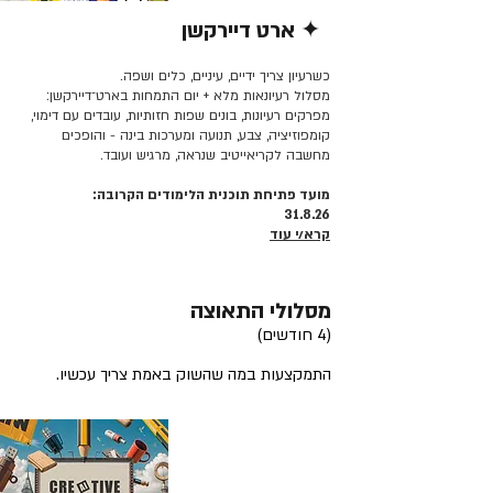
✦ ארט דיירקשן
קרא/י עוד >>
כשרעיון צריך ידיים, עיניים, כלים ושפה.
מסלול רעיונאות מלא + יום התמחות בארט־דיירקשן:
מפרקים רעיונות, בונים שפות חזותיות, עובדים עם דימוי,
קומפוזיציה, צבע, תנועה ומערכות בינה - והופכים
מחשבה לקריאייטיב שנראה, מרגיש ועובד.
מועד פתיחת תוכנית הלימודים הקרובה:
31.8.26
קרא/י עוד
מסלולי התאוצה
(4 חודשים)
התמקצעות במה שהשוק באמת צריך עכשיו.