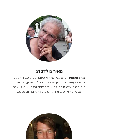
מאיר גולדברג
מנהל מקצועי
, פזמונאי ישראלי שעבד עם מיטב האמנים
בישראל (יעל לוי, קורין אלאל, רמי קליינשטיין, גלי עטרי,
דנה ברגר ועוד).מנחה סדנאות כתיבה ופזמונאות. לשעבר
מנהל קריאייטיב וקריאייטיב פלאנר בגיתם BBDO.