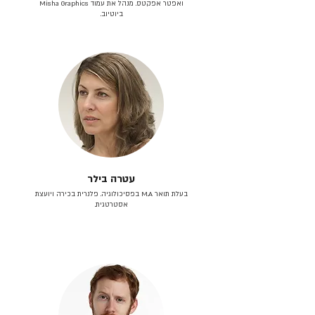
ואפטר אפקטס. מנהל את עמוד Misha Graphics
ביוטיוב.
עטרה בילר
בעלת תואר M.A בפסיכולוגיה. פלנרית בכירה ויועצת
אסטרטגית.