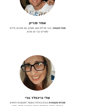
אמיר סנדיק
מנהל מקצועי
, בוגר מכללת ACC, משחק עם תובנות, מילים
ומסרים כבר 20 שנים.
שלי גרינפלד גורי
מנהלת מקצועית
בוגרת בצלאל במגמה לתקשורת חזותית.
בעברה כיהנה כארטית בכירה בראובני פרידן, ענבר