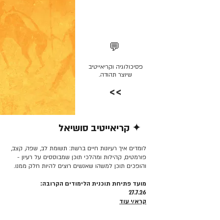
💬
פסיכולוגיה וקריאייטיב
שיוצר תהודה.
>>
✦ קריאייטיב סושיאל
קרא/י עוד >>
לומדים איך רעיונות חיים ברשת: תשומת לב, שפה, קצב,
פורמטים, קהילות ומהלכי תוכן שמבוססים על רעיון -
והופכים תוכן למשהו שאנשים רוצים להיות חלק ממנו.
מועד פתיחת תוכנית הלימודים הקרובה:
27.7.26
קרא/י עוד