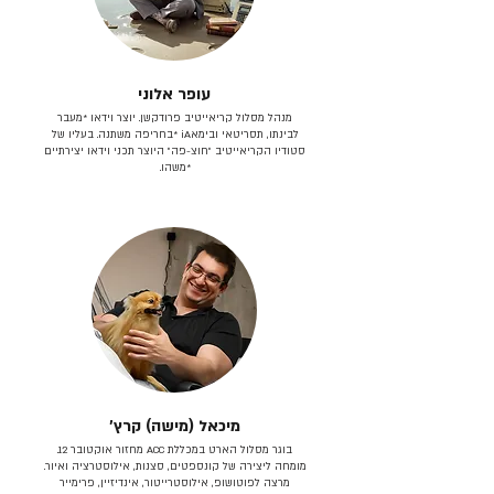
עופר אלוני
מנהל מסלול קריאייטיב פרודקשן. יוצר וידאו *מעבר
לבינתו, תסריטאי וב​ימאiA‎ *בחריפה משתנה. בעליו של
סטודיו הקריאייטיב ״חוצ-פה״ היוצר תכני וידאו יצירתיים
*משהו.
מיכאל (מישה) קרץ׳
בוגר מסלול הארט במכללת ACC מחזור אוקטובר 12.
מומחה ליצירה של קונספטים, סצנות, אילוסטרציה ואיור.
מרצה לפוטושופ, אילוסטרייטור, אינדיזיין, פרימייר