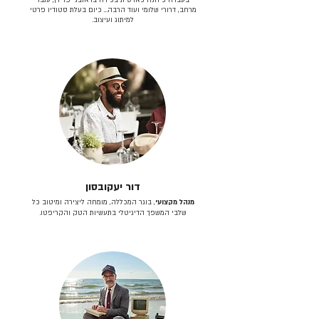
מרחב, דרורי שלומי ועוד הרבה… כיום בעלת סטודיו פרטי
למיתוג ועיצוב.
דור יעקובסון
מנהל מקצועי
, בוגר המכללה, מומחה ליצירה ומיטוב כל
שלבי המשפך הדיגיטלי בתעשיות הטק והקריפטו.