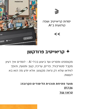
🎬
יסודות קריאייטיב ושפה
קולנועית ב־AI.
>>
✦ קריאייטיב פרודקשן
קרא/י עוד >>
מקונספט ותסריט ועד ביצוע בכלי AI - לומדים איך רעיון
מקבל סטוריבורד, פריים, עריכה, קצב ותנועה, והופך
לווידאו שלא רק נראה מקצועי, אלא יודע מה הוא בא
לעשות.
מועד פתיחת תוכנית הלימודים הקרובה:
27.7.26
קרא/י עוד