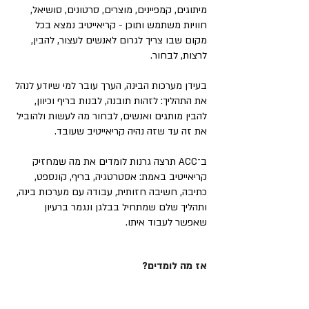
מיתוגים, קמפיינים, מוצרים, סרטונים, סושיאל,
חוויות משתמש ותוכן - קריאייטיב נמצא בכל
מקום שבו צריך לגרום לאנשים לעצור, להבין,
לרצות, לבחור.
בעידן מערכות הבינה, הערך עובר למי שיודע לנהל
את התהליך: לזהות תובנה, לבנות בריף וכיוון,
להבין מותגים ואנשים, לבחור מה לעשות ולהוביל
את זה עד שזה נהיה קריאייטיב שעובד.
ב־ACC תרצה גרנות לומדים את מה שמחזיק
קריאייטיב באמת: אסטרטגיה, בריף, קונספט,
כתיבה, חשיבה חזותית, עבודה עם מערכות בינה,
ותהליך שלם שמתחיל בבלגן ונגמר ברעיון
שאפשר לעבוד איתו.
אז מה לומדים?