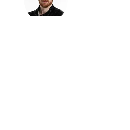
חזקוש ישורון
בוגר מכללת ACC. מנהל קריאייטיב בליאו ברנט. מוותיקי
הבלוגרים ויוצרי הרשת בישראל, שגם פרצו את גבולות
המדיה. משחק ושר בקמפיינים פרסומיים, והשתתף במגוון
ערבי קומדיה וסאטירה על במות שונות.
בלי בריף
🎙️
הפודקאסט של ACC
שיחות עם בוגרות ובוגרי ACC על רעיונות, דרך, מקצוע,
טעויות ותפניות - ועל מה שקורה כשהקריאייטיב יוצא
מהכיתה ומתחיל לעבוד בעולם.