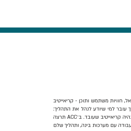
אל, חוויות משתמש ותוכן - קריאייטיב
ך עובר למי שיודע לנהל את התהליך:
לזהות תובנה, לבנות בריף וכיוון, להבין מותגים ואנשים, לבחור מה לעשות ולהוביל את זה עד שזה נהיה קריאייטיב שעובד. ב־ACC תרצה
עבודה עם מערכות בינה, ותהליך שלם