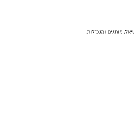
יאל, מותגים ומנכ״לות.