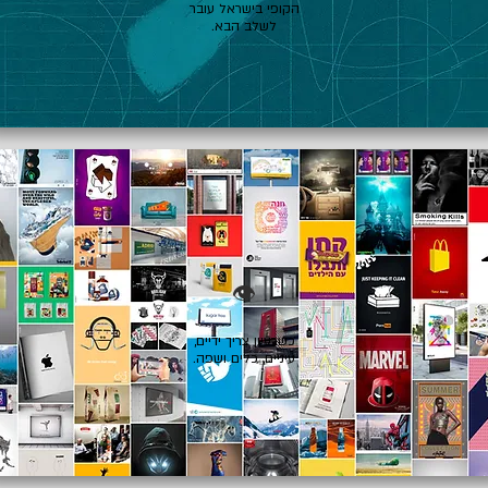
הקופי בישראל עובר
לשלב הבא.
👁️
כשרעיון צריך ידיים,
עיניים, כלים ושפה.