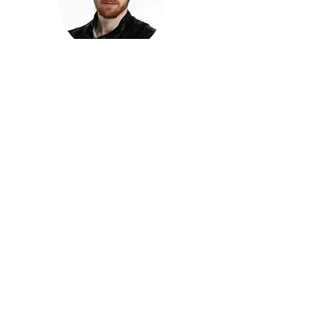
חזקוש ישורון
בוגר מכללת ACC. מנהל קריאייטיב בליאו ברנט. מוותיקי
הבלוגרים ויוצרי הרשת בישראל, שגם פרצו את גבולות
המדיה. משחק ושר בקמפיינים פרסומיים, והשתתף במגוון
ערבי קומדיה וסאטירה על במות שונות.
בלי בריף
🎙️
הפודקאסט של ACC
שיחות עם בוגרות ובוגרי ACC על רעיונות, דרך, מקצוע,
טעויות ותפניות - ועל מה שקורה כשהקריאייטיב יוצא
מהכיתה ומתחיל לעבוד בעולם.