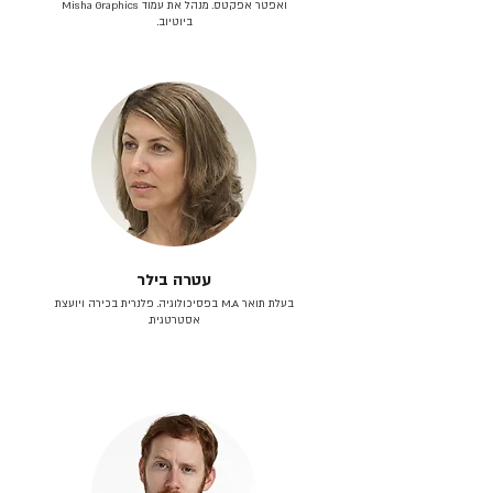
ואפטר אפקטס. מנהל את עמוד Misha Graphics
ביוטיוב.
עטרה בילר
בעלת תואר M.A בפסיכולוגיה. פלנרית בכירה ויועצת
אסטרטגית.