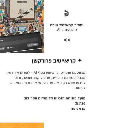
🎬
יסודות קריאייטיב ושפה
קולנועית ב־AI.
>>
✦ קריאייטיב פרודקשן
קרא/י עוד >>
מקונספט ותסריט ועד ביצוע בכלי AI - לומדים איך רעיון
מקבל סטוריבורד, פריים, עריכה, קצב ותנועה, והופך
לווידאו שלא רק נראה מקצועי, אלא יודע מה הוא בא
לעשות.
מועד פתיחת תוכנית הלימודים הקרובה:
27.7.26
קרא/י עוד