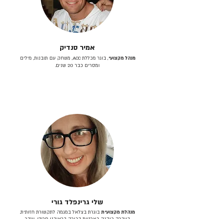
אמיר סנדיק
מנהל מקצועי
, בוגר מכללת ACC, משחק עם תובנות, מילים
ומסרים כבר 20 שנים.
שלי גרינפלד גורי
מנהלת מקצועית
בוגרת בצלאל במגמה לתקשורת חזותית.
בעברה כיהנה כארטית בכירה בראובני פרידן, ענבר