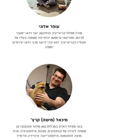
עופר אלוני
מנהל מסלול קריאייטיב פרודקשן. יוצר וידאו *מעבר
לבינתו, תסריטאי וב​ימאiA‎ *בחריפה משתנה. בעליו של
סטודיו הקריאייטיב ״חוצ-פה״ היוצר תכני וידאו יצירתיים
*משהו.
מיכאל (מישה) קרץ׳
בוגר מסלול הארט במכללת ACC מחזור אוקטובר 12.
מומחה ליצירה של קונספטים, סצנות, אילוסטרציה ואיור.
מרצה לפוטושופ, אילוסטרייטור, אינדיזיין, פרימייר