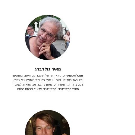
מאיר גולדברג
מנהל מקצועי
, פזמונאי ישראלי שעבד עם מיטב האמנים
בישראל (יעל לוי, קורין אלאל, רמי קליינשטיין, גלי עטרי,
דנה ברגר ועוד).מנחה סדנאות כתיבה ופזמונאות. לשעבר
מנהל קריאייטיב וקריאייטיב פלאנר בגיתם BBDO.