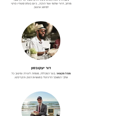
מרחב, דרורי שלומי ועוד הרבה… כיום בעלת סטודיו פרטי
למיתוג ועיצוב.
דור יעקובסון
מנהל מקצועי
, בוגר המכללה, מומחה ליצירה ומיטוב כל
שלבי המשפך הדיגיטלי בתעשיות הטק והקריפטו.