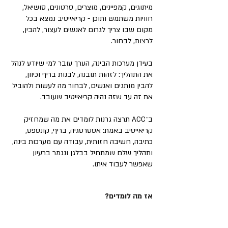
מיתוגים, קמפיינים, מוצרים, סרטונים, סושיאל,
חוויות משתמש ותוכן - קריאייטיב נמצא בכל
מקום שבו צריך לגרום לאנשים לעצור, להבין,
לרצות, לבחור.
בעידן מערכות הבינה, הערך עובר למי שיודע לנהל
את התהליך: לזהות תובנה, לבנות בריף וכיוון,
להבין מותגים ואנשים, לבחור מה לעשות ולהוביל
את זה עד שזה נהיה קריאייטיב שעובד.
ב־ACC תרצה גרנות לומדים את מה שמחזיק
קריאייטיב באמת: אסטרטגיה, בריף, קונספט,
כתיבה, חשיבה חזותית, עבודה עם מערכות בינה,
ותהליך שלם שמתחיל בבלגן ונגמר ברעיון
שאפשר לעבוד איתו.
אז מה לומדים?