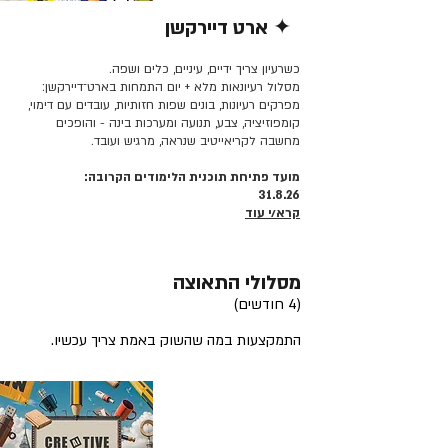
✦ ארט דיירקשן
קרא/י עוד >>
כשרעיון צריך ידיים, עיניים, כלים ושפה.
מסלול רעיונאות מלא + יום התמחות בארט־דיירקשן:
מפרקים רעיונות, בונים שפות חזותיות, עובדים עם דימוי,
קומפוזיציה, צבע, תנועה ומערכות בינה - והופכים
מחשבה לקריאייטיב שנראה, מרגיש ועובד.
מועד פתיחת תוכנית הלימודים הקרובה:
31.8.26
קרא/י עוד
מסלולי התאוצה
(4 חודשים)
התמקצעות במה שהשוק באמת צריך עכשיו.