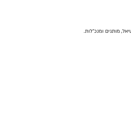
יאל, מותגים ומנכ״לות.