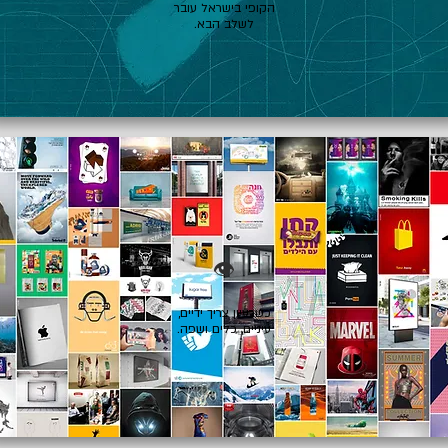
הקופי בישראל עובר
לשלב הבא.
👁️
כשרעיון צריך ידיים,
עיניים, כלים ושפה.