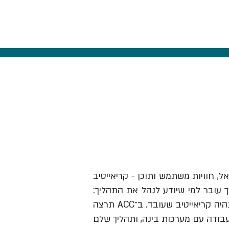
אל, חוויות משתמש ותוכן - קריאייטיב
ך עובר למי שיודע לנהל את התהליך:
לזהות תובנה, לבנות בריף וכיוון, להבין מותגים ואנשים, לבחור מה לעשות ולהוביל את זה עד שזה נהיה קריאייטיב שעובד. ב־ACC תרצה
עבודה עם מערכות בינה, ותהליך שלם