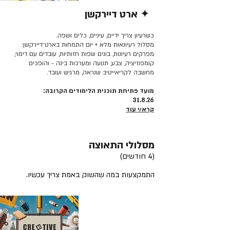
✦ ארט דיירקשן
קרא/י עוד >>
כשרעיון צריך ידיים, עיניים, כלים ושפה.
מסלול רעיונאות מלא + יום התמחות בארט־דיירקשן:
מפרקים רעיונות, בונים שפות חזותיות, עובדים עם דימוי,
קומפוזיציה, צבע, תנועה ומערכות בינה - והופכים
מחשבה לקריאייטיב שנראה, מרגיש ועובד.
מועד פתיחת תוכנית הלימודים הקרובה:
31.8.26
קרא/י עוד
מסלולי התאוצה
(4 חודשים)
התמקצעות במה שהשוק באמת צריך עכשיו.