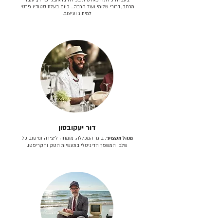
מרחב, דרורי שלומי ועוד הרבה… כיום בעלת סטודיו פרטי
למיתוג ועיצוב.
דור יעקובסון
מנהל מקצועי
, בוגר המכללה, מומחה ליצירה ומיטוב כל
שלבי המשפך הדיגיטלי בתעשיות הטק והקריפטו.