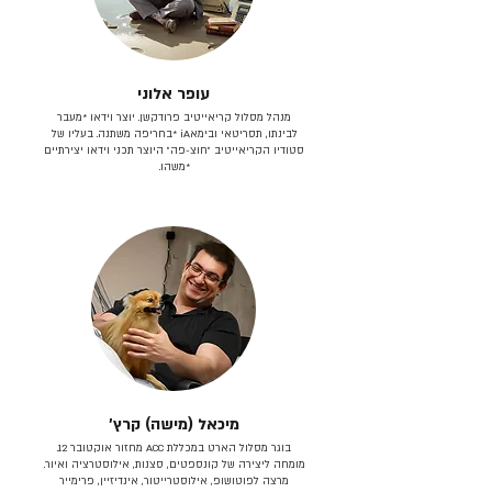
עופר אלוני
מנהל מסלול קריאייטיב פרודקשן. יוצר וידאו *מעבר
לבינתו, תסריטאי וב​ימאiA‎ *בחריפה משתנה. בעליו של
סטודיו הקריאייטיב ״חוצ-פה״ היוצר תכני וידאו יצירתיים
*משהו.
מיכאל (מישה) קרץ׳
בוגר מסלול הארט במכללת ACC מחזור אוקטובר 12.
מומחה ליצירה של קונספטים, סצנות, אילוסטרציה ואיור.
מרצה לפוטושופ, אילוסטרייטור, אינדיזיין, פרימייר