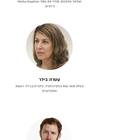
ואפטר אפקטס. מנהל את עמוד Misha Graphics
ביוטיוב.
עטרה בילר
בעלת תואר M.A בפסיכולוגיה. פלנרית בכירה ויועצת
אסטרטגית.