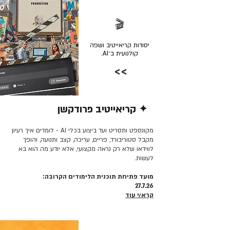
🎬
יסודות קריאייטיב ושפה
קולנועית ב־AI.
>>
✦ קריאייטיב פרודקשן
קרא/י עוד >>
מקונספט ותסריט ועד ביצוע בכלי AI - לומדים איך רעיון
מקבל סטוריבורד, פריים, עריכה, קצב ותנועה, והופך
לווידאו שלא רק נראה מקצועי, אלא יודע מה הוא בא
לעשות.
מועד פתיחת תוכנית הלימודים הקרובה:
27.7.26
קרא/י עוד