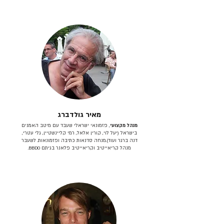
מאיר גולדברג
מנהל מקצועי
, פזמונאי ישראלי שעבד עם מיטב האמנים
בישראל (יעל לוי, קורין אלאל, רמי קליינשטיין, גלי עטרי,
דנה ברגר ועוד).מנחה סדנאות כתיבה ופזמונאות. לשעבר
מנהל קריאייטיב וקריאייטיב פלאנר בגיתם BBDO.