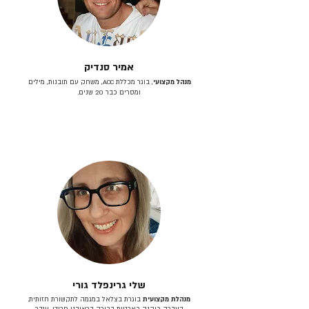
אמיר סנדיק
מנהל מקצועי
, בוגר מכללת ACC, משחק עם תובנות, מילים
ומסרים כבר 20 שנים.
שלי גרינפלד גורי
מנהלת מקצועית
בוגרת בצלאל במגמה לתקשורת חזותית.
בעברה כיהנה כארטית בכירה בראובני פרידן, ענבר