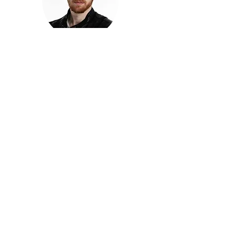
חזקוש ישורון
בוגר מכללת ACC. מנהל קריאייטיב בליאו ברנט. מוותיקי
הבלוגרים ויוצרי הרשת בישראל, שגם פרצו את גבולות
המדיה. משחק ושר בקמפיינים פרסומיים, והשתתף במגוון
ערבי קומדיה וסאטירה על במות שונות.
בלי בריף
🎙️
הפודקאסט של ACC
שיחות עם בוגרות ובוגרי ACC על רעיונות, דרך, מקצוע,
טעויות ותפניות - ועל מה שקורה כשהקריאייטיב יוצא
מהכיתה ומתחיל לעבוד בעולם.