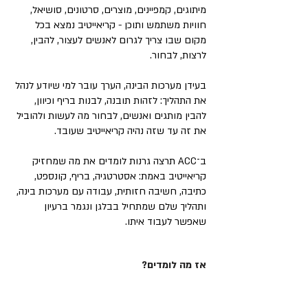
מיתוגים, קמפיינים, מוצרים, סרטונים, סושיאל,
חוויות משתמש ותוכן - קריאייטיב נמצא בכל
מקום שבו צריך לגרום לאנשים לעצור, להבין,
לרצות, לבחור.
בעידן מערכות הבינה, הערך עובר למי שיודע לנהל
את התהליך: לזהות תובנה, לבנות בריף וכיוון,
להבין מותגים ואנשים, לבחור מה לעשות ולהוביל
את זה עד שזה נהיה קריאייטיב שעובד.
ב־ACC תרצה גרנות לומדים את מה שמחזיק
קריאייטיב באמת: אסטרטגיה, בריף, קונספט,
כתיבה, חשיבה חזותית, עבודה עם מערכות בינה,
ותהליך שלם שמתחיל בבלגן ונגמר ברעיון
שאפשר לעבוד איתו.
אז מה לומדים?