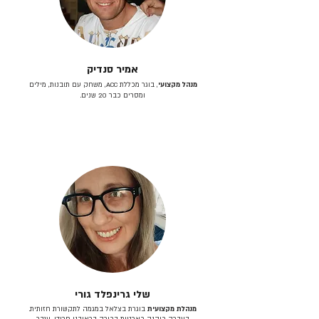
אמיר סנדיק
מנהל מקצועי
, בוגר מכללת ACC, משחק עם תובנות, מילים
ומסרים כבר 20 שנים.
שלי גרינפלד גורי
מנהלת מקצועית
בוגרת בצלאל במגמה לתקשורת חזותית.
בעברה כיהנה כארטית בכירה בראובני פרידן, ענבר