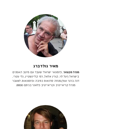
מאיר גולדברג
מנהל מקצועי
, פזמונאי ישראלי שעבד עם מיטב האמנים
בישראל (יעל לוי, קורין אלאל, רמי קליינשטיין, גלי עטרי,
דנה ברגר ועוד).מנחה סדנאות כתיבה ופזמונאות. לשעבר
מנהל קריאייטיב וקריאייטיב פלאנר בגיתם BBDO.