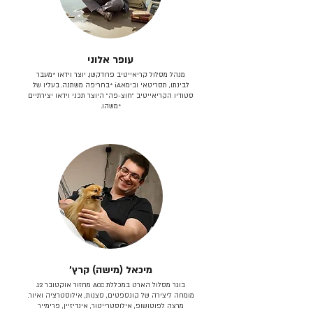
עופר אלוני
מנהל מסלול קריאייטיב פרודקשן. יוצר וידאו *מעבר
לבינתו, תסריטאי וב​ימאiA‎ *בחריפה משתנה. בעליו של
סטודיו הקריאייטיב ״חוצ-פה״ היוצר תכני וידאו יצירתיים
*משהו.
מיכאל (מישה) קרץ׳
בוגר מסלול הארט במכללת ACC מחזור אוקטובר 12.
מומחה ליצירה של קונספטים, סצנות, אילוסטרציה ואיור.
מרצה לפוטושופ, אילוסטרייטור, אינדיזיין, פרימייר