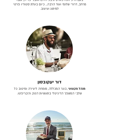
מרחב, דרורי שלומי ועוד הרבה… כיום בעלת סטודיו פרטי
למיתוג ועיצוב.
דור יעקובסון
מנהל מקצועי
, בוגר המכללה, מומחה ליצירה ומיטוב כל
שלבי המשפך הדיגיטלי בתעשיות הטק והקריפטו.