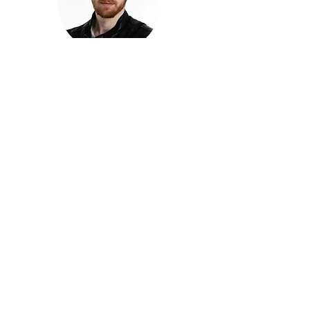
חזקוש ישורון
בוגר מכללת ACC. מנהל קריאייטיב בליאו ברנט. מוותיקי
הבלוגרים ויוצרי הרשת בישראל, שגם פרצו את גבולות
המדיה. משחק ושר בקמפיינים פרסומיים, והשתתף במגוון
ערבי קומדיה וסאטירה על במות שונות.
בלי בריף
🎙️
הפודקאסט של ACC
שיחות עם בוגרות ובוגרי ACC על רעיונות, דרך, מקצוע,
טעויות ותפניות - ועל מה שקורה כשהקריאייטיב יוצא
מהכיתה ומתחיל לעבוד בעולם.