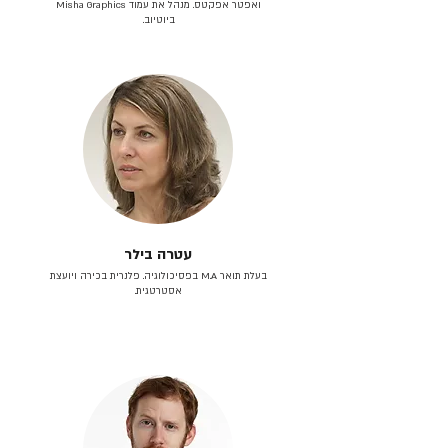
ואפטר אפקטס. מנהל את עמוד Misha Graphics
ביוטיוב.
עטרה בילר
בעלת תואר M.A בפסיכולוגיה. פלנרית בכירה ויועצת
אסטרטגית.