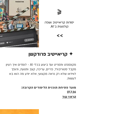
🎬
יסודות קריאייטיב ושפה
קולנועית ב־AI.
>>
✦ קריאייטיב פרודקשן
קרא/י עוד >>
מקונספט ותסריט ועד ביצוע בכלי AI - לומדים איך רעיון
מקבל סטוריבורד, פריים, עריכה, קצב ותנועה, והופך
לווידאו שלא רק נראה מקצועי, אלא יודע מה הוא בא
לעשות.
מועד פתיחת תוכנית הלימודים הקרובה:
27.7.26
קרא/י עוד