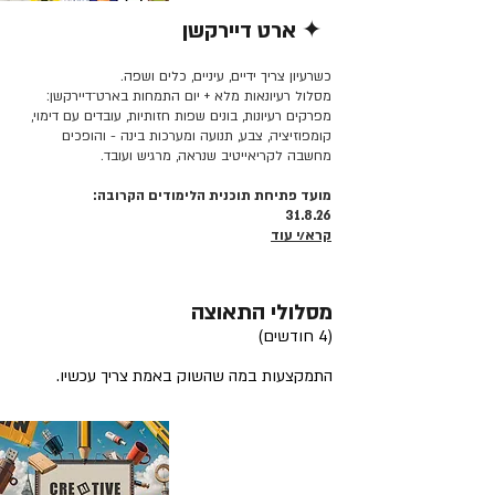
✦ ארט דיירקשן
קרא/י עוד >>
כשרעיון צריך ידיים, עיניים, כלים ושפה.
מסלול רעיונאות מלא + יום התמחות בארט־דיירקשן:
מפרקים רעיונות, בונים שפות חזותיות, עובדים עם דימוי,
קומפוזיציה, צבע, תנועה ומערכות בינה - והופכים
מחשבה לקריאייטיב שנראה, מרגיש ועובד.
מועד פתיחת תוכנית הלימודים הקרובה:
31.8.26
קרא/י עוד
מסלולי התאוצה
(4 חודשים)
התמקצעות במה שהשוק באמת צריך עכשיו.