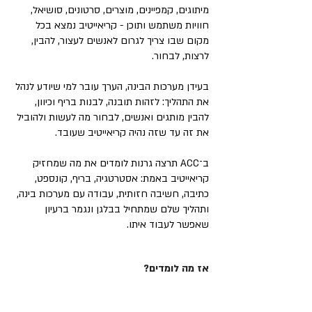
מיתוגים, קמפיינים, מוצרים, סרטונים, סושיאל,
חוויות משתמש ותוכן - קריאייטיב נמצא בכל
מקום שבו צריך לגרום לאנשים לעצור, להבין,
לרצות, לבחור.
בעידן מערכות הבינה, הערך עובר למי שיודע לנהל
את התהליך: לזהות תובנה, לבנות בריף וכיוון,
להבין מותגים ואנשים, לבחור מה לעשות ולהוביל
את זה עד שזה נהיה קריאייטיב שעובד.
ב־ACC תרצה גרנות לומדים את מה שמחזיק
קריאייטיב באמת: אסטרטגיה, בריף, קונספט,
כתיבה, חשיבה חזותית, עבודה עם מערכות בינה,
ותהליך שלם שמתחיל בבלגן ונגמר ברעיון
שאפשר לעבוד איתו.
אז מה לומדים?