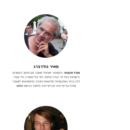
מאיר גולדברג
מנהל מקצועי
, פזמונאי ישראלי שעבד עם מיטב האמנים
בישראל (יעל לוי, קורין אלאל, רמי קליינשטיין, גלי עטרי,
דנה ברגר ועוד).מנחה סדנאות כתיבה ופזמונאות. לשעבר
מנהל קריאייטיב וקריאייטיב פלאנר בגיתם BBDO.