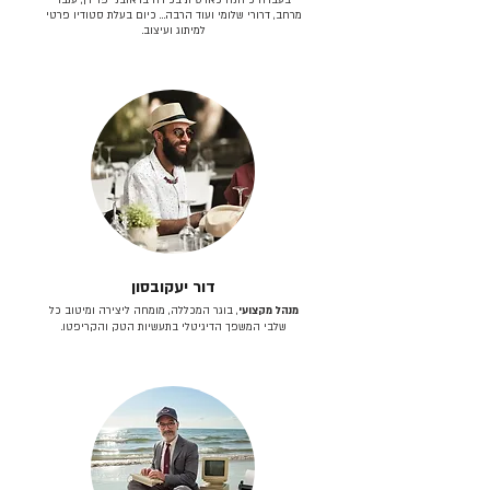
מרחב, דרורי שלומי ועוד הרבה… כיום בעלת סטודיו פרטי
למיתוג ועיצוב.
דור יעקובסון
מנהל מקצועי
, בוגר המכללה, מומחה ליצירה ומיטוב כל
שלבי המשפך הדיגיטלי בתעשיות הטק והקריפטו.