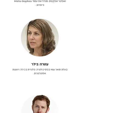
ואפטר אפקטס. מנהל את עמוד Misha Graphics
ביוטיוב.
עטרה בילר
בעלת תואר M.A בפסיכולוגיה. פלנרית בכירה ויועצת
אסטרטגית.