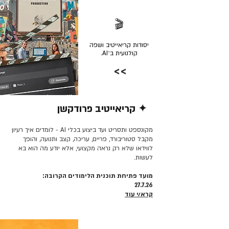
🎬
יסודות קריאייטיב ושפה
קולנועית ב־AI.
>>
✦ קריאייטיב פרודקשן
קרא/י עוד >>
מקונספט ותסריט ועד ביצוע בכלי AI - לומדים איך רעיון
מקבל סטוריבורד, פריים, עריכה, קצב ותנועה, והופך
לווידאו שלא רק נראה מקצועי, אלא יודע מה הוא בא
לעשות.
מועד פתיחת תוכנית הלימודים הקרובה:
27.7.26
קרא/י עוד