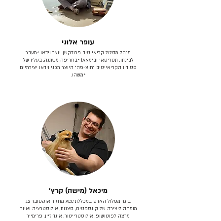
עופר אלוני
מנהל מסלול קריאייטיב פרודקשן. יוצר וידאו *מעבר
לבינתו, תסריטאי וב​ימאiA‎ *בחריפה משתנה. בעליו של
סטודיו הקריאייטיב ״חוצ-פה״ היוצר תכני וידאו יצירתיים
*משהו.
מיכאל (מישה) קרץ׳
בוגר מסלול הארט במכללת ACC מחזור אוקטובר 12.
מומחה ליצירה של קונספטים, סצנות, אילוסטרציה ואיור.
מרצה לפוטושופ, אילוסטרייטור, אינדיזיין, פרימייר