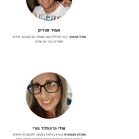
אמיר סנדיק
מנהל מקצועי
, בוגר מכללת ACC, משחק עם תובנות, מילים
ומסרים כבר 20 שנים.
שלי גרינפלד גורי
מנהלת מקצועית
בוגרת בצלאל במגמה לתקשורת חזותית.
בעברה כיהנה כארטית בכירה בראובני פרידן, ענבר