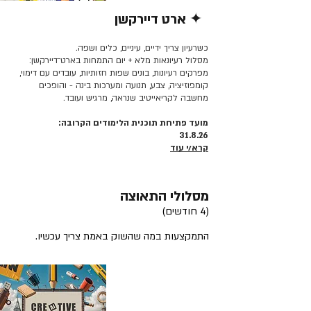
✦ ארט דיירקשן
קרא/י עוד >>
כשרעיון צריך ידיים, עיניים, כלים ושפה.
מסלול רעיונאות מלא + יום התמחות בארט־דיירקשן:
מפרקים רעיונות, בונים שפות חזותיות, עובדים עם דימוי,
קומפוזיציה, צבע, תנועה ומערכות בינה - והופכים
מחשבה לקריאייטיב שנראה, מרגיש ועובד.
מועד פתיחת תוכנית הלימודים הקרובה:
31.8.26
קרא/י עוד
מסלולי התאוצה
(4 חודשים)
התמקצעות במה שהשוק באמת צריך עכשיו.