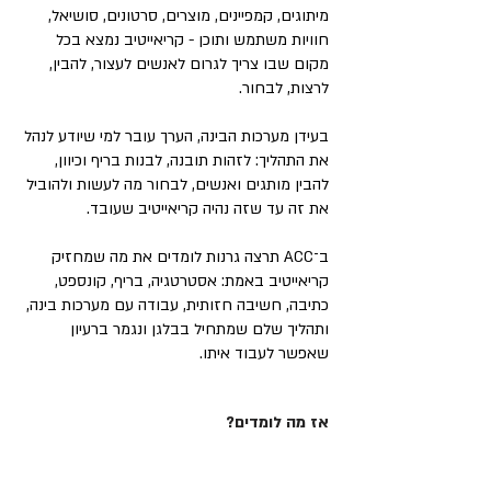
מיתוגים, קמפיינים, מוצרים, סרטונים, סושיאל,
חוויות משתמש ותוכן - קריאייטיב נמצא בכל
מקום שבו צריך לגרום לאנשים לעצור, להבין,
לרצות, לבחור.
בעידן מערכות הבינה, הערך עובר למי שיודע לנהל
את התהליך: לזהות תובנה, לבנות בריף וכיוון,
להבין מותגים ואנשים, לבחור מה לעשות ולהוביל
את זה עד שזה נהיה קריאייטיב שעובד.
ב־ACC תרצה גרנות לומדים את מה שמחזיק
קריאייטיב באמת: אסטרטגיה, בריף, קונספט,
כתיבה, חשיבה חזותית, עבודה עם מערכות בינה,
ותהליך שלם שמתחיל בבלגן ונגמר ברעיון
שאפשר לעבוד איתו.
אז מה לומדים?