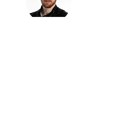
חזקוש ישורון
בוגר מכללת ACC. מנהל קריאייטיב בליאו ברנט. מוותיקי
הבלוגרים ויוצרי הרשת בישראל, שגם פרצו את גבולות
המדיה. משחק ושר בקמפיינים פרסומיים, והשתתף במגוון
ערבי קומדיה וסאטירה על במות שונות.
בלי בריף
🎙️
הפודקאסט של ACC
שיחות עם בוגרות ובוגרי ACC על רעיונות, דרך, מקצוע,
טעויות ותפניות - ועל מה שקורה כשהקריאייטיב יוצא
מהכיתה ומתחיל לעבוד בעולם.