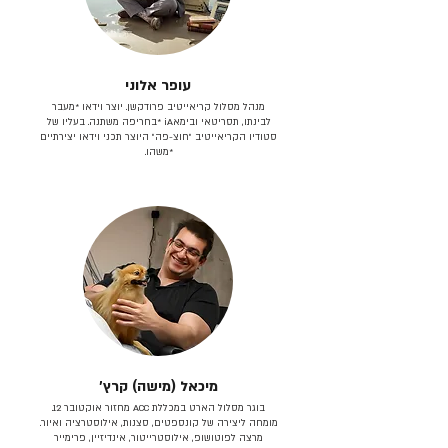
עופר אלוני
מנהל מסלול קריאייטיב פרודקשן. יוצר וידאו *מעבר
לבינתו, תסריטאי וב​ימאiA‎ *בחריפה משתנה. בעליו של
סטודיו הקריאייטיב ״חוצ-פה״ היוצר תכני וידאו יצירתיים
*משהו.
מיכאל (מישה) קרץ׳
בוגר מסלול הארט במכללת ACC מחזור אוקטובר 12.
מומחה ליצירה של קונספטים, סצנות, אילוסטרציה ואיור.
מרצה לפוטושופ, אילוסטרייטור, אינדיזיין, פרימייר