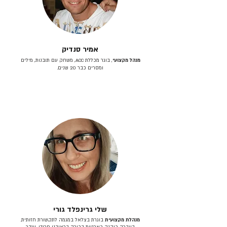
אמיר סנדיק
מנהל מקצועי
, בוגר מכללת ACC, משחק עם תובנות, מילים
ומסרים כבר 20 שנים.
שלי גרינפלד גורי
מנהלת מקצועית
בוגרת בצלאל במגמה לתקשורת חזותית.
בעברה כיהנה כארטית בכירה בראובני פרידן, ענבר