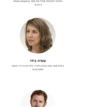
ואפטר אפקטס. מנהל את עמוד Misha Graphics
ביוטיוב.
עטרה בילר
בעלת תואר M.A בפסיכולוגיה. פלנרית בכירה ויועצת
אסטרטגית.