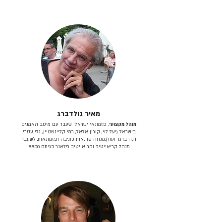
מאיר גולדברג
מנהל מקצועי
, פזמונאי ישראלי שעבד עם מיטב האמנים
בישראל (יעל לוי, קורין אלאל, רמי קליינשטיין, גלי עטרי,
דנה ברגר ועוד).מנחה סדנאות כתיבה ופזמונאות. לשעבר
מנהל קריאייטיב וקריאייטיב פלאנר בגיתם BBDO.