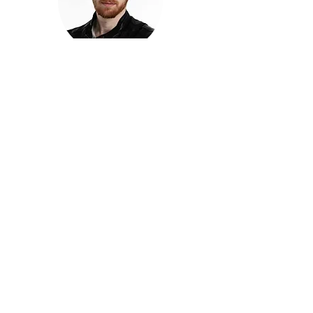
חזקוש ישורון
בוגר מכללת ACC. מנהל קריאייטיב בליאו ברנט. מוותיקי
הבלוגרים ויוצרי הרשת בישראל, שגם פרצו את גבולות
המדיה. משחק ושר בקמפיינים פרסומיים, והשתתף במגוון
ערבי קומדיה וסאטירה על במות שונות.
בלי בריף
🎙️
הפודקאסט של ACC
שיחות עם בוגרות ובוגרי ACC על רעיונות, דרך, מקצוע,
טעויות ותפניות - ועל מה שקורה כשהקריאייטיב יוצא
מהכיתה ומתחיל לעבוד בעולם.