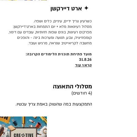
✦ ארט דיירקשן
קרא/י עוד >>
כשרעיון צריך ידיים, עיניים, כלים ושפה.
מסלול רעיונאות מלא + יום התמחות בארט־דיירקשן:
מפרקים רעיונות, בונים שפות חזותיות, עובדים עם דימוי,
קומפוזיציה, צבע, תנועה ומערכות בינה - והופכים
מחשבה לקריאייטיב שנראה, מרגיש ועובד.
מועד פתיחת תוכנית הלימודים הקרובה:
31.8.26
קרא/י עוד
מסלולי התאוצה
(4 חודשים)
התמקצעות במה שהשוק באמת צריך עכשיו.