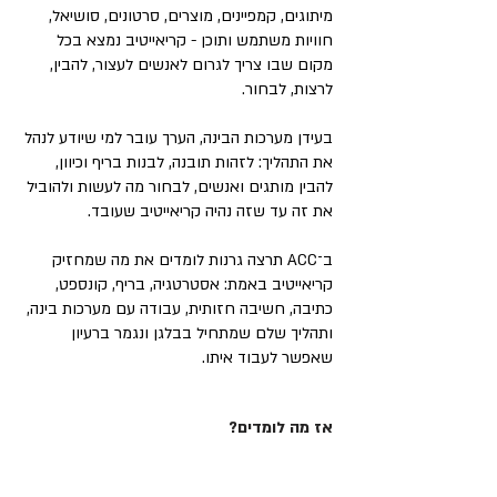
מיתוגים, קמפיינים, מוצרים, סרטונים, סושיאל,
חוויות משתמש ותוכן - קריאייטיב נמצא בכל
מקום שבו צריך לגרום לאנשים לעצור, להבין,
לרצות, לבחור.
בעידן מערכות הבינה, הערך עובר למי שיודע לנהל
את התהליך: לזהות תובנה, לבנות בריף וכיוון,
להבין מותגים ואנשים, לבחור מה לעשות ולהוביל
את זה עד שזה נהיה קריאייטיב שעובד.
ב־ACC תרצה גרנות לומדים את מה שמחזיק
קריאייטיב באמת: אסטרטגיה, בריף, קונספט,
כתיבה, חשיבה חזותית, עבודה עם מערכות בינה,
ותהליך שלם שמתחיל בבלגן ונגמר ברעיון
שאפשר לעבוד איתו.
אז מה לומדים?