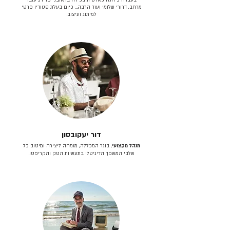
מרחב, דרורי שלומי ועוד הרבה… כיום בעלת סטודיו פרטי
למיתוג ועיצוב.
דור יעקובסון
מנהל מקצועי
, בוגר המכללה, מומחה ליצירה ומיטוב כל
שלבי המשפך הדיגיטלי בתעשיות הטק והקריפטו.