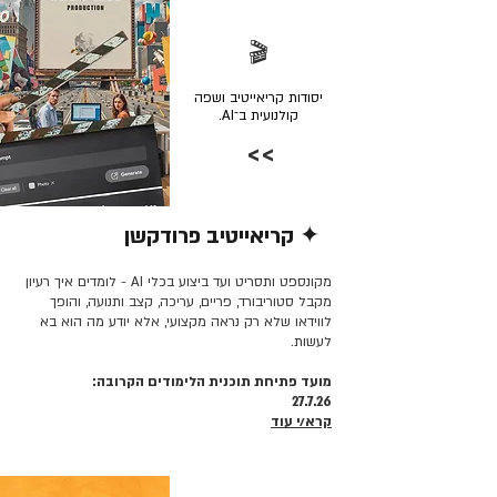
🎬
יסודות קריאייטיב ושפה
קולנועית ב־AI.
>>
✦ קריאייטיב פרודקשן
קרא/י עוד >>
מקונספט ותסריט ועד ביצוע בכלי AI - לומדים איך רעיון
מקבל סטוריבורד, פריים, עריכה, קצב ותנועה, והופך
לווידאו שלא רק נראה מקצועי, אלא יודע מה הוא בא
לעשות.
מועד פתיחת תוכנית הלימודים הקרובה:
27.7.26
קרא/י עוד