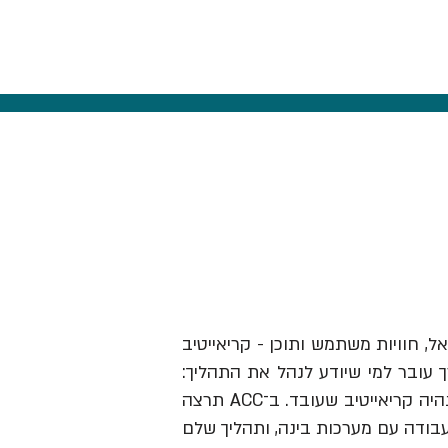
אל, חוויות משתמש ותוכן - קריאייטיב
ך עובר למי שיודע לנהל את התהליך:
לזהות תובנה, לבנות בריף וכיוון, להבין מותגים ואנשים, לבחור מה לעשות ולהוביל את זה עד שזה נהיה קריאייטיב שעובד. ב־ACC תרצה
עבודה עם מערכות בינה, ותהליך שלם