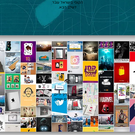
הקופי בישראל עובר
לשלב הבא.
👁️
כשרעיון צריך ידיים,
עיניים, כלים ושפה.