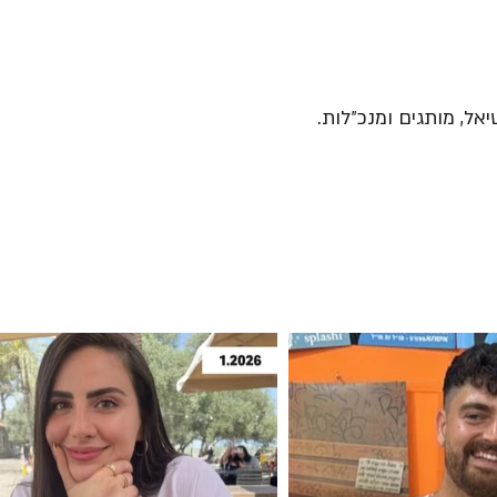
יאל, מותגים ומנכ״לות.