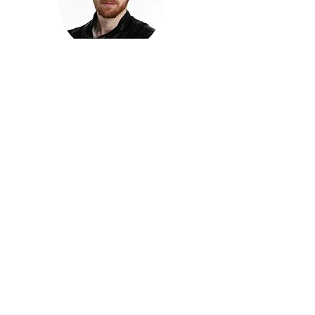
חזקוש ישורון
בוגר מכללת ACC. מנהל קריאייטיב בליאו ברנט. מוותיקי
הבלוגרים ויוצרי הרשת בישראל, שגם פרצו את גבולות
המדיה. משחק ושר בקמפיינים פרסומיים, והשתתף במגוון
ערבי קומדיה וסאטירה על במות שונות.
בלי בריף
🎙️
הפודקאסט של ACC
שיחות עם בוגרות ובוגרי ACC על רעיונות, דרך, מקצוע,
טעויות ותפניות - ועל מה שקורה כשהקריאייטיב יוצא
מהכיתה ומתחיל לעבוד בעולם.