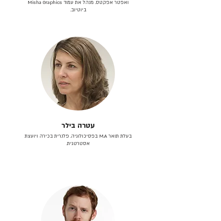
ואפטר אפקטס. מנהל את עמוד Misha Graphics
ביוטיוב.
עטרה בילר
בעלת תואר M.A בפסיכולוגיה. פלנרית בכירה ויועצת
אסטרטגית.