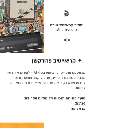
🎬
יסודות קריאייטיב ושפה
קולנועית ב־AI.
>>
✦ קריאייטיב פרודקשן
קרא/י עוד >>
מקונספט ותסריט ועד ביצוע בכלי AI - לומדים איך רעיון
מקבל סטוריבורד, פריים, עריכה, קצב ותנועה, והופך
לווידאו שלא רק נראה מקצועי, אלא יודע מה הוא בא
לעשות.
מועד פתיחת תוכנית הלימודים הקרובה:
27.7.26
קרא/י עוד