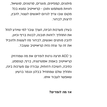
מיתוגים, קמפיינים, מוצרים, סרטונים, סושיאל,
חוויות משתמש ותוכן - קריאייטיב נמצא בכל
מקום שבו צריך לגרום לאנשים לעצור, להבין,
לרצות, לבחור.
בעידן מערכות הבינה, הערך עובר למי שיודע לנהל
את התהליך: לזהות תובנה, לבנות בריף וכיוון,
להבין מותגים ואנשים, לבחור מה לעשות ולהוביל
את זה עד שזה נהיה קריאייטיב שעובד.
ב־ACC תרצה גרנות לומדים את מה שמחזיק
קריאייטיב באמת: אסטרטגיה, בריף, קונספט,
כתיבה, חשיבה חזותית, עבודה עם מערכות בינה,
ותהליך שלם שמתחיל בבלגן ונגמר ברעיון
שאפשר לעבוד איתו.
אז מה לומדים?