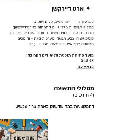
✦ ארט דיירקשן
קרא/י עוד >>
כשרעיון צריך ידיים, עיניים, כלים ושפה.
מסלול רעיונאות מלא + יום התמחות בארט־דיירקשן:
מפרקים רעיונות, בונים שפות חזותיות, עובדים עם דימוי,
קומפוזיציה, צבע, תנועה ומערכות בינה - והופכים
מחשבה לקריאייטיב שנראה, מרגיש ועובד.
מועד פתיחת תוכנית הלימודים הקרובה:
31.8.26
קרא/י עוד
מסלולי התאוצה
(4 חודשים)
התמקצעות במה שהשוק באמת צריך עכשיו.