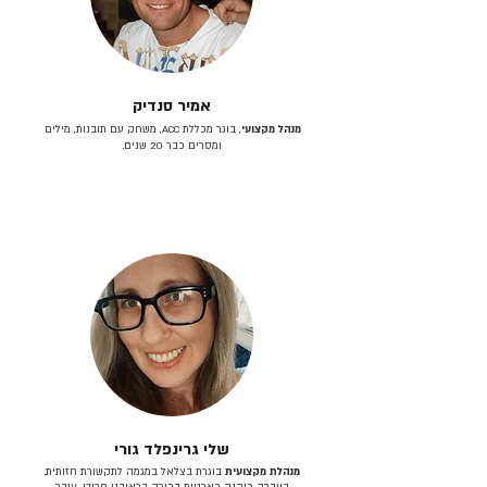
אמיר סנדיק
מנהל מקצועי
, בוגר מכללת ACC, משחק עם תובנות, מילים
ומסרים כבר 20 שנים.
שלי גרינפלד גורי
מנהלת מקצועית
בוגרת בצלאל במגמה לתקשורת חזותית.
בעברה כיהנה כארטית בכירה בראובני פרידן, ענבר