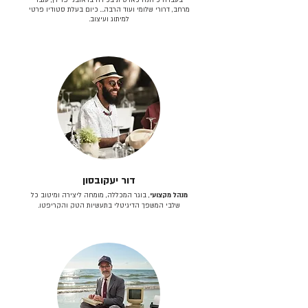
מרחב, דרורי שלומי ועוד הרבה… כיום בעלת סטודיו פרטי
למיתוג ועיצוב.
דור יעקובסון
מנהל מקצועי
, בוגר המכללה, מומחה ליצירה ומיטוב כל
שלבי המשפך הדיגיטלי בתעשיות הטק והקריפטו.