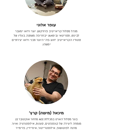
עופר אלוני
מנהל מסלול קריאייטיב פרודקשן. יוצר וידאו *מעבר
לבינתו, תסריטאי וב​ימאiA‎ *בחריפה משתנה. בעליו של
סטודיו הקריאייטיב ״חוצ-פה״ היוצר תכני וידאו יצירתיים
*משהו.
מיכאל (מישה) קרץ׳
בוגר מסלול הארט במכללת ACC מחזור אוקטובר 12.
מומחה ליצירה של קונספטים, סצנות, אילוסטרציה ואיור.
מרצה לפוטושופ, אילוסטרייטור, אינדיזיין, פרימייר