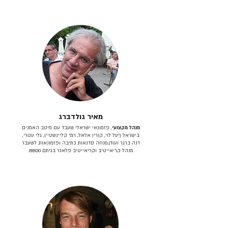
מאיר גולדברג
מנהל מקצועי
, פזמונאי ישראלי שעבד עם מיטב האמנים
בישראל (יעל לוי, קורין אלאל, רמי קליינשטיין, גלי עטרי,
דנה ברגר ועוד).מנחה סדנאות כתיבה ופזמונאות. לשעבר
מנהל קריאייטיב וקריאייטיב פלאנר בגיתם BBDO.