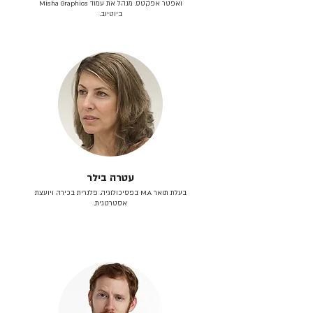
ואפטר אפקטס. מנהל את עמוד Misha Graphics
ביוטיוב.
עטרה בילר
בעלת תואר M.A בפסיכולוגיה. פלנרית בכירה ויועצת
אסטרטגית.