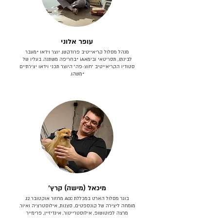
עופר אלוני
מנהל מסלול קריאייטיב פרודקשן. יוצר וידאו *מעבר
לבינתו, תסריטאי וב​ימאiA‎ *בחריפה משתנה. בעליו של
סטודיו הקריאייטיב ״חוצ-פה״ היוצר תכני וידאו יצירתיים
*משהו.
מיכאל (מישה) קרץ׳
בוגר מסלול הארט במכללת ACC מחזור אוקטובר 12.
מומחה ליצירה של קונספטים, סצנות, אילוסטרציה ואיור.
מרצה לפוטושופ, אילוסטרייטור, אינדיזיין, פרימייר