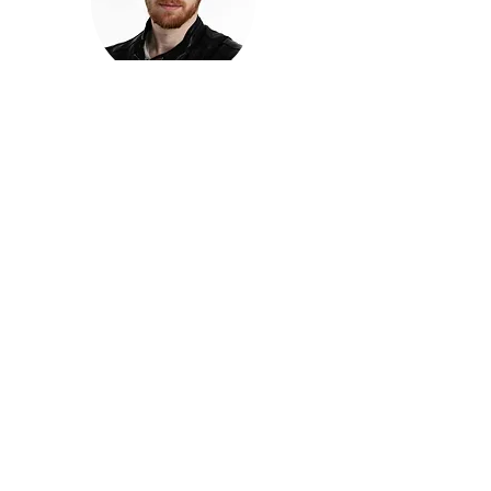
חזקוש ישורון
בוגר מכללת ACC. מנהל קריאייטיב בליאו ברנט. מוותיקי
הבלוגרים ויוצרי הרשת בישראל, שגם פרצו את גבולות
המדיה. משחק ושר בקמפיינים פרסומיים, והשתתף במגוון
ערבי קומדיה וסאטירה על במות שונות.
בלי בריף
🎙️
הפודקאסט של ACC
שיחות עם בוגרות ובוגרי ACC על רעיונות, דרך, מקצוע,
טעויות ותפניות - ועל מה שקורה כשהקריאייטיב יוצא
מהכיתה ומתחיל לעבוד בעולם.