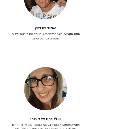
אמיר סנדיק
מנהל מקצועי
, בוגר מכללת ACC, משחק עם תובנות, מילים
ומסרים כבר 20 שנים.
שלי גרינפלד גורי
מנהלת מקצועית
בוגרת בצלאל במגמה לתקשורת חזותית.
בעברה כיהנה כארטית בכירה בראובני פרידן, ענבר