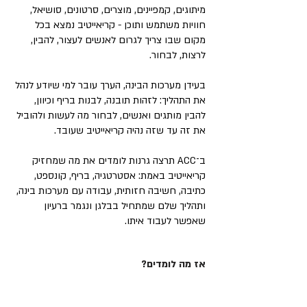
מיתוגים, קמפיינים, מוצרים, סרטונים, סושיאל,
חוויות משתמש ותוכן - קריאייטיב נמצא בכל
מקום שבו צריך לגרום לאנשים לעצור, להבין,
לרצות, לבחור.
בעידן מערכות הבינה, הערך עובר למי שיודע לנהל
את התהליך: לזהות תובנה, לבנות בריף וכיוון,
להבין מותגים ואנשים, לבחור מה לעשות ולהוביל
את זה עד שזה נהיה קריאייטיב שעובד.
ב־ACC תרצה גרנות לומדים את מה שמחזיק
קריאייטיב באמת: אסטרטגיה, בריף, קונספט,
כתיבה, חשיבה חזותית, עבודה עם מערכות בינה,
ותהליך שלם שמתחיל בבלגן ונגמר ברעיון
שאפשר לעבוד איתו.
אז מה לומדים?