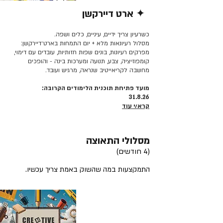
✦ ארט דיירקשן
קרא/י עוד >>
כשרעיון צריך ידיים, עיניים, כלים ושפה.
מסלול רעיונאות מלא + יום התמחות בארט־דיירקשן:
מפרקים רעיונות, בונים שפות חזותיות, עובדים עם דימוי,
קומפוזיציה, צבע, תנועה ומערכות בינה - והופכים
מחשבה לקריאייטיב שנראה, מרגיש ועובד.
מועד פתיחת תוכנית הלימודים הקרובה:
31.8.26
קרא/י עוד
מסלולי התאוצה
(4 חודשים)
התמקצעות במה שהשוק באמת צריך עכשיו.