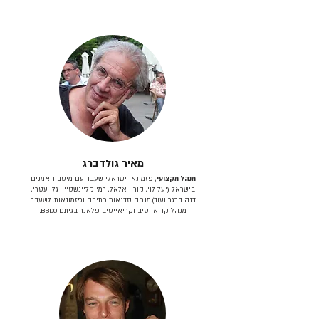
מאיר גולדברג
מנהל מקצועי
, פזמונאי ישראלי שעבד עם מיטב האמנים
בישראל (יעל לוי, קורין אלאל, רמי קליינשטיין, גלי עטרי,
דנה ברגר ועוד).מנחה סדנאות כתיבה ופזמונאות. לשעבר
מנהל קריאייטיב וקריאייטיב פלאנר בגיתם BBDO.