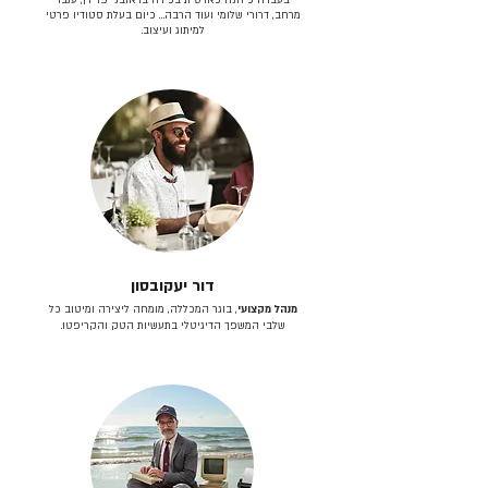
מרחב, דרורי שלומי ועוד הרבה… כיום בעלת סטודיו פרטי
למיתוג ועיצוב.
דור יעקובסון
מנהל מקצועי
, בוגר המכללה, מומחה ליצירה ומיטוב כל
שלבי המשפך הדיגיטלי בתעשיות הטק והקריפטו.