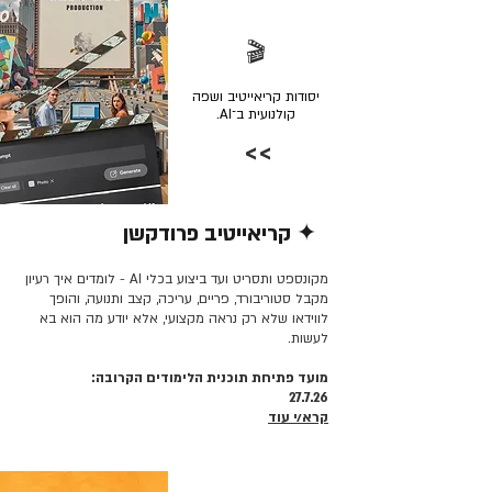
🎬
יסודות קריאייטיב ושפה
קולנועית ב־AI.
>>
✦ קריאייטיב פרודקשן
קרא/י עוד >>
מקונספט ותסריט ועד ביצוע בכלי AI - לומדים איך רעיון
מקבל סטוריבורד, פריים, עריכה, קצב ותנועה, והופך
לווידאו שלא רק נראה מקצועי, אלא יודע מה הוא בא
לעשות.
מועד פתיחת תוכנית הלימודים הקרובה:
27.7.26
קרא/י עוד