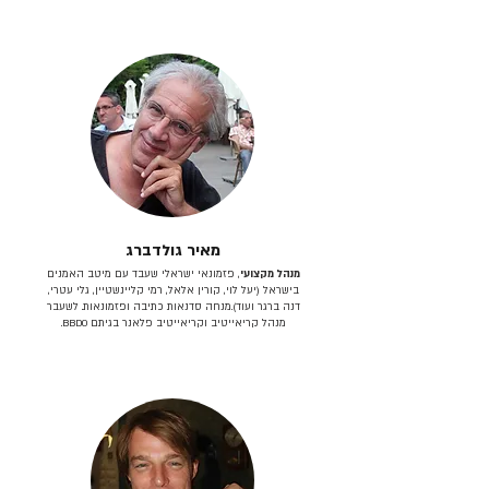
מאיר גולדברג
מנהל מקצועי
, פזמונאי ישראלי שעבד עם מיטב האמנים
בישראל (יעל לוי, קורין אלאל, רמי קליינשטיין, גלי עטרי,
דנה ברגר ועוד).מנחה סדנאות כתיבה ופזמונאות. לשעבר
מנהל קריאייטיב וקריאייטיב פלאנר בגיתם BBDO.