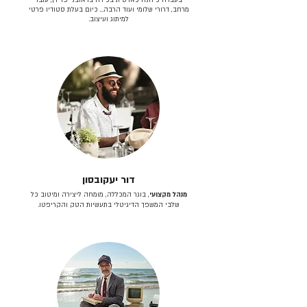
מרחב, דרורי שלומי ועוד הרבה… כיום בעלת סטודיו פרטי
למיתוג ועיצוב.
דור יעקובסון
מנהל מקצועי
, בוגר המכללה, מומחה ליצירה ומיטוב כל
שלבי המשפך הדיגיטלי בתעשיות הטק והקריפטו.