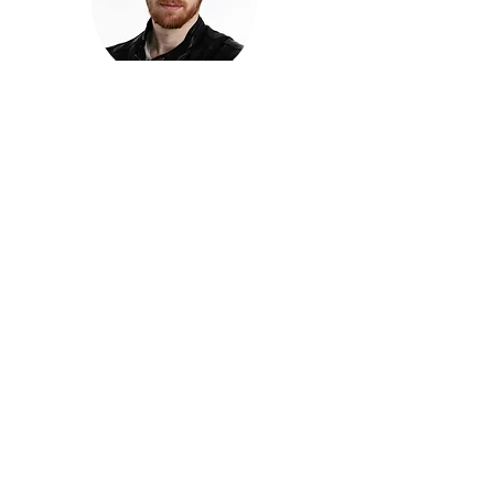
חזקוש ישורון
בוגר מכללת ACC. מנהל קריאייטיב בליאו ברנט. מוותיקי
הבלוגרים ויוצרי הרשת בישראל, שגם פרצו את גבולות
המדיה. משחק ושר בקמפיינים פרסומיים, והשתתף במגוון
ערבי קומדיה וסאטירה על במות שונות.
בלי בריף
🎙️
הפודקאסט של ACC
שיחות עם בוגרות ובוגרי ACC על רעיונות, דרך, מקצוע,
טעויות ותפניות - ועל מה שקורה כשהקריאייטיב יוצא
מהכיתה ומתחיל לעבוד בעולם.