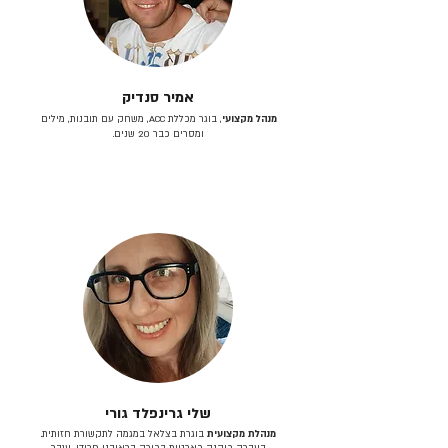
אמיר סנדיק
מנהל מקצועי
, בוגר מכללת ACC, משחק עם תובנות, מילים
ומסרים כבר 20 שנים.
שלי גרינפלד גורי
מנהלת מקצועית
בוגרת בצלאל במגמה לתקשורת חזותית.
בעברה כיהנה כארטית בכירה בראובני פרידן, ענבר