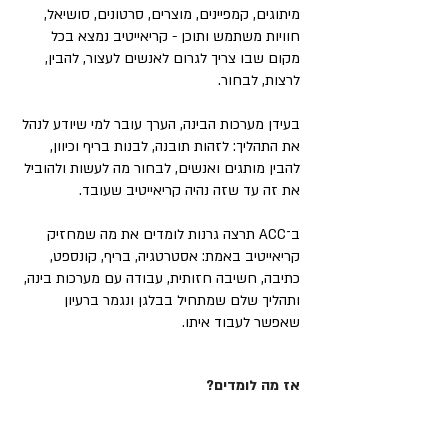
מיתוגים, קמפיינים, מוצרים, סרטונים, סושיאל,
חוויות משתמש ותוכן - קריאייטיב נמצא בכל
מקום שבו צריך לגרום לאנשים לעצור, להבין,
לרצות, לבחור.
בעידן מערכות הבינה, הערך עובר למי שיודע לנהל
את התהליך: לזהות תובנה, לבנות בריף וכיוון,
להבין מותגים ואנשים, לבחור מה לעשות ולהוביל
את זה עד שזה נהיה קריאייטיב שעובד.
ב־ACC תרצה גרנות לומדים את מה שמחזיק
קריאייטיב באמת: אסטרטגיה, בריף, קונספט,
כתיבה, חשיבה חזותית, עבודה עם מערכות בינה,
ותהליך שלם שמתחיל בבלגן ונגמר ברעיון
שאפשר לעבוד איתו.
אז מה לומדים?