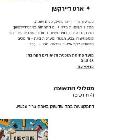
✦ ארט דיירקשן
קרא/י עוד >>
כשרעיון צריך ידיים, עיניים, כלים ושפה.
מסלול רעיונאות מלא + יום התמחות בארט־דיירקשן:
מפרקים רעיונות, בונים שפות חזותיות, עובדים עם דימוי,
קומפוזיציה, צבע, תנועה ומערכות בינה - והופכים
מחשבה לקריאייטיב שנראה, מרגיש ועובד.
מועד פתיחת תוכנית הלימודים הקרובה:
31.8.26
קרא/י עוד
מסלולי התאוצה
(4 חודשים)
התמקצעות במה שהשוק באמת צריך עכשיו.