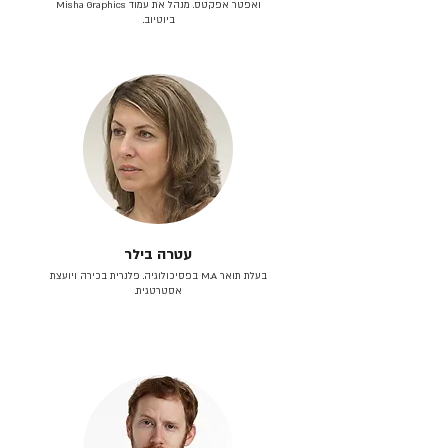
ואפטר אפקטס. מנהל את עמוד Misha Graphics
ביוטיוב.
עטרה בילר
בעלת תואר M.A בפסיכולוגיה. פלנרית בכירה ויועצת
אסטרטגית.