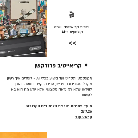
🎬
יסודות קריאייטיב ושפה
קולנועית ב־AI.
>>
✦ קריאייטיב פרודקשן
קרא/י עוד >>
מקונספט ותסריט ועד ביצוע בכלי AI - לומדים איך רעיון
מקבל סטוריבורד, פריים, עריכה, קצב ותנועה, והופך
לווידאו שלא רק נראה מקצועי, אלא יודע מה הוא בא
לעשות.
מועד פתיחת תוכנית הלימודים הקרובה:
27.7.26
קרא/י עוד