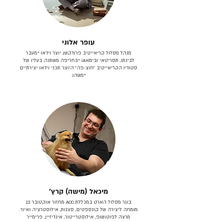
עופר אלוני
מנהל מסלול קריאייטיב פרודקשן. יוצר וידאו *מעבר
לבינתו, תסריטאי וב​ימאiA‎ *בחריפה משתנה. בעליו של
סטודיו הקריאייטיב ״חוצ-פה״ היוצר תכני וידאו יצירתיים
*משהו.
מיכאל (מישה) קרץ׳
בוגר מסלול הארט במכללת ACC מחזור אוקטובר 12.
מומחה ליצירה של קונספטים, סצנות, אילוסטרציה ואיור.
מרצה לפוטושופ, אילוסטרייטור, אינדיזיין, פרימייר