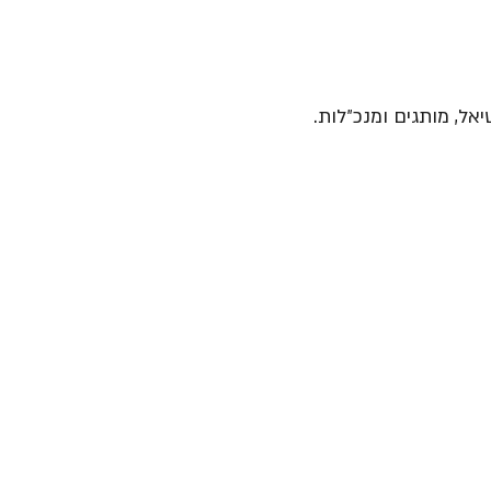
יאל, מותגים ומנכ״לות.