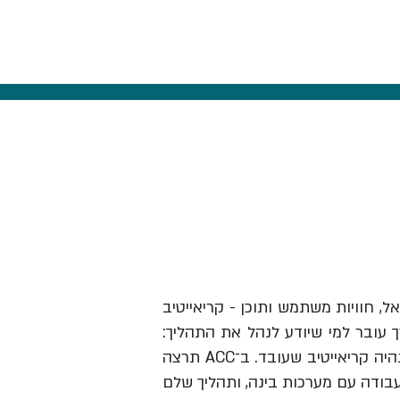
אל, חוויות משתמש ותוכן - קריאייטיב
ך עובר למי שיודע לנהל את התהליך:
לזהות תובנה, לבנות בריף וכיוון, להבין מותגים ואנשים, לבחור מה לעשות ולהוביל את זה עד שזה נהיה קריאייטיב שעובד. ב־ACC תרצה
עבודה עם מערכות בינה, ותהליך שלם