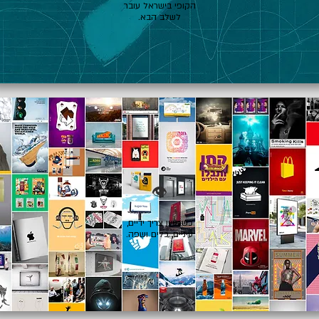
הקופי בישראל עובר
לשלב הבא.
👁️
כשרעיון צריך ידיים,
עיניים, כלים ושפה.