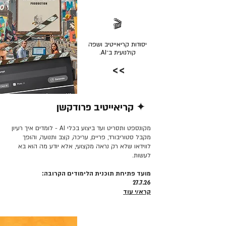
🎬
יסודות קריאייטיב ושפה
קולנועית ב־AI.
>>
✦ קריאייטיב פרודקשן
קרא/י עוד >>
מקונספט ותסריט ועד ביצוע בכלי AI - לומדים איך רעיון
מקבל סטוריבורד, פריים, עריכה, קצב ותנועה, והופך
לווידאו שלא רק נראה מקצועי, אלא יודע מה הוא בא
לעשות.
מועד פתיחת תוכנית הלימודים הקרובה:
27.7.26
קרא/י עוד