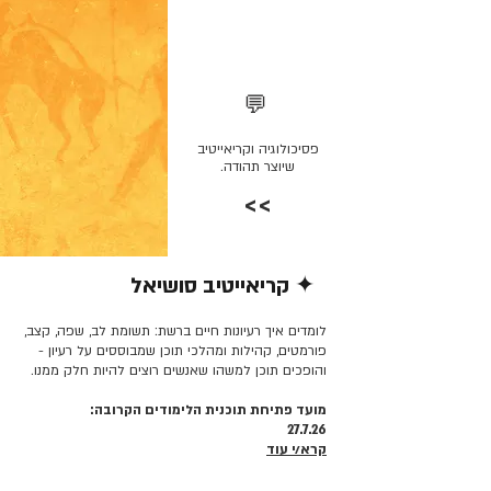
💬
פסיכולוגיה וקריאייטיב
שיוצר תהודה.
>>
✦ קריאייטיב סושיאל
קרא/י עוד >>
לומדים איך רעיונות חיים ברשת: תשומת לב, שפה, קצב,
פורמטים, קהילות ומהלכי תוכן שמבוססים על רעיון -
והופכים תוכן למשהו שאנשים רוצים להיות חלק ממנו.
מועד פתיחת תוכנית הלימודים הקרובה:
27.7.26
קרא/י עוד