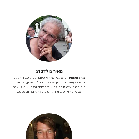
מאיר גולדברג
מנהל מקצועי
, פזמונאי ישראלי שעבד עם מיטב האמנים
בישראל (יעל לוי, קורין אלאל, רמי קליינשטיין, גלי עטרי,
דנה ברגר ועוד).מנחה סדנאות כתיבה ופזמונאות. לשעבר
מנהל קריאייטיב וקריאייטיב פלאנר בגיתם BBDO.