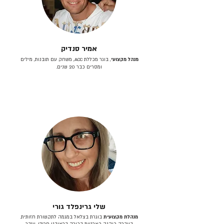
אמיר סנדיק
מנהל מקצועי
, בוגר מכללת ACC, משחק עם תובנות, מילים
ומסרים כבר 20 שנים.
שלי גרינפלד גורי
מנהלת מקצועית
בוגרת בצלאל במגמה לתקשורת חזותית.
בעברה כיהנה כארטית בכירה בראובני פרידן, ענבר