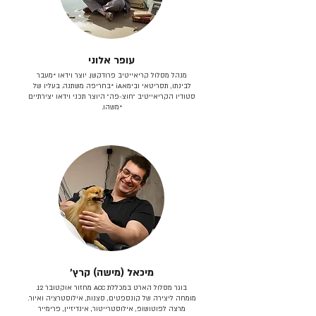
עופר אלוני
מנהל מסלול קריאייטיב פרודקשן. יוצר וידאו *מעבר
לבינתו, תסריטאי וב​ימאiA‎ *בחריפה משתנה. בעליו של
סטודיו הקריאייטיב ״חוצ-פה״ היוצר תכני וידאו יצירתיים
*משהו.
מיכאל (מישה) קרץ׳
בוגר מסלול הארט במכללת ACC מחזור אוקטובר 12.
מומחה ליצירה של קונספטים, סצנות, אילוסטרציה ואיור.
מרצה לפוטושופ, אילוסטרייטור, אינדיזיין, פרימייר