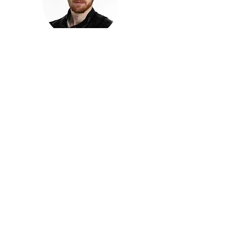
חזקוש ישורון
בוגר מכללת ACC. מנהל קריאייטיב בליאו ברנט. מוותיקי
הבלוגרים ויוצרי הרשת בישראל, שגם פרצו את גבולות
המדיה. משחק ושר בקמפיינים פרסומיים, והשתתף במגוון
ערבי קומדיה וסאטירה על במות שונות.
בלי בריף
🎙️
הפודקאסט של ACC
שיחות עם בוגרות ובוגרי ACC על רעיונות, דרך, מקצוע,
טעויות ותפניות - ועל מה שקורה כשהקריאייטיב יוצא
מהכיתה ומתחיל לעבוד בעולם.