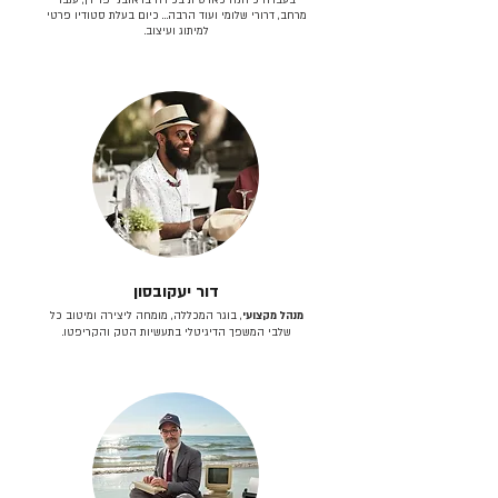
מרחב, דרורי שלומי ועוד הרבה… כיום בעלת סטודיו פרטי
למיתוג ועיצוב.
דור יעקובסון
מנהל מקצועי
, בוגר המכללה, מומחה ליצירה ומיטוב כל
שלבי המשפך הדיגיטלי בתעשיות הטק והקריפטו.