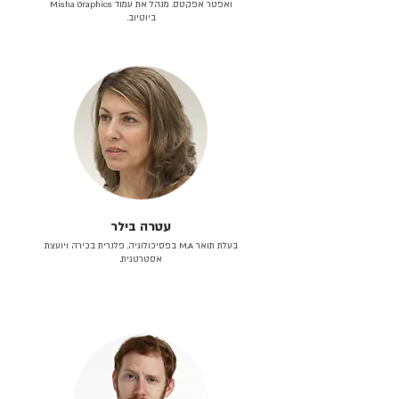
ואפטר אפקטס. מנהל את עמוד Misha Graphics
ביוטיוב.
עטרה בילר
בעלת תואר M.A בפסיכולוגיה. פלנרית בכירה ויועצת
אסטרטגית.