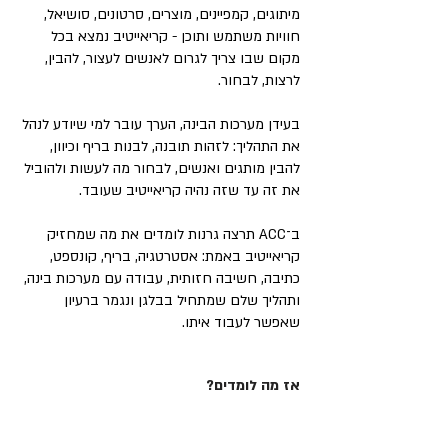
מיתוגים, קמפיינים, מוצרים, סרטונים, סושיאל,
חוויות משתמש ותוכן - קריאייטיב נמצא בכל
מקום שבו צריך לגרום לאנשים לעצור, להבין,
לרצות, לבחור.
בעידן מערכות הבינה, הערך עובר למי שיודע לנהל
את התהליך: לזהות תובנה, לבנות בריף וכיוון,
להבין מותגים ואנשים, לבחור מה לעשות ולהוביל
את זה עד שזה נהיה קריאייטיב שעובד.
ב־ACC תרצה גרנות לומדים את מה שמחזיק
קריאייטיב באמת: אסטרטגיה, בריף, קונספט,
כתיבה, חשיבה חזותית, עבודה עם מערכות בינה,
ותהליך שלם שמתחיל בבלגן ונגמר ברעיון
שאפשר לעבוד איתו.
אז מה לומדים?