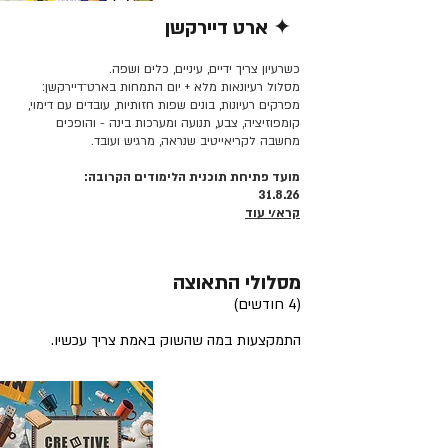
✦ ארט דיירקשן
קרא/י עוד >>
כשרעיון צריך ידיים, עיניים, כלים ושפה.
מסלול רעיונאות מלא + יום התמחות בארט־דיירקשן:
מפרקים רעיונות, בונים שפות חזותיות, עובדים עם דימוי,
קומפוזיציה, צבע, תנועה ומערכות בינה - והופכים
מחשבה לקריאייטיב שנראה, מרגיש ועובד.
מועד פתיחת תוכנית הלימודים הקרובה:
31.8.26
קרא/י עוד
מסלולי התאוצה
(4 חודשים)
התמקצעות במה שהשוק באמת צריך עכשיו.