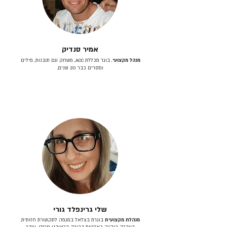
אמיר סנדיק
מנהל מקצועי
, בוגר מכללת ACC, משחק עם תובנות, מילים
ומסרים כבר 20 שנים.
שלי גרינפלד גורי
מנהלת מקצועית
בוגרת בצלאל במגמה לתקשורת חזותית.
בעברה כיהנה כארטית בכירה בראובני פרידן, ענבר