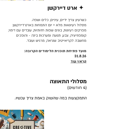
✦ ארט דיירקשן
קרא/י עוד >>
כשרעיון צריך ידיים, עיניים, כלים ושפה.
מסלול רעיונאות מלא + יום התמחות בארט־דיירקשן:
מפרקים רעיונות, בונים שפות חזותיות, עובדים עם דימוי,
קומפוזיציה, צבע, תנועה ומערכות בינה - והופכים
מחשבה לקריאייטיב שנראה, מרגיש ועובד.
מועד פתיחת תוכנית הלימודים הקרובה:
31.8.26
קרא/י עוד
מסלולי התאוצה
(4 חודשים)
התמקצעות במה שהשוק באמת צריך עכשיו.