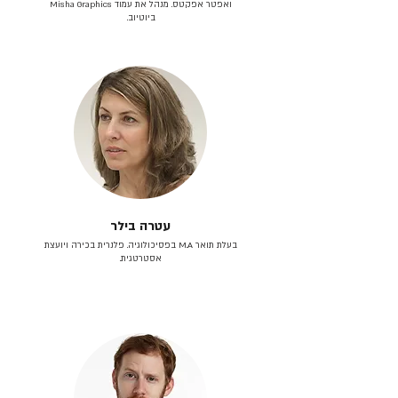
ואפטר אפקטס. מנהל את עמוד Misha Graphics
ביוטיוב.
עטרה בילר
בעלת תואר M.A בפסיכולוגיה. פלנרית בכירה ויועצת
אסטרטגית.