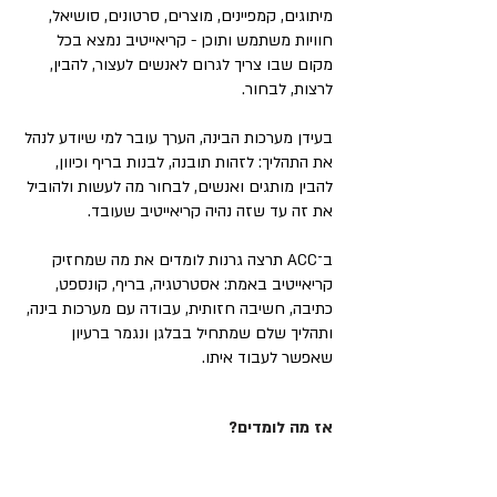
מיתוגים, קמפיינים, מוצרים, סרטונים, סושיאל,
חוויות משתמש ותוכן - קריאייטיב נמצא בכל
מקום שבו צריך לגרום לאנשים לעצור, להבין,
לרצות, לבחור.
בעידן מערכות הבינה, הערך עובר למי שיודע לנהל
את התהליך: לזהות תובנה, לבנות בריף וכיוון,
להבין מותגים ואנשים, לבחור מה לעשות ולהוביל
את זה עד שזה נהיה קריאייטיב שעובד.
ב־ACC תרצה גרנות לומדים את מה שמחזיק
קריאייטיב באמת: אסטרטגיה, בריף, קונספט,
כתיבה, חשיבה חזותית, עבודה עם מערכות בינה,
ותהליך שלם שמתחיל בבלגן ונגמר ברעיון
שאפשר לעבוד איתו.
אז מה לומדים?