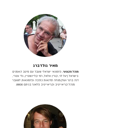
מאיר גולדברג
מנהל מקצועי
, פזמונאי ישראלי שעבד עם מיטב האמנים
בישראל (יעל לוי, קורין אלאל, רמי קליינשטיין, גלי עטרי,
דנה ברגר ועוד).מנחה סדנאות כתיבה ופזמונאות. לשעבר
מנהל קריאייטיב וקריאייטיב פלאנר בגיתם BBDO.