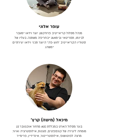
עופר אלוני
מנהל מסלול קריאייטיב פרודקשן. יוצר וידאו *מעבר
לבינתו, תסריטאי וב​ימאiA‎ *בחריפה משתנה. בעליו של
סטודיו הקריאייטיב ״חוצ-פה״ היוצר תכני וידאו יצירתיים
*משהו.
מיכאל (מישה) קרץ׳
בוגר מסלול הארט במכללת ACC מחזור אוקטובר 12.
מומחה ליצירה של קונספטים, סצנות, אילוסטרציה ואיור.
מרצה לפוטושופ, אילוסטרייטור, אינדיזיין, פרימייר