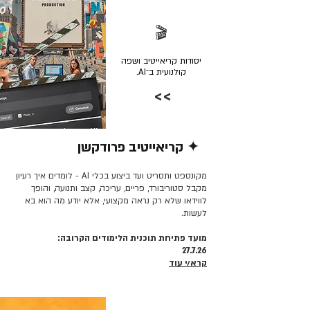
🎬
יסודות קריאייטיב ושפה
קולנועית ב־AI.
>>
✦ קריאייטיב פרודקשן
קרא/י עוד >>
מקונספט ותסריט ועד ביצוע בכלי AI - לומדים איך רעיון
מקבל סטוריבורד, פריים, עריכה, קצב ותנועה, והופך
לווידאו שלא רק נראה מקצועי, אלא יודע מה הוא בא
לעשות.
מועד פתיחת תוכנית הלימודים הקרובה:
27.7.26
קרא/י עוד