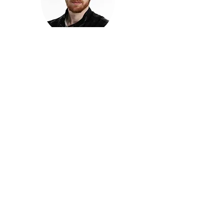
חזקוש ישורון
בוגר מכללת ACC. מנהל קריאייטיב בליאו ברנט. מוותיקי
הבלוגרים ויוצרי הרשת בישראל, שגם פרצו את גבולות
המדיה. משחק ושר בקמפיינים פרסומיים, והשתתף במגוון
ערבי קומדיה וסאטירה על במות שונות.
בלי בריף
🎙️
הפודקאסט של ACC
שיחות עם בוגרות ובוגרי ACC על רעיונות, דרך, מקצוע,
טעויות ותפניות - ועל מה שקורה כשהקריאייטיב יוצא
מהכיתה ומתחיל לעבוד בעולם.