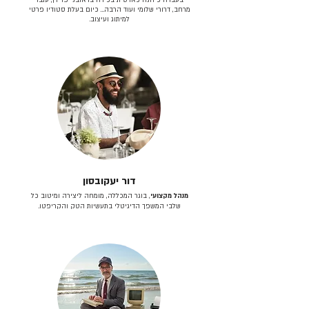
מרחב, דרורי שלומי ועוד הרבה… כיום בעלת סטודיו פרטי
למיתוג ועיצוב.
דור יעקובסון
מנהל מקצועי
, בוגר המכללה, מומחה ליצירה ומיטוב כל
שלבי המשפך הדיגיטלי בתעשיות הטק והקריפטו.