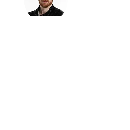
חזקוש ישורון
בוגר מכללת ACC. מנהל קריאייטיב בליאו ברנט. מוותיקי
הבלוגרים ויוצרי הרשת בישראל, שגם פרצו את גבולות
המדיה. משחק ושר בקמפיינים פרסומיים, והשתתף במגוון
ערבי קומדיה וסאטירה על במות שונות.
בלי בריף
🎙️
הפודקאסט של ACC
שיחות עם בוגרות ובוגרי ACC על רעיונות, דרך, מקצוע,
טעויות ותפניות - ועל מה שקורה כשהקריאייטיב יוצא
מהכיתה ומתחיל לעבוד בעולם.