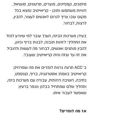
מיתוגים, קמפיינים, מוצרים, סרטונים, סושיאל,
חוויות משתמש ותוכן - קריאייטיב נמצא בכל
מקום שבו צריך לגרום לאנשים לעצור, להבין,
לרצות, לבחור.
בעידן מערכות הבינה, הערך עובר למי שיודע לנהל
את התהליך: לזהות תובנה, לבנות בריף וכיוון,
להבין מותגים ואנשים, לבחור מה לעשות ולהוביל
את זה עד שזה נהיה קריאייטיב שעובד.
ב־ACC תרצה גרנות לומדים את מה שמחזיק
קריאייטיב באמת: אסטרטגיה, בריף, קונספט,
כתיבה, חשיבה חזותית, עבודה עם מערכות בינה,
ותהליך שלם שמתחיל בבלגן ונגמר ברעיון
שאפשר לעבוד איתו.
אז מה לומדים?