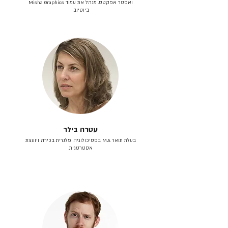
ואפטר אפקטס. מנהל את עמוד Misha Graphics
ביוטיוב.
עטרה בילר
בעלת תואר M.A בפסיכולוגיה. פלנרית בכירה ויועצת
אסטרטגית.