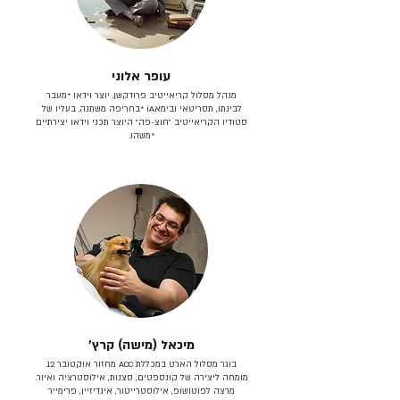
עופר אלוני
מנהל מסלול קריאייטיב פרודקשן. יוצר וידאו *מעבר
לבינתו, תסריטאי וב​ימאiA‎ *בחריפה משתנה. בעליו של
סטודיו הקריאייטיב ״חוצ-פה״ היוצר תכני וידאו יצירתיים
*משהו.
מיכאל (מישה) קרץ׳
בוגר מסלול הארט במכללת ACC מחזור אוקטובר 12.
מומחה ליצירה של קונספטים, סצנות, אילוסטרציה ואיור.
מרצה לפוטושופ, אילוסטרייטור, אינדיזיין, פרימייר