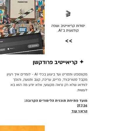
🎬
יסודות קריאייטיב ושפה
קולנועית ב־AI.
>>
✦ קריאייטיב פרודקשן
קרא/י עוד >>
מקונספט ותסריט ועד ביצוע בכלי AI - לומדים איך רעיון
מקבל סטוריבורד, פריים, עריכה, קצב ותנועה, והופך
לווידאו שלא רק נראה מקצועי, אלא יודע מה הוא בא
לעשות.
מועד פתיחת תוכנית הלימודים הקרובה:
27.7.26
קרא/י עוד