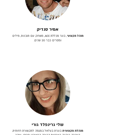
אמיר סנדיק
מנהל מקצועי
, בוגר מכללת ACC, משחק עם תובנות, מילים
ומסרים כבר 20 שנים.
שלי גרינפלד גורי
מנהלת מקצועית
בוגרת בצלאל במגמה לתקשורת חזותית.
בעברה כיהנה כארטית בכירה בראובני פרידן, ענבר