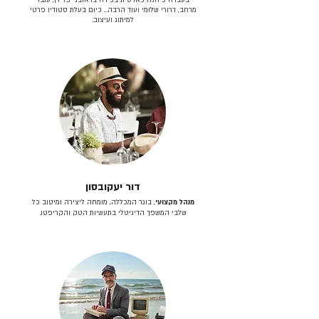
מרחב, דרורי שלומי ועוד הרבה… כיום בעלת סטודיו פרטי
למיתוג ועיצוב.
דור יעקובסון
מנהל מקצועי
, בוגר המכללה, מומחה ליצירה ומיטוב כל
שלבי המשפך הדיגיטלי בתעשיות הטק והקריפטו.