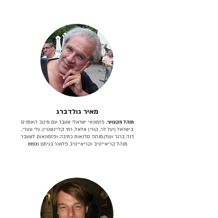
מאיר גולדברג
מנהל מקצועי
, פזמונאי ישראלי שעבד עם מיטב האמנים
בישראל (יעל לוי, קורין אלאל, רמי קליינשטיין, גלי עטרי,
דנה ברגר ועוד).מנחה סדנאות כתיבה ופזמונאות. לשעבר
מנהל קריאייטיב וקריאייטיב פלאנר בגיתם BBDO.