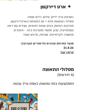
✦ ארט דיירקשן
קרא/י עוד >>
כשרעיון צריך ידיים, עיניים, כלים ושפה.
מסלול רעיונאות מלא + יום התמחות בארט־דיירקשן:
מפרקים רעיונות, בונים שפות חזותיות, עובדים עם דימוי,
קומפוזיציה, צבע, תנועה ומערכות בינה - והופכים
מחשבה לקריאייטיב שנראה, מרגיש ועובד.
מועד פתיחת תוכנית הלימודים הקרובה:
31.8.26
קרא/י עוד
מסלולי התאוצה
(4 חודשים)
התמקצעות במה שהשוק באמת צריך עכשיו.