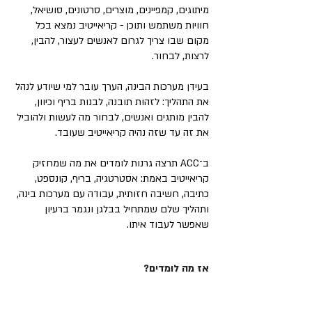
מיתוגים, קמפיינים, מוצרים, סרטונים, סושיאל,
חוויות משתמש ותוכן - קריאייטיב נמצא בכל
מקום שבו צריך לגרום לאנשים לעצור, להבין,
לרצות, לבחור.
בעידן מערכות הבינה, הערך עובר למי שיודע לנהל
את התהליך: לזהות תובנה, לבנות בריף וכיוון,
להבין מותגים ואנשים, לבחור מה לעשות ולהוביל
את זה עד שזה נהיה קריאייטיב שעובד.
ב־ACC תרצה גרנות לומדים את מה שמחזיק
קריאייטיב באמת: אסטרטגיה, בריף, קונספט,
כתיבה, חשיבה חזותית, עבודה עם מערכות בינה,
ותהליך שלם שמתחיל בבלגן ונגמר ברעיון
שאפשר לעבוד איתו.
אז מה לומדים?