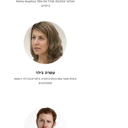
ואפטר אפקטס. מנהל את עמוד Misha Graphics
ביוטיוב.
עטרה בילר
בעלת תואר M.A בפסיכולוגיה. פלנרית בכירה ויועצת
אסטרטגית.