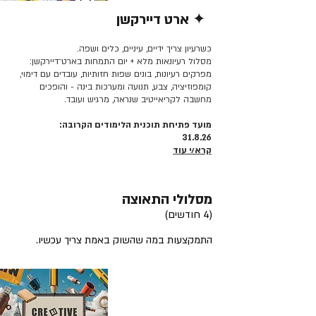
✦ ארט דיירקשן
קרא/י עוד >>
כשרעיון צריך ידיים, עיניים, כלים ושפה.
מסלול רעיונאות מלא + יום התמחות בארט־דיירקשן:
מפרקים רעיונות, בונים שפות חזותיות, עובדים עם דימוי,
קומפוזיציה, צבע, תנועה ומערכות בינה - והופכים
מחשבה לקריאייטיב שנראה, מרגיש ועובד.
מועד פתיחת תוכנית הלימודים הקרובה:
31.8.26
קרא/י עוד
מסלולי התאוצה
(4 חודשים)
התמקצעות במה שהשוק באמת צריך עכשיו.