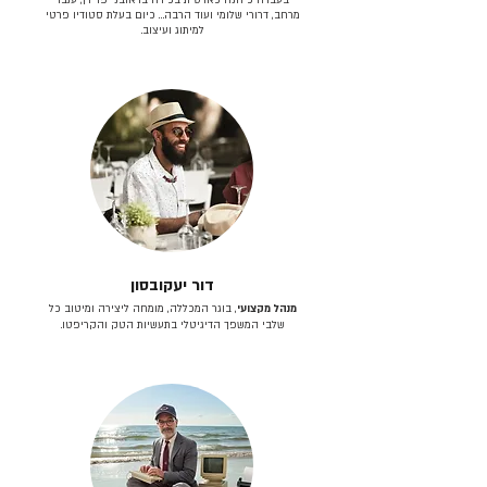
מרחב, דרורי שלומי ועוד הרבה… כיום בעלת סטודיו פרטי
למיתוג ועיצוב.
דור יעקובסון
מנהל מקצועי
, בוגר המכללה, מומחה ליצירה ומיטוב כל
שלבי המשפך הדיגיטלי בתעשיות הטק והקריפטו.