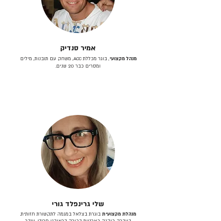
אמיר סנדיק
מנהל מקצועי
, בוגר מכללת ACC, משחק עם תובנות, מילים
ומסרים כבר 20 שנים.
שלי גרינפלד גורי
מנהלת מקצועית
בוגרת בצלאל במגמה לתקשורת חזותית.
בעברה כיהנה כארטית בכירה בראובני פרידן, ענבר