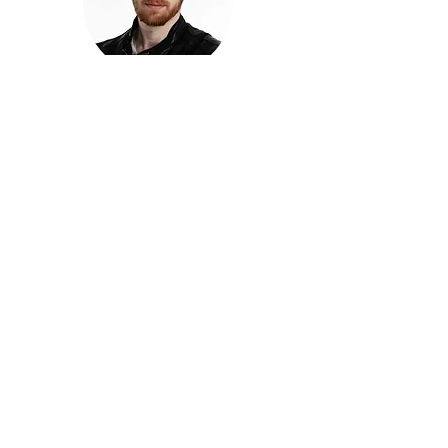
חזקוש ישורון
בוגר מכללת ACC. מנהל קריאייטיב בליאו ברנט. מוותיקי
הבלוגרים ויוצרי הרשת בישראל, שגם פרצו את גבולות
המדיה. משחק ושר בקמפיינים פרסומיים, והשתתף במגוון
ערבי קומדיה וסאטירה על במות שונות.
בלי בריף
🎙️
הפודקאסט של ACC
שיחות עם בוגרות ובוגרי ACC על רעיונות, דרך, מקצוע,
טעויות ותפניות - ועל מה שקורה כשהקריאייטיב יוצא
מהכיתה ומתחיל לעבוד בעולם.