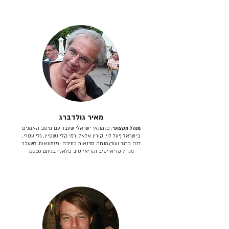
מאיר גולדברג
מנהל מקצועי
, פזמונאי ישראלי שעבד עם מיטב האמנים
בישראל (יעל לוי, קורין אלאל, רמי קליינשטיין, גלי עטרי,
דנה ברגר ועוד).מנחה סדנאות כתיבה ופזמונאות. לשעבר
מנהל קריאייטיב וקריאייטיב פלאנר בגיתם BBDO.