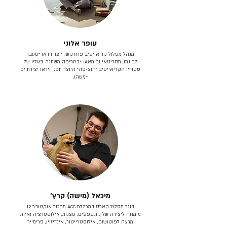
עופר אלוני
מנהל מסלול קריאייטיב פרודקשן. יוצר וידאו *מעבר
לבינתו, תסריטאי וב​ימאiA‎ *בחריפה משתנה. בעליו של
סטודיו הקריאייטיב ״חוצ-פה״ היוצר תכני וידאו יצירתיים
*משהו.
מיכאל (מישה) קרץ׳
בוגר מסלול הארט במכללת ACC מחזור אוקטובר 12.
מומחה ליצירה של קונספטים, סצנות, אילוסטרציה ואיור.
מרצה לפוטושופ, אילוסטרייטור, אינדיזיין, פרימייר