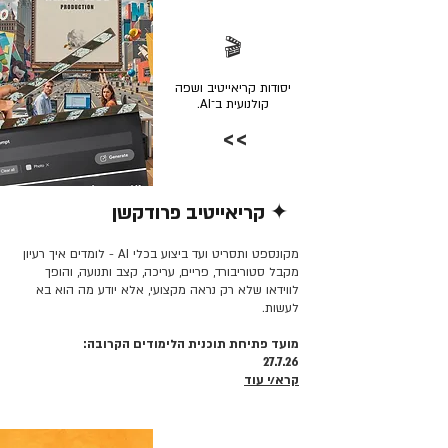
🎬
יסודות קריאייטיב ושפה
קולנועית ב־AI.
>>
✦ קריאייטיב פרודקשן
קרא/י עוד >>
מקונספט ותסריט ועד ביצוע בכלי AI - לומדים איך רעיון
מקבל סטוריבורד, פריים, עריכה, קצב ותנועה, והופך
לווידאו שלא רק נראה מקצועי, אלא יודע מה הוא בא
לעשות.
מועד פתיחת תוכנית הלימודים הקרובה:
27.7.26
קרא/י עוד