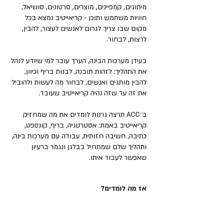
מיתוגים, קמפיינים, מוצרים, סרטונים, סושיאל,
חוויות משתמש ותוכן - קריאייטיב נמצא בכל
מקום שבו צריך לגרום לאנשים לעצור, להבין,
לרצות, לבחור.
בעידן מערכות הבינה, הערך עובר למי שיודע לנהל
את התהליך: לזהות תובנה, לבנות בריף וכיוון,
להבין מותגים ואנשים, לבחור מה לעשות ולהוביל
את זה עד שזה נהיה קריאייטיב שעובד.
ב־ACC תרצה גרנות לומדים את מה שמחזיק
קריאייטיב באמת: אסטרטגיה, בריף, קונספט,
כתיבה, חשיבה חזותית, עבודה עם מערכות בינה,
ותהליך שלם שמתחיל בבלגן ונגמר ברעיון
שאפשר לעבוד איתו.
אז מה לומדים?