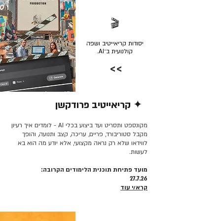
🎬
יסודות קריאייטיב ושפה
קולנועית ב־AI.
>>
✦ קריאייטיב פרודקשן
קרא/י עוד >>
מקונספט ותסריט ועד ביצוע בכלי AI - לומדים איך רעיון
מקבל סטוריבורד, פריים, עריכה, קצב ותנועה, והופך
לווידאו שלא רק נראה מקצועי, אלא יודע מה הוא בא
לעשות.
מועד פתיחת תוכנית הלימודים הקרובה:
27.7.26
קרא/י עוד