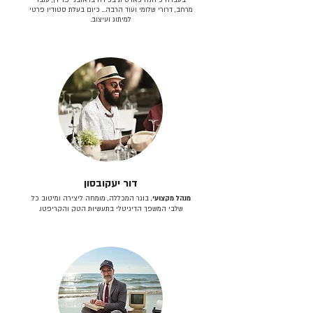
מרחב, דרורי שלומי ועוד הרבה… כיום בעלת סטודיו פרטי
למיתוג ועיצוב.
דור יעקובסון
מנהל מקצועי
, בוגר המכללה, מומחה ליצירה ומיטוב כל
שלבי המשפך הדיגיטלי בתעשיות הטק והקריפטו.