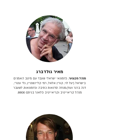
מאיר גולדברג
מנהל מקצועי
, פזמונאי ישראלי שעבד עם מיטב האמנים
בישראל (יעל לוי, קורין אלאל, רמי קליינשטיין, גלי עטרי,
דנה ברגר ועוד).מנחה סדנאות כתיבה ופזמונאות. לשעבר
מנהל קריאייטיב וקריאייטיב פלאנר בגיתם BBDO.