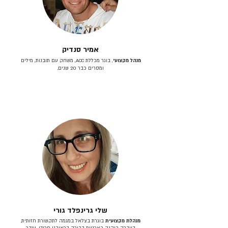
אמיר סנדיק
מנהל מקצועי
, בוגר מכללת ACC, משחק עם תובנות, מילים
ומסרים כבר 20 שנים.
שלי גרינפלד גורי
מנהלת מקצועית
בוגרת בצלאל במגמה לתקשורת חזותית.
בעברה כיהנה כארטית בכירה בראובני פרידן, ענבר