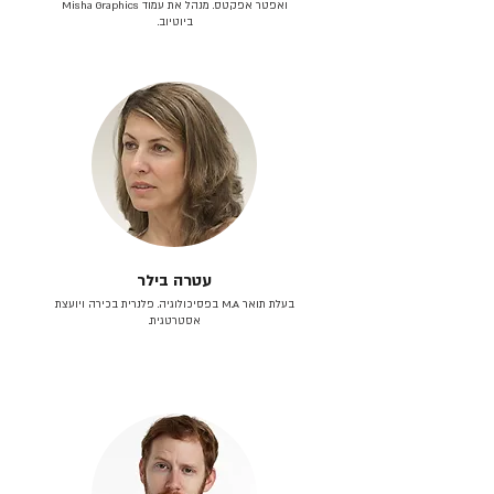
ואפטר אפקטס. מנהל את עמוד Misha Graphics
ביוטיוב.
עטרה בילר
בעלת תואר M.A בפסיכולוגיה. פלנרית בכירה ויועצת
אסטרטגית.