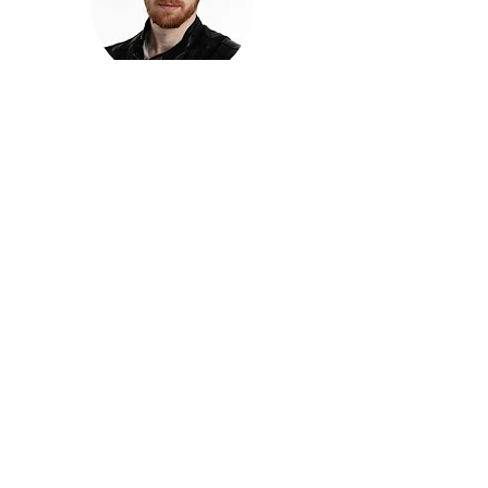
חזקוש ישורון
בוגר מכללת ACC. מנהל קריאייטיב בליאו ברנט. מוותיקי
הבלוגרים ויוצרי הרשת בישראל, שגם פרצו את גבולות
המדיה. משחק ושר בקמפיינים פרסומיים, והשתתף במגוון
ערבי קומדיה וסאטירה על במות שונות.
בלי בריף
🎙️
הפודקאסט של ACC
שיחות עם בוגרות ובוגרי ACC על רעיונות, דרך, מקצוע,
טעויות ותפניות - ועל מה שקורה כשהקריאייטיב יוצא
מהכיתה ומתחיל לעבוד בעולם.