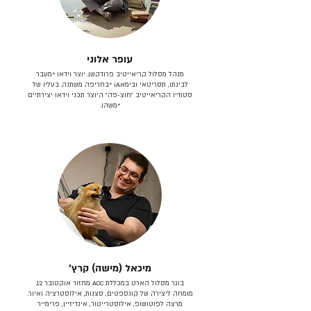
עופר אלוני
מנהל מסלול קריאייטיב פרודקשן. יוצר וידאו *מעבר
לבינתו, תסריטאי וב​ימאiA‎ *בחריפה משתנה. בעליו של
סטודיו הקריאייטיב ״חוצ-פה״ היוצר תכני וידאו יצירתיים
*משהו.
מיכאל (מישה) קרץ׳
בוגר מסלול הארט במכללת ACC מחזור אוקטובר 12.
מומחה ליצירה של קונספטים, סצנות, אילוסטרציה ואיור.
מרצה לפוטושופ, אילוסטרייטור, אינדיזיין, פרימייר