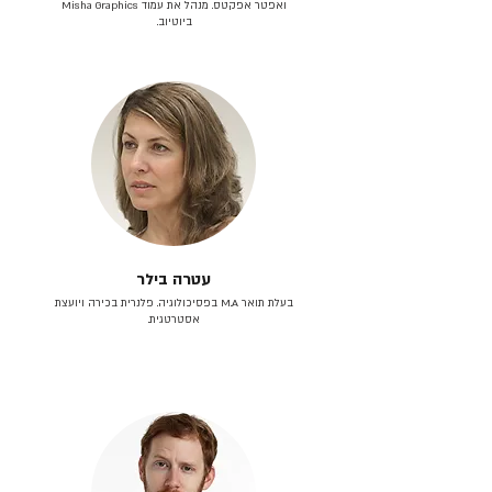
ואפטר אפקטס. מנהל את עמוד Misha Graphics
ביוטיוב.
עטרה בילר
בעלת תואר M.A בפסיכולוגיה. פלנרית בכירה ויועצת
אסטרטגית.