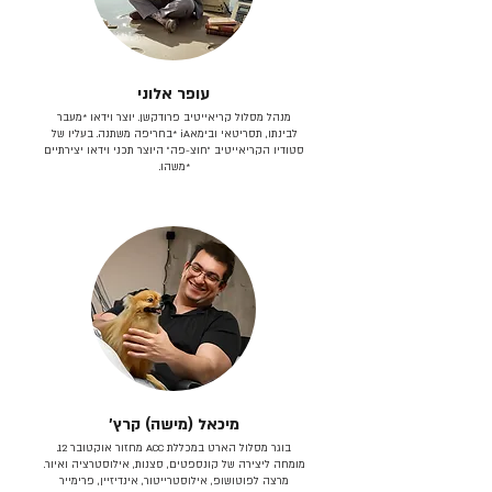
עופר אלוני
מנהל מסלול קריאייטיב פרודקשן. יוצר וידאו *מעבר
לבינתו, תסריטאי וב​ימאiA‎ *בחריפה משתנה. בעליו של
סטודיו הקריאייטיב ״חוצ-פה״ היוצר תכני וידאו יצירתיים
*משהו.
מיכאל (מישה) קרץ׳
בוגר מסלול הארט במכללת ACC מחזור אוקטובר 12.
מומחה ליצירה של קונספטים, סצנות, אילוסטרציה ואיור.
מרצה לפוטושופ, אילוסטרייטור, אינדיזיין, פרימייר