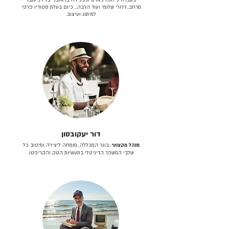
מרחב, דרורי שלומי ועוד הרבה… כיום בעלת סטודיו פרטי
למיתוג ועיצוב.
דור יעקובסון
מנהל מקצועי
, בוגר המכללה, מומחה ליצירה ומיטוב כל
שלבי המשפך הדיגיטלי בתעשיות הטק והקריפטו.