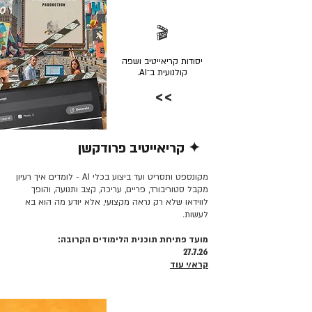
🎬
יסודות קריאייטיב ושפה
קולנועית ב־AI.
>>
✦ קריאייטיב פרודקשן
קרא/י עוד >>
מקונספט ותסריט ועד ביצוע בכלי AI - לומדים איך רעיון
מקבל סטוריבורד, פריים, עריכה, קצב ותנועה, והופך
לווידאו שלא רק נראה מקצועי, אלא יודע מה הוא בא
לעשות.
מועד פתיחת תוכנית הלימודים הקרובה:
27.7.26
קרא/י עוד