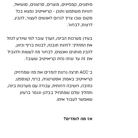
מיתוגים, קמפיינים, מוצרים, סרטונים, סושיאל,
חוויות משתמש ותוכן - קריאייטיב נמצא בכל
מקום שבו צריך לגרום לאנשים לעצור, להבין,
לרצות, לבחור.
בעידן מערכות הבינה, הערך עובר למי שיודע לנהל
את התהליך: לזהות תובנה, לבנות בריף וכיוון,
להבין מותגים ואנשים, לבחור מה לעשות ולהוביל
את זה עד שזה נהיה קריאייטיב שעובד.
ב־ACC תרצה גרנות לומדים את מה שמחזיק
קריאייטיב באמת: אסטרטגיה, בריף, קונספט,
כתיבה, חשיבה חזותית, עבודה עם מערכות בינה,
ותהליך שלם שמתחיל בבלגן ונגמר ברעיון
שאפשר לעבוד איתו.
אז מה לומדים?