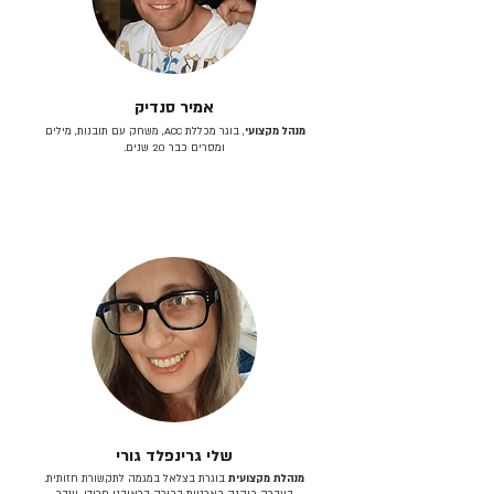
אמיר סנדיק
מנהל מקצועי
, בוגר מכללת ACC, משחק עם תובנות, מילים
ומסרים כבר 20 שנים.
שלי גרינפלד גורי
מנהלת מקצועית
בוגרת בצלאל במגמה לתקשורת חזותית.
בעברה כיהנה כארטית בכירה בראובני פרידן, ענבר