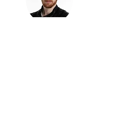
חזקוש ישורון
בוגר מכללת ACC. מנהל קריאייטיב בליאו ברנט. מוותיקי
הבלוגרים ויוצרי הרשת בישראל, שגם פרצו את גבולות
המדיה. משחק ושר בקמפיינים פרסומיים, והשתתף במגוון
ערבי קומדיה וסאטירה על במות שונות.
בלי בריף
🎙️
הפודקאסט של ACC
שיחות עם בוגרות ובוגרי ACC על רעיונות, דרך, מקצוע,
טעויות ותפניות - ועל מה שקורה כשהקריאייטיב יוצא
מהכיתה ומתחיל לעבוד בעולם.