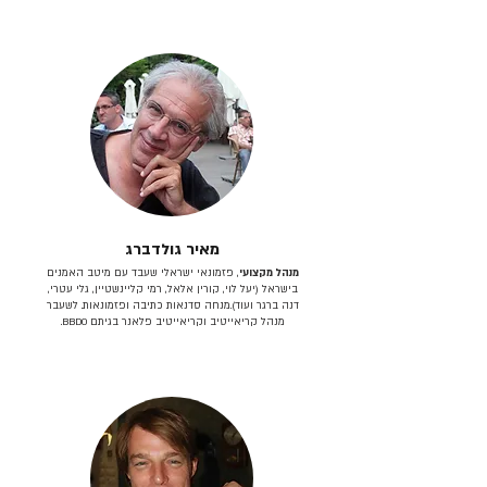
מאיר גולדברג
מנהל מקצועי
, פזמונאי ישראלי שעבד עם מיטב האמנים
בישראל (יעל לוי, קורין אלאל, רמי קליינשטיין, גלי עטרי,
דנה ברגר ועוד).מנחה סדנאות כתיבה ופזמונאות. לשעבר
מנהל קריאייטיב וקריאייטיב פלאנר בגיתם BBDO.