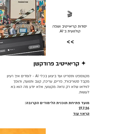
🎬
יסודות קריאייטיב ושפה
קולנועית ב־AI.
>>
✦ קריאייטיב פרודקשן
קרא/י עוד >>
מקונספט ותסריט ועד ביצוע בכלי AI - לומדים איך רעיון
מקבל סטוריבורד, פריים, עריכה, קצב ותנועה, והופך
לווידאו שלא רק נראה מקצועי, אלא יודע מה הוא בא
לעשות.
מועד פתיחת תוכנית הלימודים הקרובה:
27.7.26
קרא/י עוד