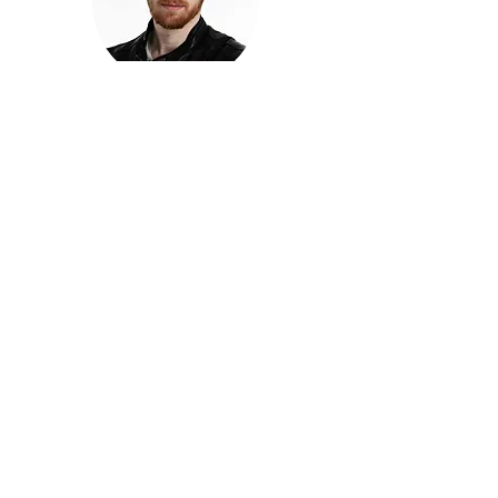
חזקוש ישורון
בוגר מכללת ACC. מנהל קריאייטיב בליאו ברנט. מוותיקי
הבלוגרים ויוצרי הרשת בישראל, שגם פרצו את גבולות
המדיה. משחק ושר בקמפיינים פרסומיים, והשתתף במגוון
ערבי קומדיה וסאטירה על במות שונות.
בלי בריף
🎙️
הפודקאסט של ACC
שיחות עם בוגרות ובוגרי ACC על רעיונות, דרך, מקצוע,
טעויות ותפניות - ועל מה שקורה כשהקריאייטיב יוצא
מהכיתה ומתחיל לעבוד בעולם.