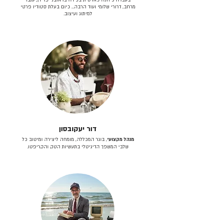
מרחב, דרורי שלומי ועוד הרבה… כיום בעלת סטודיו פרטי
למיתוג ועיצוב.
דור יעקובסון
מנהל מקצועי
, בוגר המכללה, מומחה ליצירה ומיטוב כל
שלבי המשפך הדיגיטלי בתעשיות הטק והקריפטו.