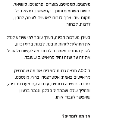
מיתוגים, קמפיינים, מוצרים, סרטונים, סושיאל,
חוויות משתמש ותוכן - קריאייטיב נמצא בכל
מקום שבו צריך לגרום לאנשים לעצור, להבין,
לרצות, לבחור.
בעידן מערכות הבינה, הערך עובר למי שיודע לנהל
את התהליך: לזהות תובנה, לבנות בריף וכיוון,
להבין מותגים ואנשים, לבחור מה לעשות ולהוביל
את זה עד שזה נהיה קריאייטיב שעובד.
ב־ACC תרצה גרנות לומדים את מה שמחזיק
קריאייטיב באמת: אסטרטגיה, בריף, קונספט,
כתיבה, חשיבה חזותית, עבודה עם מערכות בינה,
ותהליך שלם שמתחיל בבלגן ונגמר ברעיון
שאפשר לעבוד איתו.
אז מה לומדים?