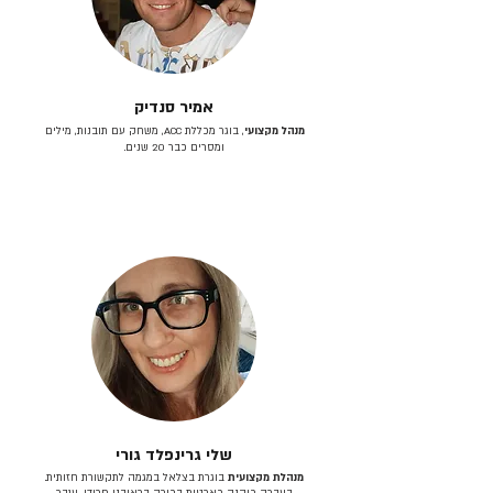
אמיר סנדיק
מנהל מקצועי
, בוגר מכללת ACC, משחק עם תובנות, מילים
ומסרים כבר 20 שנים.
שלי גרינפלד גורי
מנהלת מקצועית
בוגרת בצלאל במגמה לתקשורת חזותית.
בעברה כיהנה כארטית בכירה בראובני פרידן, ענבר