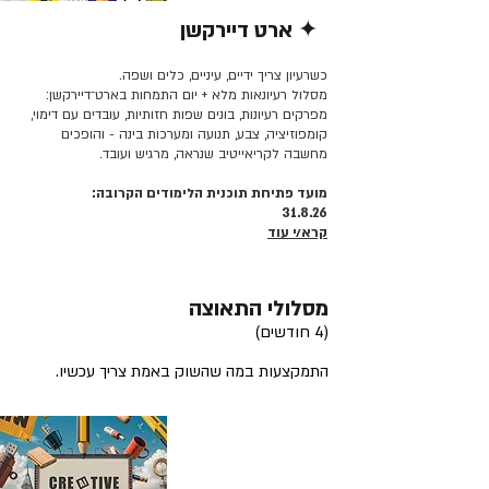
✦ ארט דיירקשן
קרא/י עוד >>
כשרעיון צריך ידיים, עיניים, כלים ושפה.
מסלול רעיונאות מלא + יום התמחות בארט־דיירקשן:
מפרקים רעיונות, בונים שפות חזותיות, עובדים עם דימוי,
קומפוזיציה, צבע, תנועה ומערכות בינה - והופכים
מחשבה לקריאייטיב שנראה, מרגיש ועובד.
מועד פתיחת תוכנית הלימודים הקרובה:
31.8.26
קרא/י עוד
מסלולי התאוצה
(4 חודשים)
התמקצעות במה שהשוק באמת צריך עכשיו.