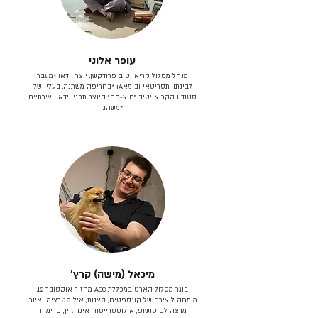
עופר אלוני
מנהל מסלול קריאייטיב פרודקשן. יוצר וידאו *מעבר
לבינתו, תסריטאי וב​ימאiA‎ *בחריפה משתנה. בעליו של
סטודיו הקריאייטיב ״חוצ-פה״ היוצר תכני וידאו יצירתיים
*משהו.
מיכאל (מישה) קרץ׳
בוגר מסלול הארט במכללת ACC מחזור אוקטובר 12.
מומחה ליצירה של קונספטים, סצנות, אילוסטרציה ואיור.
מרצה לפוטושופ, אילוסטרייטור, אינדיזיין, פרימייר