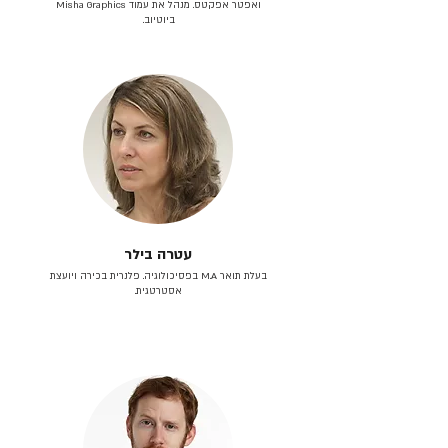
ואפטר אפקטס. מנהל את עמוד Misha Graphics
ביוטיוב.
עטרה בילר
בעלת תואר M.A בפסיכולוגיה. פלנרית בכירה ויועצת
אסטרטגית.