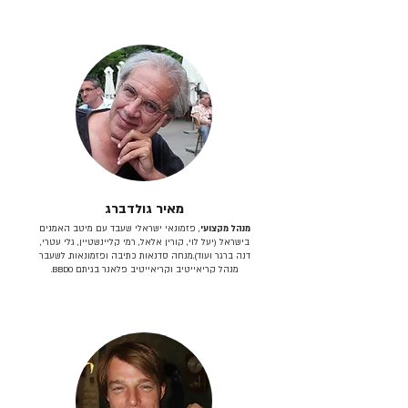
מאיר גולדברג
מנהל מקצועי
, פזמונאי ישראלי שעבד עם מיטב האמנים
בישראל (יעל לוי, קורין אלאל, רמי קליינשטיין, גלי עטרי,
דנה ברגר ועוד).מנחה סדנאות כתיבה ופזמונאות. לשעבר
מנהל קריאייטיב וקריאייטיב פלאנר בגיתם BBDO.